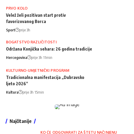
PRVO KOLO
Velež želi pozitivan start protiv
favorizovanog Borca
Sport
prije 3h
BOGATSTVO RAZLIČITOSTI
Održana Konjička sehara: 26 godina tradicije
Hercegovina
prije 3h 11min
KULTURNO-UMJETNIČKI PROGRAM
Tradicionalna manifestacija „Dubravsko
ljeto 2026“
Kultura
prije 3h 15min
Najčitanije
KO ĆE ODGOVARATI ZA ŠTETU NAČINJENU