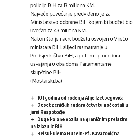
policije BiH za 13 miliona KM.
Najveće povećanje predviđeno je za
Ministarstvo odbrane BiH kojem bi budžet bio
uvećan za 43 miliona KM.
Nakon što je nacrt budžeta usvojen u Vijeću
ministara BiH, slijedi razmatranje u
Predsjedništvu BiH, a potom i procedura
usvajanja u oba doma Parlamentarne
skupštine BiH.
(Mostarski.ba)
101 godina od rođenja Alije Izetbegovića
Deset zeničkih rudara četvrtu noć ostali u
jami Raspotočje
Duge kolone vozila na graničnim prelazim
na izlazu iz BiH
Reisul-ulema Husein-ef. Kavazović na