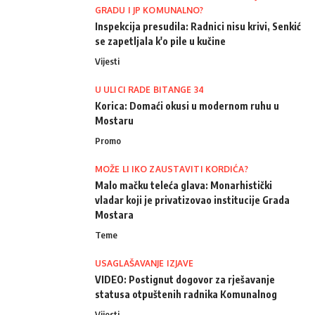
GRADU I JP KOMUNALNO?
Inspekcija presudila: Radnici nisu krivi, Senkić
se zapetljala k'o pile u kučine
Vijesti
U ULICI RADE BITANGE 34
Korica: Domaći okusi u modernom ruhu u
Mostaru
Promo
MOŽE LI IKO ZAUSTAVITI KORDIĆA?
Malo mačku teleća glava: Monarhistički
vladar koji je privatizovao institucije Grada
Mostara
Teme
USAGLAŠAVANJE IZJAVE
VIDEO: Postignut dogovor za rješavanje
statusa otpuštenih radnika Komunalnog
Vijesti