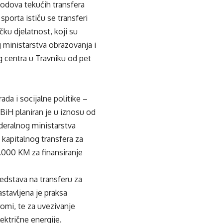
odova tekućih transfera
sporta ističu se transferi
čku djelatnost, koji su
 ministarstva obrazovanja i
g centra u Travniku od pet
da i socijalne politike –
 BiH planiran je u iznosu od
ederalnog ministarstva
 kapitalnog transfera za
0.000 KM za finansiranje
edstava na transferu za
stavljena je praksa
omi, te za uvezivanje
ektrične energije.