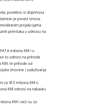
hoda, posebno iz doprinosa
planiran je porast iznosa
s revidiranim projekcijama
ranih primitaka u odnosu na
.947,6 miliona KM i u
 se to odnosi na prihode
na KM, te prihode od
sijske imovine i zaduživanja
ani za 41,5 miliona KM u
iliona KM odnosi na nabavku
miliona KM i veći su za