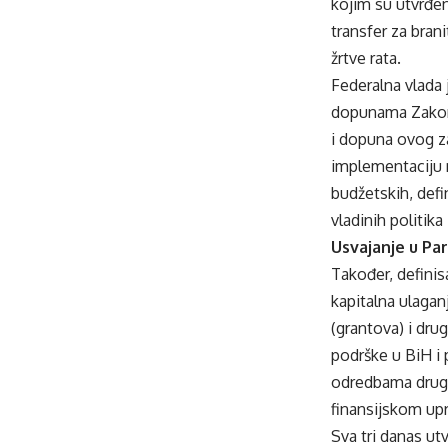
kojim su utvrđeni
transfer za brani
žrtve rata.
Federalna vlada 
dopunama Zakona
i dopuna ovog z
implementaciju n
budžetskih, defi
vladinih politi
Usvajanje u Pa
Također, definis
kapitalna ulagan
(grantova) i dru
podrške u BiH i
odredbama drugih
finansijskom upr
Sva tri danas u