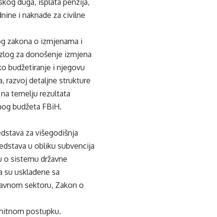
skog duga, isplata penzija,
dnine i naknade za civilne
dlog zakona o izmjenama i
azlog za donošenje izmjena
o budžetiranje i njegovu
, razvoj detaljne strukture
 na temelju rezultata
rnog budžeta FBiH.
edstava za višegodišnja
edstava u obliku subvencija
nu o sistemu državne
a su usklađene sa
 javnom sektoru, Zakon o
 hitnom postupku.