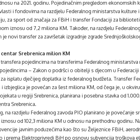
dnosu na 2021. godinu. Pojedinačnim pregledom ekonomskih k
lasti i fondovima na razdjelu Federalnog ministarstva kulture i 
u, za sport od značaja za FBiH i transfer Fondaciji za biblioteti
nom iznosu od 7,2 miliona KM. Također, na razdjelu Federalnog
n je novi transfer za završetak izgradnje zgrade Srednjoškolsko
 centar Srebrenica milion KM
 transfera pojedincima na transferima Federalnog ministarstva ra
 pojedincima – Zakon o podršci o obitelji s djecom u Federaciji
za isplatu dječijeg doplatka iz federalnog budžeta. Transfer F
 i izbjeglica je povećan za šest miliona KM, od čega je, u okviru
rojekata u regiji Srebrenica, planirana i posebna stavka od 1.00
ntra Srebrenica.
, na razdjelu Federalnog zavoda PIO planirano je povećanje sr
u iznosu od 102,3 miliona KM u odnosu na prethodnu godinu. Na
bvencije javnim poduzećima kao što su Željeznice FBiH, aerodr
o i prema Elektroprivredi BiH po osnovu subvencija troškova el