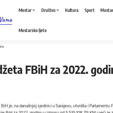
Mostar
Društvo
Kultura
Sport
Mostar
 Vama
Mostarsko ljeto
inu
džeta FBiH za 2022. godi
 BiH je, na današnjoj sjednici u Sarajevu, utvrdila i Parlamentu 
je BiH za 2022. godinu u iznosu od 5.535.108.213 KM i veći je 