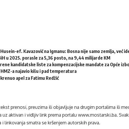
Husein-ef. Kavazović na Igmanu: Bosna nije samo zemlja, već idej
 BiH u 2025. porasle za 5,36 posto, na 9,44 milijarde KM
erene kandidatske liste za kompenzacijske mandate za Opće izb
HMZ-a najavio kišu i pad temperatura
krenuo apel za Fatimu Redžić
tekst prenosi, preuzima ili objavljuje na drugim portalima ili m
 uz aktivan i vidljiv link prema portalu
www.mostarski.ba
. Sva
 i linkovanja smatra se kršenjem autorskih prava.