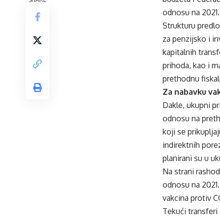
odnosu na 2021.
Strukturu predlo
za penzijsko i in
kapitalnih trans
prihoda, kao i m
prethodnu fiska
Za nabavku vak
Dakle, ukupni pr
odnosu na preth
koji se prikuplja
indirektnih pore
planirani su u 
Na strani rashoda
odnosu na 2021.
vakcina protiv 
Tekući transferi 