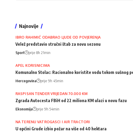
Najnovije
IBRO RAHIMIĆ ODABRAO LJUDE OD POVJERENJA
Velež predstavio stručni štab za novu sezonu
Sport
prije 8h 21min
APEL KORISNICIMA
Komunalno Stolac: Racionalno koristite vodu tokom sušnog p
Hercegovina
prije 9h 45min
RASPISAN TENDER VRIJEDAN 70.000 KM
Zgrada Autocesta FBiH od 22 miliona KM ulazi u novu fazu
Ekonomija
prije 9h 54min
NA TERENU VATROGASCI I AIR TRACTORI
U općini Grude izbio požar na više od 40 hektara