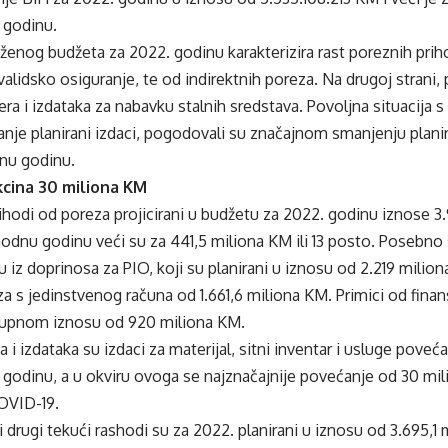
 godinu.
ženog budžeta za 2022. godinu karakterizira rast poreznih pri
validsko osiguranje, te od indirektnih poreza. Na drugoj strani, 
fera i izdataka za nabavku stalnih sredstava. Povoljna situacija 
anje planirani izdaci, pogodovali su značajnom smanjenju plani
lnu godinu.
cina 30 miliona KM
ihodi od poreza projicirani u budžetu za 2022. godinu iznose 3
odnu godinu veći su za 441,5 miliona KM ili 13 posto. Posebno
ju iz doprinosa za PIO, koji su planirani u iznosu od 2.219 milio
za s jedinstvenog računa od 1.661,6 miliona KM. Primici od finan
ukupnom iznosu od 920 miliona KM.
 i izdataka su izdaci za materijal, sitni inventar i usluge poveć
 godinu, a u okviru ovoga se najznačajnije povećanje od 30 m
COVID-19.
i drugi tekući rashodi su za 2022. planirani u iznosu od 3.695,1 