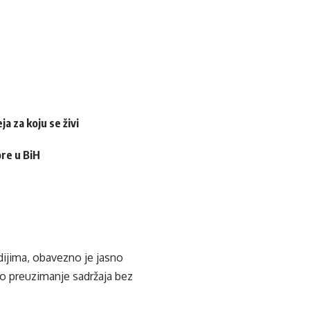
a za koju se živi
ore u BiH
edijima, obavezno je jasno
ko preuzimanje sadržaja bez