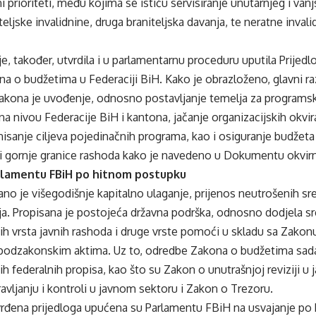
 prioriteti, među kojima se ističu servisiranje unutarnjeg i vanj
teljske invalidnine, druga braniteljska davanja, te neratne invali
je, također, utvrdila i u parlamentarnu proceduru uputila Prije
 o budžetima u Federaciji BiH. Kako je obrazloženo, glavni r
akona je uvođenje, odnosno postavljanje temelja za programsk
a nivou Federacije BiH i kantona, jačanje organizacijskih okvira
nisanje ciljeva pojedinačnih programa, kao i osiguranje budžeta
ka i gornje granice rashoda kako je navedeno u Dokumentu okvi
rlamentu FBiH po hitnom postupku
ano je višegodišnje kapitalno ulaganje, prijenos neutrošenih sr
ja. Propisana je postojeća državna podrška, odnosno dodjela sr
gih vrsta javnih rashoda i druge vrste pomoći u skladu sa Zako
 podzakonskim aktima. Uz to, odredbe Zakona o budžetima sad
 federalnih propisa, kao što su Zakon o unutrašnjoj reviziji u
avljanju i kontroli u javnom sektoru i Zakon o Trezoru.
tvrđena prijedloga upućena su Parlamentu FBiH na usvajanje po