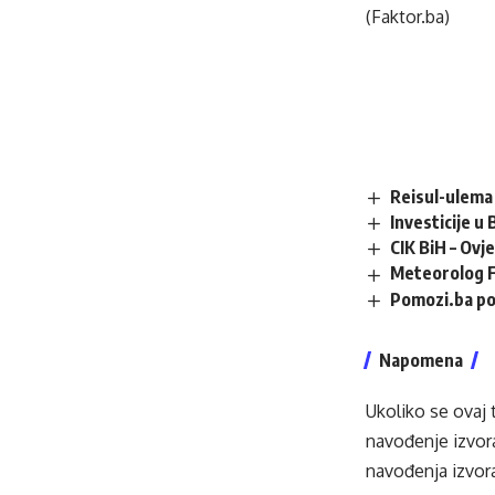
(Faktor.ba)
Reisul-ulema 
Investicije u
CIK BiH – Ovj
Meteorolog F
Pomozi.ba po
Napomena
Ukoliko se ovaj 
navođenje izvora
navođenja izvora