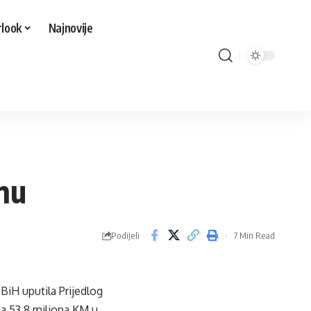
look
Najnovije
nu
Podijeli
7 Min Read
FBiH uputila Prijedlog
za 53,8 miliona KM u