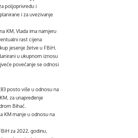
a poljoprivredu i
planirane i za uvezivanje
ona KM, Vlada ima namjeru
entualni rast cijena
otkup jesenje žetve u FBiH.
 planirani u ukupnom iznosu
ajveće povećanje se odnosi
M (83 posto više u odnosu na
a KM, za unapređenje
odrom Bihać.
iona KM manje u odnosu na
 FBiH za 2022. godinu,