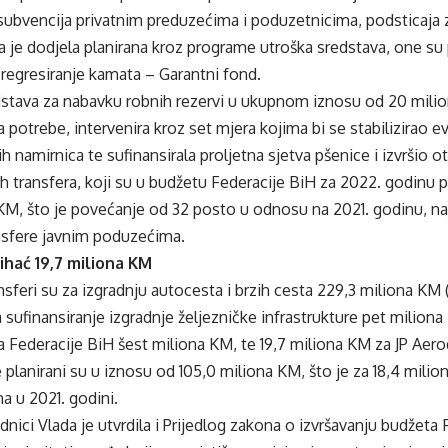
subvencija privatnim preduzećima i poduzetnicima, podsticaja z
ja je dodjela planirana kroz programe utroška sredstava, one su 
 regresiranje kamata – Garantni fond.
dstava za nabavku robnih rezervi u ukupnom iznosu od 20 mili
 potrebe, intervenira kroz set mjera kojima bi se stabilizirao ev
h namirnica te sufinansirala proljetna sjetva pšenice i izvršio 
nih transfera, koji su u budžetu Federacije BiH za 2022. godinu
KM, što je povećanje od 32 posto u odnosu na 2021. godinu, n
ansfere javnim poduzećima.
hać 19,7 miliona KM
ansferi su za izgradnju autocesta i brzih cesta 229,3 miliona K
a sufinansiranje izgradnje željezničke infrastrukture pet milion
 Federacije BiH šest miliona KM, te 19,7 miliona KM za JP Aer
 planirani su u iznosu od 105,0 miliona KM, što je za 18,4 mil
na u 2021. godini.
dnici Vlada je utvrdila i Prijedlog zakona o izvršavanju budžeta