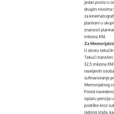
jedan posto u o
drugim nivoima v
za kinematografij
planirani u ukup
znanosti planira
miliona KM.
Za Memorijalni
U okviru tekućih
Tekući transferi
32,5 miliona KM 
raseljenih osoba
sufinansiranje p
Memorijalnog ce
Pored navedenog
isplatu penzija 
podrške kroz su
radnog staža, ka