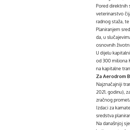
Pored direktnih 
veterinarstvo či
radnog staža, te
Planiranjem sre
da, u slučajevima
osnovnih životni
U dijelu kapital
od 300 miliona 
na kapitalne tr
Za Aerodrom Bi
Najznačajniji tr
2021. godinu), z
zračnog prometa
Izdaci za kamate
sredstva planira
Na današnjoj sje