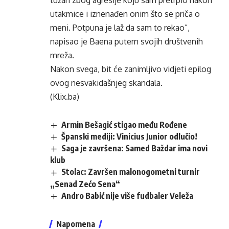
tužan zbog agresije koju sam pretrpio nakon
utakmice i iznenađen onim što se priča o
meni. Potpuna je laž da sam to rekao”,
napisao je Baena putem svojih društvenih
mreža.
Nakon svega, bit će zanimljivo vidjeti epilog
ovog nesvakidašnjeg skandala.
(Klix.ba)
Armin Bešagić stigao među Rođene
Španski mediji: Vinicius Junior odlučio!
Saga je završena: Samed Baždar ima novi
klub
Stolac: Završen malonogometni turnir
„Senad Zećo Sena“
Andro Babić nije više fudbaler Veleža
Napomena