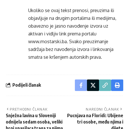
Ukoliko se ovaj tekst prenosi, preuzima ili
objavljuje na drugim portalima ili medijima,
obavezno je jasno navođenje izvora uz
aktivan i vidljiv link prema portalu
www.mostarski.ba
. Svako preuzimanje
sadržaja bez navođenja izvora i linkovanja
smatra se kršenjem autorskih prava.
Podijeli članak
PRETHODNI ČLANAK
NAREDNI ČLANAK
Snježna lavina u Sloveniji
Pucnjava na Floridi: Ubijene
odnijela sedam osoba, veliki
tri osobe, među njima i
broj spasilaca traga za njima
dijete