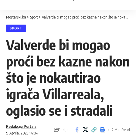
Mostarski.ba
>
Sport
>
Valverde bi mogao proći bez kazne nakon što je nokautirao igrača Villarreala, oglasio se i stradali
SPORT
Valverde bi mogao
proći bez kazne nakon
što je nokautirao
igrača Villarreala,
oglasio se i stradali
Redakcija Portala
Podijeli
2 Min Read
9 Aprila, 2023 14:04