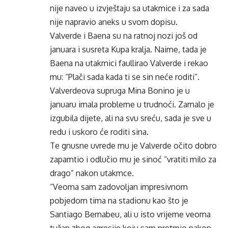
nije naveo u izvještaju sa utakmice i za sada
nije napravio aneks u svom dopisu.
Valverde i Baena su na ratnoj nozi još od
januara i susreta Kupa kralja. Naime, tada je
Baena na utakmici faullirao Valverde i rekao
mu: “Plači sada kada ti se sin neće roditi”.
Valverdeova supruga Mina Bonino je u
januaru imala probleme u trudnoći. Zamalo je
izgubila dijete, ali na svu sreću, sada je sve u
redu i uskoro će roditi sina.
Te gnusne uvrede mu je Valverde očito dobro
zapamtio i odlučio mu je sinoć “vratiti milo za
drago” nakon utakmce.
“Veoma sam zadovoljan impresivnom
pobjedom tima na stadionu kao što je
Santiago Bernabeu, ali u isto vrijeme veoma