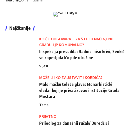
Najčitanije
KO ĆE ODGOVARATI ZA ŠTETU NAČINJENU
GRADU I JP KOMUNALNO?
Inspekcija presudila: Radnici nisu krivi, Senkić
se zapetljala k'o pile u kučine
Vijesti
MOŽE LI IKO ZAUSTAVITI KORDIĆA?
Malo mačku teleća glava: Monarhistički
vladar koji je privatizovao institucije Grada
Mostara
Teme
PRIJATNO
Prijedlog za današnji ručak/ Buredžici