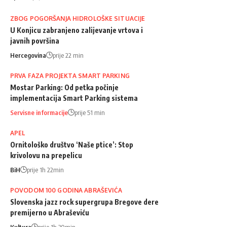
ZBOG POGORŠANJA HIDROLOŠKE SITUACIJE
U Konjicu zabranjeno zalijevanje vrtova i
javnih površina
Hercegovina
prije 22 min
PRVA FAZA PROJEKTA SMART PARKING
Mostar Parking: Od petka počinje
implementacija Smart Parking sistema
Servisne informacije
prije 51 min
APEL
Ornitološko društvo ‘Naše ptice’: Stop
krivolovu na prepelicu
BiH
prije 1h 22min
POVODOM 100 GODINA ABRAŠEVIĆA
Slovenska jazz rock supergrupa Bregove dere
premijerno u Abraševiću
Kultura
prije 1h 30min