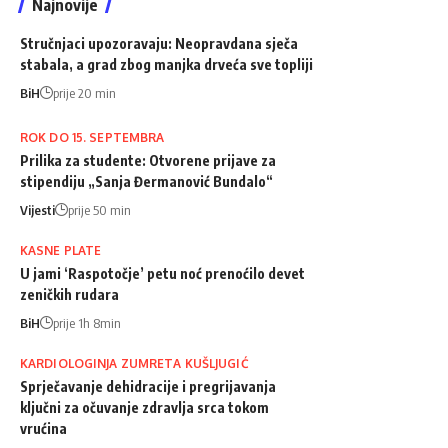
Najnovije
Stručnjaci upozoravaju: Neopravdana sječa
stabala, a grad zbog manjka drveća sve topliji
BiH
prije 20 min
ROK DO 15. SEPTEMBRA
Prilika za studente: Otvorene prijave za
stipendiju „Sanja Đermanović Bundalo“
Vijesti
prije 50 min
KASNE PLATE
U jami ‘Raspotočje’ petu noć prenoćilo devet
zeničkih rudara
BiH
prije 1h 8min
KARDIOLOGINJA ZUMRETA KUŠLJUGIĆ
Sprječavanje dehidracije i pregrijavanja
ključni za očuvanje zdravlja srca tokom
vrućina