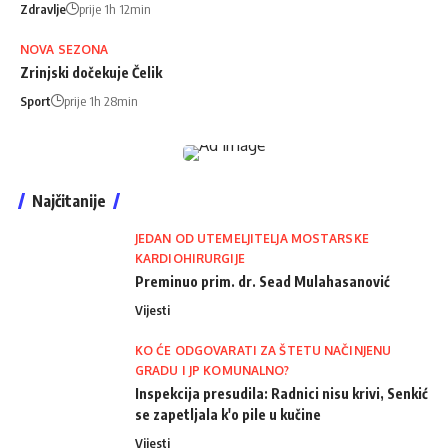
Zdravlje
prije 1h 12min
NOVA SEZONA
Zrinjski dočekuje Čelik
Sport
prije 1h 28min
Najčitanije
JEDAN OD UTEMELJITELJA MOSTARSKE
KARDIOHIRURGIJE
Preminuo prim. dr. Sead Mulahasanović
Vijesti
KO ĆE ODGOVARATI ZA ŠTETU NAČINJENU
GRADU I JP KOMUNALNO?
Inspekcija presudila: Radnici nisu krivi, Senkić
se zapetljala k'o pile u kučine
Vijesti