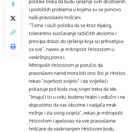
politike treba da budu rješenje svih društvenih
i političkih problema u kojima su se ponovo
našli pravoslavni hrišćani.
“Tome i služi politika da se kroz dijalog,
tolerantno suočavanje različitih aksioma i
principa dolazi do rješenja koja su prihvatljiva
za sve”, naveo je mitropolit Hrizostom u
vaskršnjoj poruci.
Mitropolit Hrizostom je poručio da
pravoslavni narod mora biti ono što je Hristos
rekao “svjetlost svijetu” i da svijetleći
pokazuje put kuda ovaj svijet treba da ide.
“Imajući to u vidu, budimo hrabri i odlučni i ne
dopustimo da nas obuzme i nadjača mrak
mržnje i zla ovog svijeta”, rekao je mitropolit
Hrizostom i apelovao na sve pravoslavne
hrišćane da vaskrsenjem Hristovim budu