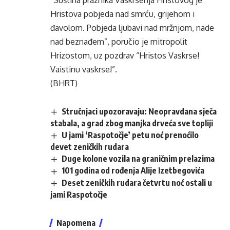
“Suština praznika Vaskrsenja Hristovog je
Hristova pobjeda nad smrću, grijehom i
đavolom. Pobjeda ljubavi nad mržnjom, nade
nad beznađem”, poručio je mitropolit
Hrizostom, uz pozdrav “Hristos Vaskrse!
Vaistinu vaskrse!”.
(BHRT)
Stručnjaci upozoravaju: Neopravdana sječa
stabala, a grad zbog manjka drveća sve topliji
U jami ‘Raspotočje’ petu noć prenoćilo
devet zeničkih rudara
Duge kolone vozila na graničnim prelazima
101 godina od rođenja Alije Izetbegovića
Deset zeničkih rudara četvrtu noć ostali u
jami Raspotočje
Napomena