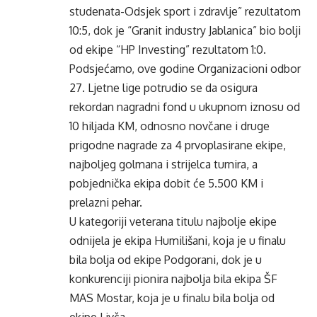
studenata-Odsjek sport i zdravlje” rezultatom
10:5, dok je “Granit industry Jablanica” bio bolji
od ekipe “HP Investing” rezultatom 1:0.
Podsjećamo, ove godine Organizacioni odbor
27. Ljetne lige potrudio se da osigura
rekordan nagradni fond u ukupnom iznosu od
10 hiljada KM, odnosno novčane i druge
prigodne nagrade za 4 prvoplasirane ekipe,
najboljeg golmana i strijelca turnira, a
pobjednička ekipa dobit će 5.500 KM i
prelazni pehar.
U kategoriji veterana titulu najbolje ekipe
odnijela je ekipa Humilišani, koja je u finalu
bila bolja od ekipe Podgorani, dok je u
konkurenciji pionira najbolja bila ekipa ŠF
MAS Mostar, koja je u finalu bila bolja od