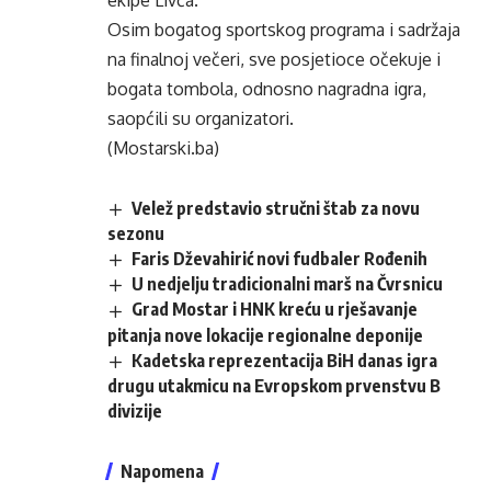
ekipe Livča.
Osim bogatog sportskog programa i sadržaja
na finalnoj večeri, sve posjetioce očekuje i
bogata tombola, odnosno nagradna igra,
saopćili su organizatori.
(Mostarski.ba)
Velež predstavio stručni štab za novu
sezonu
Faris Dževahirić novi fudbaler Rođenih
U nedjelju tradicionalni marš na Čvrsnicu
Grad Mostar i HNK kreću u rješavanje
pitanja nove lokacije regionalne deponije
Kadetska reprezentacija BiH danas igra
drugu utakmicu na Evropskom prvenstvu B
divizije
Napomena