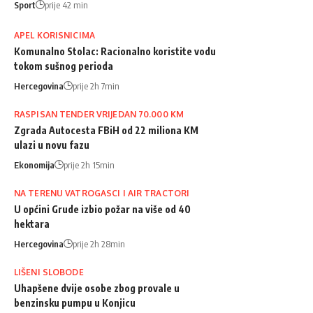
Sport
prije 42 min
APEL KORISNICIMA
Komunalno Stolac: Racionalno koristite vodu
tokom sušnog perioda
Hercegovina
prije 2h 7min
RASPISAN TENDER VRIJEDAN 70.000 KM
Zgrada Autocesta FBiH od 22 miliona KM
ulazi u novu fazu
Ekonomija
prije 2h 15min
NA TERENU VATROGASCI I AIR TRACTORI
U općini Grude izbio požar na više od 40
hektara
Hercegovina
prije 2h 28min
LIŠENI SLOBODE
Uhapšene dvije osobe zbog provale u
benzinsku pumpu u Konjicu