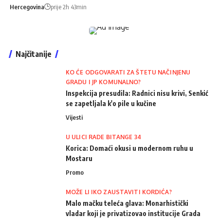
Hercegovina
prije 2h 43min
Najčitanije
KO ĆE ODGOVARATI ZA ŠTETU NAČINJENU
GRADU I JP KOMUNALNO?
Inspekcija presudila: Radnici nisu krivi, Senkić
se zapetljala k'o pile u kučine
Vijesti
U ULICI RADE BITANGE 34
Korica: Domaći okusi u modernom ruhu u
Mostaru
Promo
MOŽE LI IKO ZAUSTAVITI KORDIĆA?
Malo mačku teleća glava: Monarhistički
vladar koji je privatizovao institucije Grada