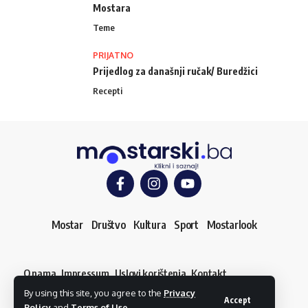
Mostara
Teme
PRIJATNO
Prijedlog za današnji ručak/ Buredžici
Recepti
Mostar
Društvo
Kultura
Sport
Mostarlook
O nama
Impressum
Uslovi korištenja
Kontakt
Dojavi vijest
By using this site, you agree to the
Privacy
© mostarski.ba. Sva prava pridržana
Accept
Policy
and
Terms of Use
.