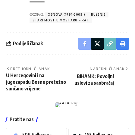
OZNAKE:
OBNOVA (1991-2005.)
RUŠENJE
STARI MOST U MOSTARU – RAT
Podijeli članak
PRETHODNI ČLANAK
NAREDNI ČLANAK
U Hercegovini i na
BIHAMK: Povoljni
jugozapadu Bosne pretežno
uslovi za saobraćaj
sunčano vrijeme
Pratite nas
50K
Followers
163
Followers