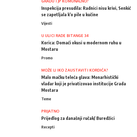
GRADU I JP KOMUNALNO?
Inspekcija presudila: Radnici nisu krivi, Senkić
se zapetljala k'o pile u kučine
Vijesti
U ULICI RADE BITANGE 34
Korica: Domaći okusi u modernom ruhu u
Mostaru
Promo
MOŽE LI IKO ZAUSTAVITI KORDIĆA?
Malo mačku teleća glava: Monarhistički
vladar koji je privatizovao institucije Grada
Mostara
Teme
PRIJATNO
Prijedlog za današnji ručak/ Buredžici
Recepti