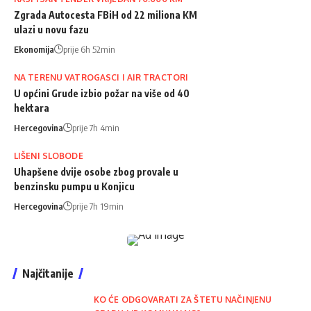
Zgrada Autocesta FBiH od 22 miliona KM
ulazi u novu fazu
Ekonomija
prije 6h 52min
NA TERENU VATROGASCI I AIR TRACTORI
U općini Grude izbio požar na više od 40
hektara
Hercegovina
prije 7h 4min
LIŠENI SLOBODE
Uhapšene dvije osobe zbog provale u
benzinsku pumpu u Konjicu
Hercegovina
prije 7h 19min
Najčitanije
KO ĆE ODGOVARATI ZA ŠTETU NAČINJENU