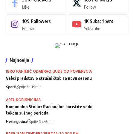
Like
Follow
109
Followers
1K
Subscribers
Follow
Subscribe
Najnovije
IBRO RAHIMIĆ ODABRAO LJUDE OD POVJERENJA
Velež predstavio stručni štab za novu sezonu
Sport
prije 5h 19min
APEL KORISNICIMA
Komunalno Stolac: Racionalno koristite vodu
tokom sušnog perioda
Hercegovina
prije 6h 43min
RASPISAN TENDER VRIJEDAN 70.000 KM