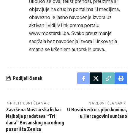
Ukoliko se ovaj tekst prenosi, preuzima ili
objavljuje na drugim portalima ili medijima,
obavezno je jasno navođenje izvora uz
aktivan i vidljiv link prema portalu
www.mostarski.ba
. Svako preuzimanje
sadržaja bez navođenja izvora i linkovanja
smatra se kršenjem autorskih prava.
Podijeli članak
PRETHODNI ČLANAK
NAREDNI ČLANAK
Završena Mostarska liska:
U Bosni vedro s pljuskovima,
Najbolja predstava “Tri
u Hercegovini sunčano
dana” Bosanskog narodnog
pozorišta Zenica