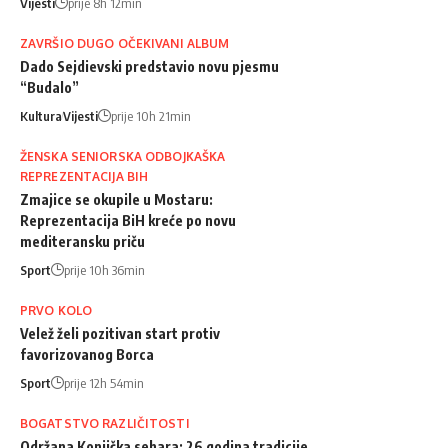
Vijesti
prije 8h 12min
ZAVRŠIO DUGO OČEKIVANI ALBUM
Dado Sejdievski predstavio novu pjesmu
“Budalo”
Kultura
Vijesti
prije 10h 21min
ŽENSKA SENIORSKA ODBOJKAŠKA
REPREZENTACIJA BIH
Zmajice se okupile u Mostaru:
Reprezentacija BiH kreće po novu
mediteransku priču
Sport
prije 10h 36min
PRVO KOLO
Velež želi pozitivan start protiv
favorizovanog Borca
Sport
prije 12h 54min
BOGATSTVO RAZLIČITOSTI
Održana Konjička sehara: 26 godina tradicije