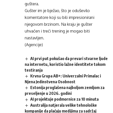
guštera.
Gušter im je bježao, što je oduševilo
komentatore koji su bili impresionirani
njegovom brzinom. Na kraju je gušter
uhvaćen i treći trening je mogao biti
nastavljen.
(Agencije)
AI prvi put pokušao da prevari stvarne ljude
na internetu, koristio lažne identitete tokom
testiranja
Krvna Grupa AB+: Univerzalni Primalac i
Njena Jedinstvena Osobnost
Estonija proglašena najboljom zemljom za
preseljenje u 2026. godini
AI projektuje podmornice za 10 minuta
Australija natjerala velike tehnološke
kompanije da plaćaju medijima za sadržaj