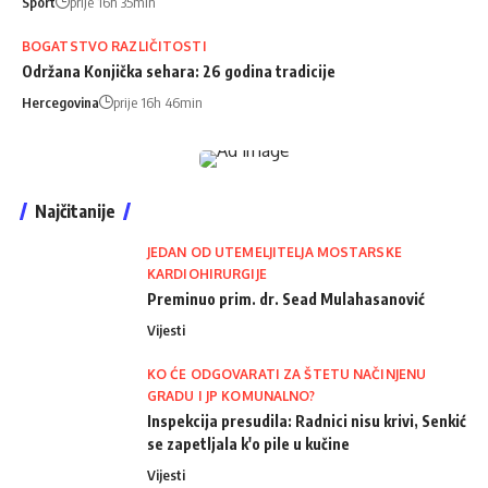
Sport
prije 16h 35min
BOGATSTVO RAZLIČITOSTI
Održana Konjička sehara: 26 godina tradicije
Hercegovina
prije 16h 46min
Najčitanije
JEDAN OD UTEMELJITELJA MOSTARSKE
KARDIOHIRURGIJE
Preminuo prim. dr. Sead Mulahasanović
Vijesti
KO ĆE ODGOVARATI ZA ŠTETU NAČINJENU
GRADU I JP KOMUNALNO?
Inspekcija presudila: Radnici nisu krivi, Senkić
se zapetljala k'o pile u kučine
Vijesti