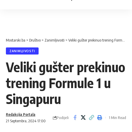
Mostarski.ba
>
Društvo
>
Zanimljivosti
>
Veliki gušter prekinuo trening Formule 1 u Singapuru
ZANIMLJIVOSTI
Veliki gušter prekinuo
trening Formule 1 u
Singapuru
Redakcija Portala
Podijeli
1 Min Read
21 Septembra, 2024 17:00