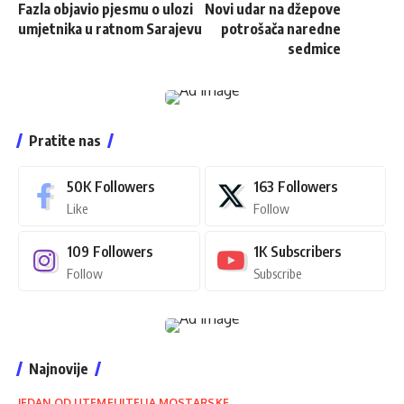
Fazla objavio pjesmu o ulozi
Novi udar na džepove
umjetnika u ratnom Sarajevu
potrošača naredne
sedmice
Pratite nas
50K
Followers
163
Followers
Like
Follow
109
Followers
1K
Subscribers
Follow
Subscribe
Najnovije
JEDAN OD UTEMELJITELJA MOSTARSKE