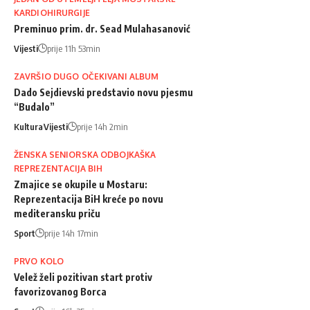
KARDIOHIRURGIJE
Preminuo prim. dr. Sead Mulahasanović
Vijesti
prije 11h 53min
ZAVRŠIO DUGO OČEKIVANI ALBUM
Dado Sejdievski predstavio novu pjesmu
“Budalo”
Kultura
Vijesti
prije 14h 2min
ŽENSKA SENIORSKA ODBOJKAŠKA
REPREZENTACIJA BIH
Zmajice se okupile u Mostaru:
Reprezentacija BiH kreće po novu
mediteransku priču
Sport
prije 14h 17min
PRVO KOLO
Velež želi pozitivan start protiv
favorizovanog Borca