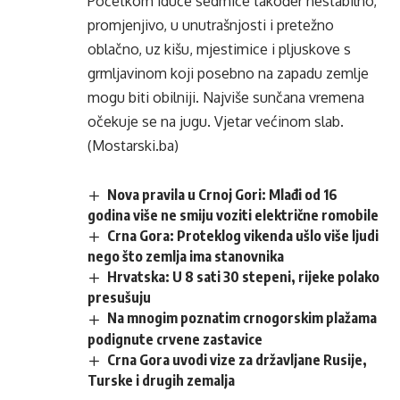
Početkom iduće sedmice također nestabilno,
promjenjivo, u unutrašnjosti i pretežno
oblačno, uz kišu, mjestimice i pljuskove s
grmljavinom koji posebno na zapadu zemlje
mogu biti obilniji. Najviše sunčana vremena
očekuje se na jugu. Vjetar većinom slab.
(Mostarski.ba)
Nova pravila u Crnoj Gori: Mlađi od 16
godina više ne smiju voziti električne romobile
Crna Gora: Proteklog vikenda ušlo više ljudi
nego što zemlja ima stanovnika
Hrvatska: U 8 sati 30 stepeni, rijeke polako
presušuju
Na mnogim poznatim crnogorskim plažama
podignute crvene zastavice
Crna Gora uvodi vize za državljane Rusije,
Turske i drugih zemalja