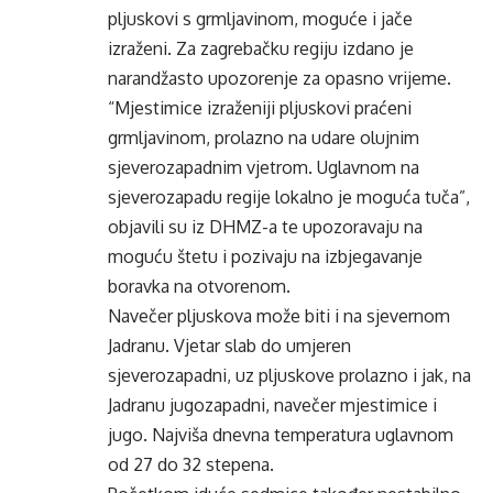
pljuskovi s grmljavinom, moguće i jače
izraženi. Za zagrebačku regiju izdano je
narandžasto upozorenje za opasno vrijeme.
“Mjestimice izraženiji pljuskovi praćeni
grmljavinom, prolazno na udare olujnim
sjeverozapadnim vjetrom. Uglavnom na
sjeverozapadu regije lokalno je moguća tuča”,
objavili su iz DHMZ-a te upozoravaju na
moguću štetu i pozivaju na izbjegavanje
boravka na otvorenom.
Navečer pljuskova može biti i na sjevernom
Jadranu. Vjetar slab do umjeren
sjeverozapadni, uz pljuskove prolazno i jak, na
Jadranu jugozapadni, navečer mjestimice i
jugo. Najviša dnevna temperatura uglavnom
od 27 do 32 stepena.