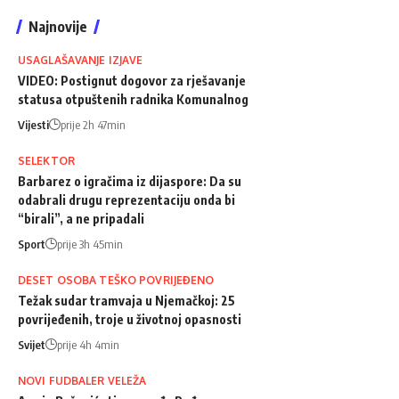
Najnovije
USAGLAŠAVANJE IZJAVE
VIDEO: Postignut dogovor za rješavanje
statusa otpuštenih radnika Komunalnog
Vijesti
prije 2h 47min
SELEKTOR
Barbarez o igračima iz dijaspore: Da su
odabrali drugu reprezentaciju onda bi
“birali”, a ne pripadali
Sport
prije 3h 45min
DESET OSOBA TEŠKO POVRIJEĐENO
Težak sudar tramvaja u Njemačkoj: 25
povrijeđenih, troje u životnoj opasnosti
Svijet
prije 4h 4min
NOVI FUDBALER VELEŽA