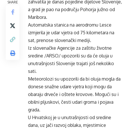
zahvatila je danas pojedine dijelove Slovenije,
SHARE
a grad je pao na području Pohorja južno od
Maribora.
Automatska stanica na aerodromu Lesce
izmjerila je udar vjetra od 75 kilometara na
sat, prenose slovenački mediji.
Iz slovenačke Agencije za zaštitu životne
sredine /ARSO/ upozorili su da će oluja u
unutrašnjosti Slovenije trajati još nekoliko
sati.
Meteorolozi su upozorili da bi oluja mogla da
donese snažne udare vjetra koji mogu da
obaraju drveće i oštete krovove. Mogući su i
obilni pljuskovi, česti udari groma i pojava
grada.
U Hrvatskoj je u unutrašnjosti od sredine
dana, uz jači razvoj oblaka, mjestimice