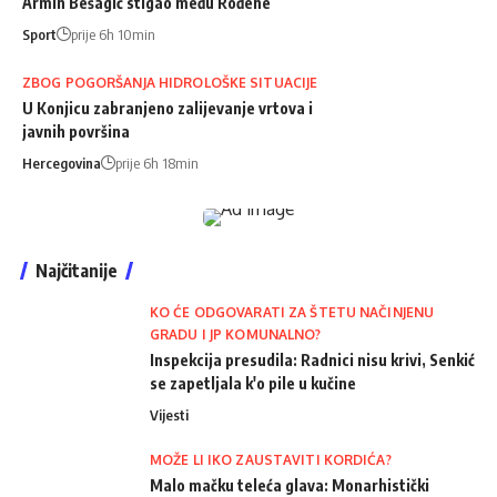
Armin Bešagić stigao među Rođene
Sport
prije 6h 10min
ZBOG POGORŠANJA HIDROLOŠKE SITUACIJE
U Konjicu zabranjeno zalijevanje vrtova i
javnih površina
Hercegovina
prije 6h 18min
Najčitanije
KO ĆE ODGOVARATI ZA ŠTETU NAČINJENU
GRADU I JP KOMUNALNO?
Inspekcija presudila: Radnici nisu krivi, Senkić
se zapetljala k'o pile u kučine
Vijesti
MOŽE LI IKO ZAUSTAVITI KORDIĆA?
Malo mačku teleća glava: Monarhistički