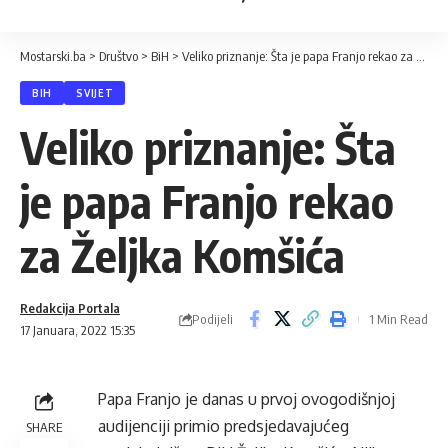
Mostarski.ba
>
Društvo
>
BiH
>
Veliko priznanje: Šta je papa Franjo rekao za Željka Komšića
BIH
SVIJET
Veliko priznanje: Šta
je papa Franjo rekao
za Željka Komšića
Redakcija Portala
Podijeli
1 Min Read
17 Januara, 2022 15:35
Papa Franjo je danas u prvoj ovogodišnjoj
audijenciji primio predsjedavajućeg
SHARE