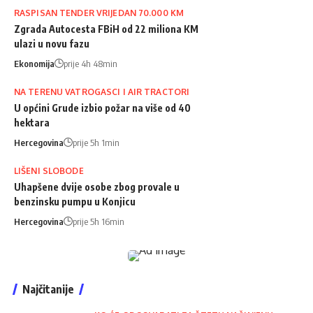
RASPISAN TENDER VRIJEDAN 70.000 KM
Zgrada Autocesta FBiH od 22 miliona KM
ulazi u novu fazu
Ekonomija
prije 4h 48min
NA TERENU VATROGASCI I AIR TRACTORI
U općini Grude izbio požar na više od 40
hektara
Hercegovina
prije 5h 1min
LIŠENI SLOBODE
Uhapšene dvije osobe zbog provale u
benzinsku pumpu u Konjicu
Hercegovina
prije 5h 16min
Najčitanije