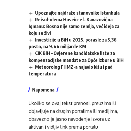
Upoznajte najdraže stanovnike Istanbula
Reisul-ulema Husein-ef. Kavazović na
Igmanu: Bosna nije samo zemlja, već ideja za
koju se živi
Investicije u BiH u 2025. porasle za 5,36
posto, na 9,44 milijarde KM
CIK BiH – Ovjerene kandidatske liste za
kompenzacijske mandate za Opće izbore u BiH
Meteorolog FHMZ-a najavio kišu i pad
temperatura
Napomena
Ukoliko se ovaj tekst prenosi, preuzima ili
objavljuje na drugim portalima ili medijima,
obavezno je jasno navođenje izvora uz
aktivan i vidljiv link prema portalu