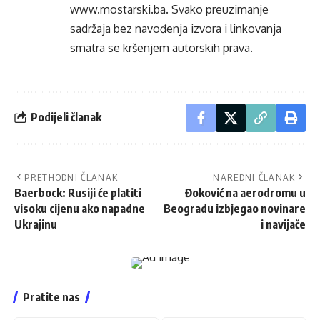
www.mostarski.ba
. Svako preuzimanje
sadržaja bez navođenja izvora i linkovanja
smatra se kršenjem autorskih prava.
Podijeli članak
PRETHODNI ČLANAK
NAREDNI ČLANAK
Baerbock: Rusiji će platiti
Đoković na aerodromu u
visoku cijenu ako napadne
Beogradu izbjegao novinare
Ukrajinu
i navijače
Pratite nas