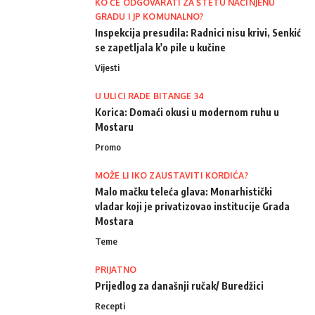
KO ĆE ODGOVARATI ZA ŠTETU NAČINJENU
GRADU I JP KOMUNALNO?
Inspekcija presudila: Radnici nisu krivi, Senkić
se zapetljala k'o pile u kučine
Vijesti
U ULICI RADE BITANGE 34
Korica: Domaći okusi u modernom ruhu u
Mostaru
Promo
MOŽE LI IKO ZAUSTAVITI KORDIĆA?
Malo mačku teleća glava: Monarhistički
vladar koji je privatizovao institucije Grada
Mostara
Teme
PRIJATNO
Prijedlog za današnji ručak/ Buredžici
Recepti