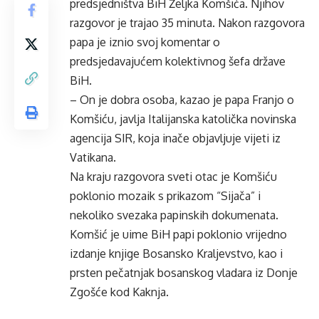
predsjedništva BiH Željka Komšića. Njihov
razgovor je trajao 35 minuta. Nakon razgovora
papa je iznio svoj komentar o
predsjedavajućem kolektivnog šefa države
BiH.
– On je dobra osoba, kazao je papa Franjo o
Komšiću, javlja Italijanska katolička novinska
agencija SIR, koja inače objavljuje vijeti iz
Vatikana.
Na kraju razgovora sveti otac je Komšiću
poklonio mozaik s prikazom “Sijača” i
nekoliko svezaka papinskih dokumenata.
Komšić je uime BiH papi poklonio vrijedno
izdanje knjige Bosansko Kraljevstvo, kao i
prsten pečatnjak bosanskog vladara iz Donje
Zgošće kod Kaknja.