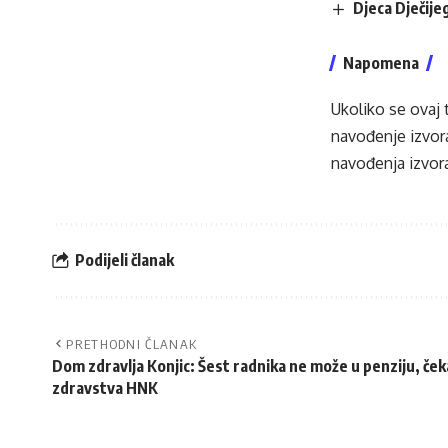
Djeca Dječij
Napomena
Ukoliko se ovaj 
navođenje izvora
navođenja izvora
Podijeli članak
PRETHODNI ČLANAK
Dom zdravlja Konjic: Šest radnika ne može u penziju, č
zdravstva HNK