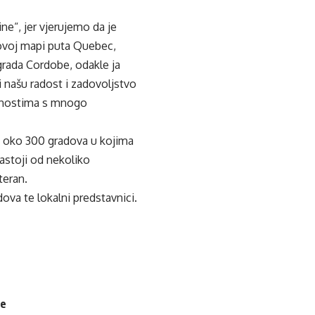
ne“, jer vjerujemo da je
 novoj mapi puta Quebec,
grada Cordobe, odakle ja
i našu radost i zadovoljstvo
tivnostima s mnogo
i oko 300 gradova u kojima
astoji od nekoliko
teran.
va te lokalni predstavnici.
je