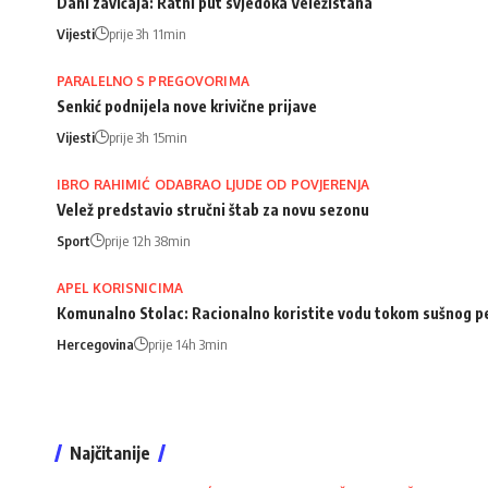
Dani zavičaja: Ratni put svjedoka Veležistana
Vijesti
prije 3h 11min
PARALELNO S PREGOVORIMA
Senkić podnijela nove krivične prijave
Vijesti
prije 3h 15min
IBRO RAHIMIĆ ODABRAO LJUDE OD POVJERENJA
Velež predstavio stručni štab za novu sezonu
Sport
prije 12h 38min
APEL KORISNICIMA
Komunalno Stolac: Racionalno koristite vodu tokom sušnog p
Hercegovina
prije 14h 3min
Najčitanije