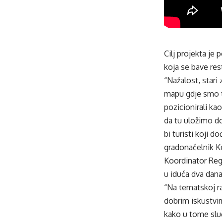
Cilj projekta je
koja se bave res
“Nažalost, stari
mapu gdje smo ti
pozicionirali ka
da tu uložimo do
bi turisti koji d
gradonačelnik K
Koordinator Reg
u iduća dva dana
“Na tematskoj ra
dobrim iskustvim
kako u tome sluča