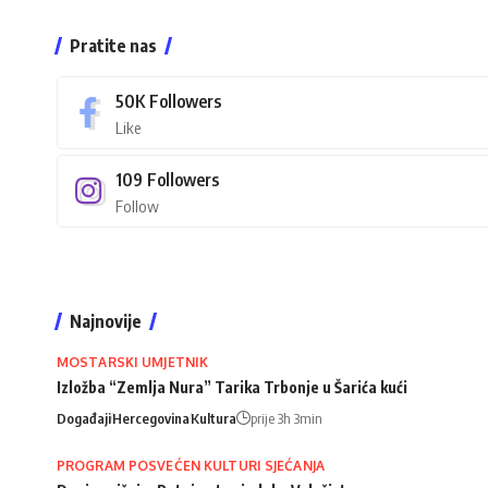
Pratite nas
50K
Followers
Like
109
Followers
Follow
Najnovije
MOSTARSKI UMJETNIK
Izložba “Zemlja Nura” Tarika Trbonje u Šarića kući
Događaji
Hercegovina
Kultura
prije 3h 3min
PROGRAM POSVEĆEN KULTURI SJEĆANJA