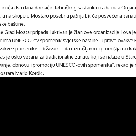
 iduća dva dana domaćin tehničkog sastanka i radionica Organi
 a na skupu u Mostaru posebna pažnja bit će posvećena zanati
ske baštine.
 Grad Mostar pripada i aktivan je član ove organizacije i ova j
ar ima UNESCO-ov spomenik svjetske baštine i upravo ovakve ko
vakve spomenike održavamo, da razmišljamo i promišljamo kako
 je usko vezana za tradicionalne zanate koji se nalaze u Star
žavanje, obnovu i promociju UNESCO-ovih spomenika”, rekao je 
ostara Mario Kordić.