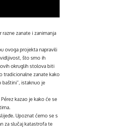
r razne zanate i zanimanja
pu ovoga projekta napravili
vidljivost, što smo ih
ovih okruglih stolova biti
o tradicionalne zanate kako
o baštini”, istaknuo je
 Pérez kazao je kako će se
tima.
aslijeđe. Upoznat ćemo se s
n za slučaj katastrofa te