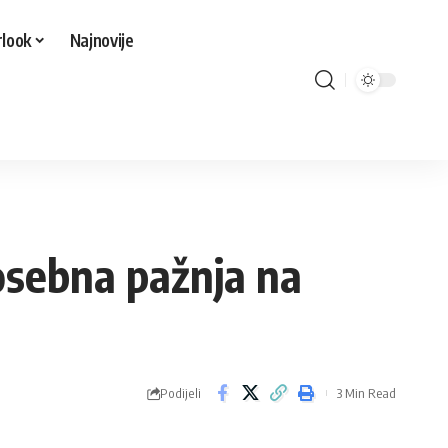
look
Najnovije
sebna pažnja na
Podijeli
3 Min Read