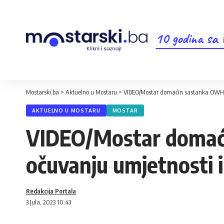
10 godina sa
Mostarski.ba
>
Aktuelno u Mostaru
>
VIDEO/Mostar domaćin sastanka OWHC-
AKTUELNO U MOSTARU
MOSTAR
VIDEO/Mostar domaći
očuvanju umjetnosti i
Redakcija Portala
3 Jula, 2023 10:43