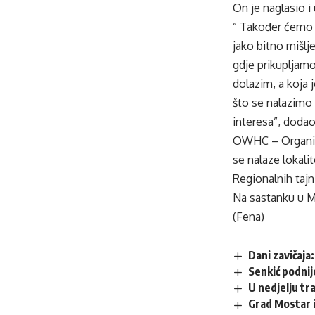
On je naglasio i
” Također ćemo r
jako bitno mišlj
gdje prikupljamo
dolazim, a koja 
što se nalazimo 
interesa”, dodao
OWHC – Organiza
se nalaze lokali
Regionalnih tajn
Na sastanku u Mo
(Fena)
Dani zavičaja
Senkić podnij
U nedjelju tr
Grad Mostar i