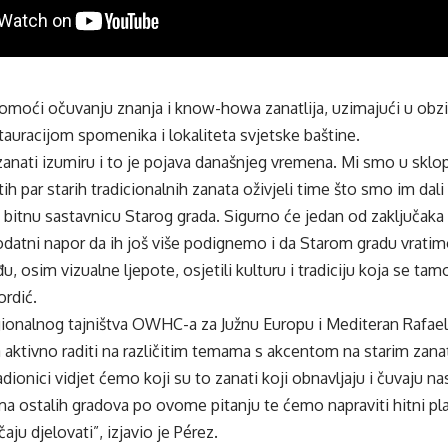
 pomoći očuvanju znanja i know-howa zanatlija, uzimajući u obzi
tauracijom spomenika i lokaliteta svjetske baštine.
 zanati izumiru i to je pojava današnjeg vremena. Mi smo u sklo
h par starih tradicionalnih zanata oživjeli time što smo im dali 
o bitnu sastavnicu Starog grada. Sigurno će jedan od zaključaka 
datni napor da ih još više podignemo i da Starom gradu vratim
ođu, osim vizualne ljepote, osjetili kulturu i tradiciju koja se tam
ordić.
ionalnog tajništva OWHC-a za Južnu Europu i Mediteran Rafael
 aktivno raditi na različitim temama s akcentom na starim zana
dionici vidjet ćemo koji su to zanati koji obnavljaju i čuvaju n
a ostalih gradova po ovome pitanju te ćemo napraviti hitni pla
ju djelovati”, izjavio je Pérez.