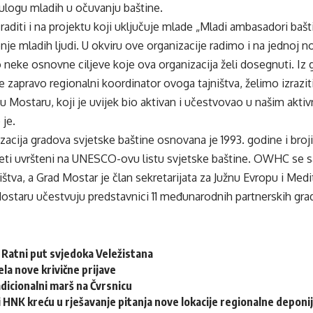
 ulogu mladih u očuvanju baštine.
aditi i na projektu koji uključuje mlade „Mladi ambasadori bašti
enje mladih ljudi. U okviru ove organizacije radimo i na jednoj
 neke osnovne ciljeve koje ova organizacija želi dosegnuti. Iz 
je zapravo regionalni koordinator ovoga tajništva, želimo izrazit
u Mostaru, koji je uvijek bio aktivan i učestvovao u našim ak
 je.
cija gradova svjetske baštine osnovana je 1993. godine i broj
teti uvršteni na UNESCO-ovu listu svjetske baštine. OWHC se s
ištva, a Grad Mostar je član sekretarijata za Južnu Evropu i Medi
staru učestvuju predstavnici 11 međunarodnih partnerskih grado
: Ratni put svjedoka Veležistana
ela nove krivične prijave
adicionalni marš na Čvrsnicu
 HNK kreću u rješavanje pitanja nove lokacije regionalne deponi