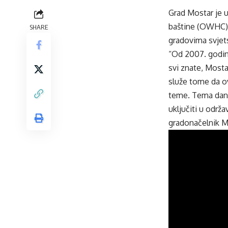
Grad Mostar je u
baštine (OWHC),
SHARE
gradovima svjet
“Od 2007. godine
svi znate, Most
služe tome da o
teme. Tema danas
uključiti u odr
gradonačelnik M