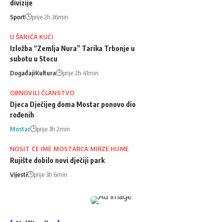
divizije
Sport
prije 2h 36min
U ŠARIĆA KUĆI
Izložba “Zemlja Nura” Tarika Trbonje u
subotu u Stocu
Događaji
Kultura
prije 2h 41min
OBNOVILI ČLANSTVO
Djeca Dječijeg doma Mostar ponovo dio
rođenih
Mostar
prije 3h 2min
NOSIT ĆE IME MOSTARCA MIRZE HUME
Rujište dobilo novi dječiji park
Vijesti
prije 3h 6min