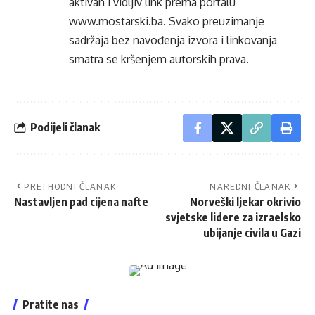
aktivan i vidljiv link prema portalu
www.mostarski.ba
. Svako preuzimanje
sadržaja bez navođenja izvora i linkovanja
smatra se kršenjem autorskih prava.
Podijeli članak
PRETHODNI ČLANAK
NAREDNI ČLANAK
Nastavljen pad cijena nafte
Norveški ljekar okrivio
svjetske lidere za izraelsko
ubijanje civila u Gazi
Pratite nas