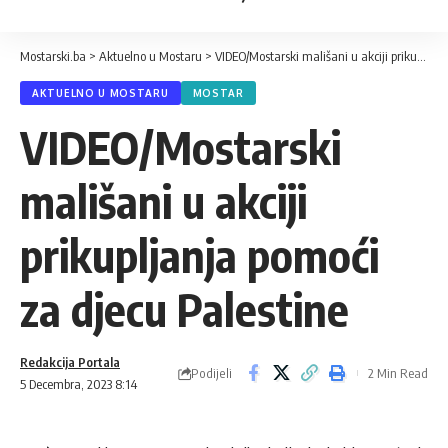
Mostarski.ba
>
Aktuelno u Mostaru
>
VIDEO/Mostarski mališani u akciji prikupljanja pomoći za djecu Palestine
AKTUELNO U MOSTARU
MOSTAR
VIDEO/Mostarski
mališani u akciji
prikupljanja pomoći
za djecu Palestine
Redakcija Portala
Podijeli
2 Min Read
5 Decembra, 2023 8:14