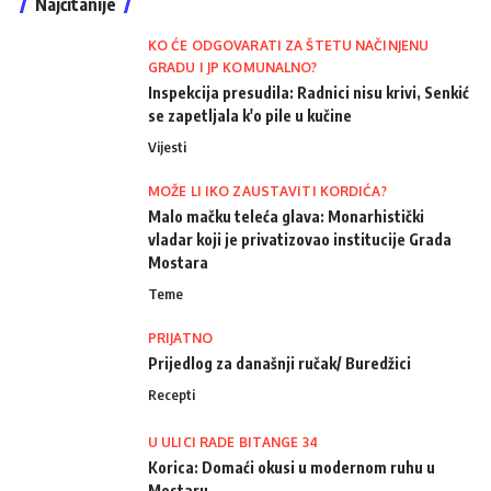
Najčitanije
KO ĆE ODGOVARATI ZA ŠTETU NAČINJENU
GRADU I JP KOMUNALNO?
Inspekcija presudila: Radnici nisu krivi, Senkić
se zapetljala k'o pile u kučine
Vijesti
MOŽE LI IKO ZAUSTAVITI KORDIĆA?
Malo mačku teleća glava: Monarhistički
vladar koji je privatizovao institucije Grada
Mostara
Teme
PRIJATNO
Prijedlog za današnji ručak/ Buredžici
Recepti
U ULICI RADE BITANGE 34
Korica: Domaći okusi u modernom ruhu u
Mostaru