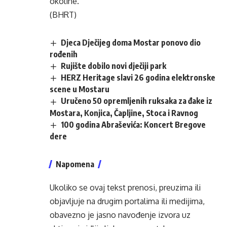
okoline.
(BHRT)
Djeca Dječijeg doma Mostar ponovo dio
rođenih
Rujište dobilo novi dječiji park
HERZ Heritage slavi 26 godina elektronske
scene u Mostaru
Uručeno 50 opremljenih ruksaka za đake iz
Mostara, Konjica, Čapljine, Stoca i Ravnog
100 godina Abraševića: Koncert Bregove
dere
Napomena
Ukoliko se ovaj tekst prenosi, preuzima ili
objavljuje na drugim portalima ili medijima,
obavezno je jasno navođenje izvora uz