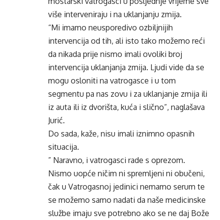
mostarski vatrogasci u posljednje vrijeme sve
više interveniraju i na uklanjanju zmija.
“Mi imamo neusporedivo ozbiljnijih
intervencija od tih, ali isto tako možemo reći
da nikada prije nismo imali ovoliki broj
intervencija uklanjanja zmija. Ljudi vide da se
mogu osloniti na vatrogasce i u tom
segmentu pa nas zovu i za uklanjanje zmija ili
iz auta ili iz dvorišta, kuća i slično”, naglašava
Jurić.
Do sada, kaže, nisu imali iznimno opasnih
situacija.
” Naravno, i vatrogasci rade s oprezom.
Nismo uopće ničim ni spremljeni ni obučeni,
čak u Vatrogasnoj jedinici nemamo serum te
se možemo samo nadati da naše medicinske
službe imaju sve potrebno ako se ne daj Bože