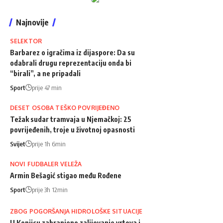
Najnovije
SELEKTOR
Barbarez o igračima iz dijaspore: Da su
odabrali drugu reprezentaciju onda bi
“birali”, a ne pripadali
Sport
prije 47 min
DESET OSOBA TEŠKO POVRIJEĐENO
Težak sudar tramvaja u Njemačkoj: 25
povrijeđenih, troje u životnoj opasnosti
Svijet
prije 1h 6min
NOVI FUDBALER VELEŽA
Armin Bešagić stigao među Rođene
Sport
prije 3h 12min
ZBOG POGORŠANJA HIDROLOŠKE SITUACIJE
U Konjicu zabranjeno zalijevanje vrtova i