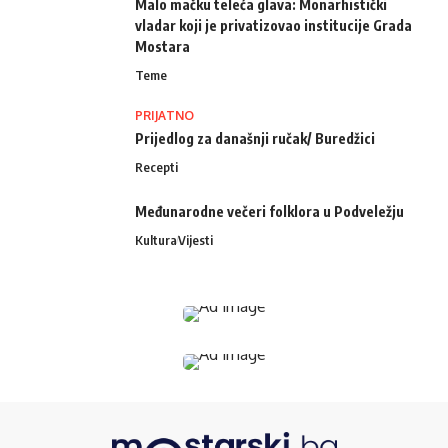
Malo mačku teleća glava: Monarhistički
vladar koji je privatizovao institucije Grada
Mostara
Teme
PRIJATNO
Prijedlog za današnji ručak/ Buredžici
Recepti
Međunarodne večeri folklora u Podveležju
Kultura
Vijesti