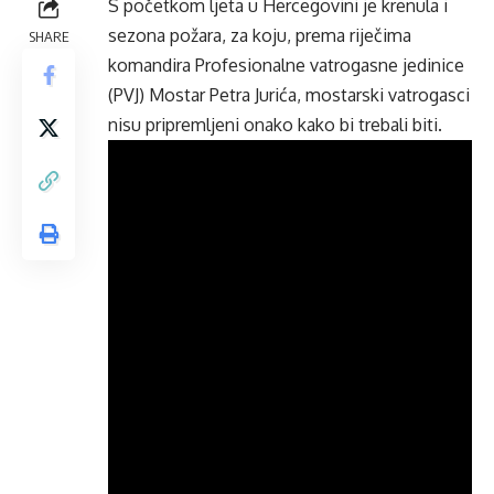
S početkom ljeta u Hercegovini je krenula i
sezona požara, za koju, prema riječima
SHARE
komandira Profesionalne vatrogasne jedinice
(PVJ) Mostar Petra Jurića, mostarski vatrogasci
nisu pripremljeni onako kako bi trebali biti.