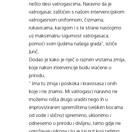
nešto desi vatrogascima. Naravno da je
vatrogasac zaštićen s našom intervencijskom
vatrogasnom uniformom, čizmama,
rukavicama, kacigom i s te strane nastojimo
uz maksimalnu sigurnost vatrogasaca,
pomoći svim ljudima našega grada”, ističe
Jurić.
Dodao je kako je riječ o raznim vrstama zmija,
koje nakon intervencije budu vraćene u
prirodu.
” Ima tu zmija i poskoka i kravosasa i onih
koje i ne znamo. Mi vatrogasci naravno ne
možemo ništa drugo uraditi nego ih u
improviziranim spremištima (velikim bocama
od vode i slično) spremimo, uklonimo i
odnesemo u prirodu i divljinu, tamo gdje ne
ugrožavaju nikoga i to je taj put koji radimo.