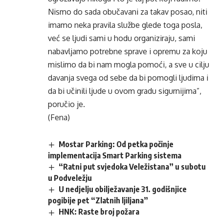
Nismo do sada obučavani za takav posao, niti
imamo neka pravila službe glede toga posla,
već se ljudi sami u hodu organiziraju, sami
nabavljamo potrebne sprave i opremu za koju
mislimo da bi nam mogla pomoći, a sve u cilju
davanja svega od sebe da bi pomogli ljudima i
da bi učinili ljude u ovom gradu sigurnijima”,
poručio je.
(Fena)
Mostar Parking: Od petka počinje
implementacija Smart Parking sistema
“Ratni put svjedoka Veležistana” u subotu
u Podveležju
U nedjelju obilježavanje 31. godišnjice
pogibije pet “Zlatnih ljiljana”
HNK: Raste broj požara