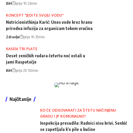
BiH
prije 1h 23min
KONCEPT "JEDITE SVOJU VODU"
Nutricionistkinja Karić: Unos vode kroz hranu
prirodna infuzija za organizam tokom vrućina
Zdravlje
prije 1h 35min
KASEN TRI PLATE
Deset zeničkih rudara četvrtu noć ostali u
jami Raspotočje
BiH
prije 2h 50min
Najčitanije
KO ĆE ODGOVARATI ZA ŠTETU NAČINJENU
GRADU I JP KOMUNALNO?
Inspekcija presudila: Radnici nisu krivi, Senkić
se zapetljala k'o pile u kučine