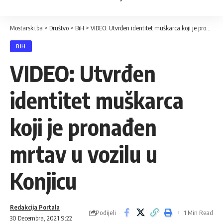
Mostarski.ba
>
Društvo
>
BiH
>
VIDEO: Utvrđen identitet muškarca koji je pronađen mrtav u vozilu u Konjicu
BIH
VIDEO: Utvrđen
identitet muškarca
koji je pronađen
mrtav u vozilu u
Konjicu
Redakcija Portala
Podijeli
1 Min Read
30 Decembra, 2021 9:22