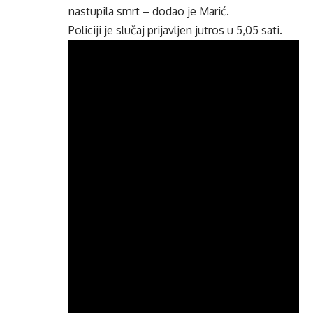
nastupila smrt – dodao je Marić.
Policiji je slučaj prijavljen jutros u 5,05 sati.