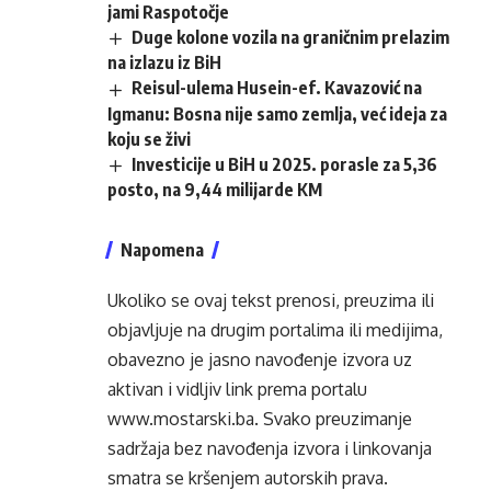
jami Raspotočje
Duge kolone vozila na graničnim prelazim
na izlazu iz BiH
Reisul-ulema Husein-ef. Kavazović na
Igmanu: Bosna nije samo zemlja, već ideja za
koju se živi
Investicije u BiH u 2025. porasle za 5,36
posto, na 9,44 milijarde KM
Napomena
Ukoliko se ovaj tekst prenosi, preuzima ili
objavljuje na drugim portalima ili medijima,
obavezno je jasno navođenje izvora uz
aktivan i vidljiv link prema portalu
www.mostarski.ba
. Svako preuzimanje
sadržaja bez navođenja izvora i linkovanja
smatra se kršenjem autorskih prava.