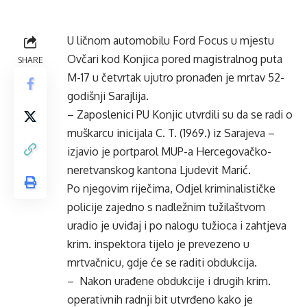
U ličnom automobilu Ford Focus u mjestu
Ovčari kod Konjica pored magistralnog puta
SHARE
M-17 u četvrtak ujutro pronađen je mrtav 52-
godišnji Sarajlija.
– Zaposlenici PU Konjic utvrdili su da se radi o
muškarcu inicijala C. T. (1969.) iz Sarajeva –
izjavio je portparol MUP-a Hercegovačko-
neretvanskog kantona Ljudevit Marić.
Po njegovim riječima, Odjel kriminalističke
policije zajedno s nadležnim tužilaštvom
uradio je uviđaj i po nalogu tužioca i zahtjeva
krim. inspektora tijelo je prevezeno u
mrtvačnicu, gdje će se raditi obdukcija.
– Nakon urađene obdukcije i drugih krim.
operativnih radnji bit utvrđeno kako je