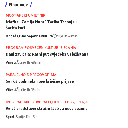
Najnovije
MOSTARSKI UMJETNIK
Izložba “Zemlja Nura” Tarika Trbonje u
Šarića kući
Događaji
Hercegovina
Kultura
prije 1h 41min
PROGRAM POSVEĆEN KULTURI SJEĆANJA
Dani zavičaja: Ratni put svjedoka Veležistana
Vijesti
prije 1h 49min
PARALELNO S PREGOVORIMA
Senkić podnijela nove krivične prijave
Vijesti
prije 1h 52min
IBRO RAHIMIĆ ODABRAO LJUDE OD POVJERENJA
Velež predstavio stručni štab za novu sezonu
Sport
prije 11h 16min