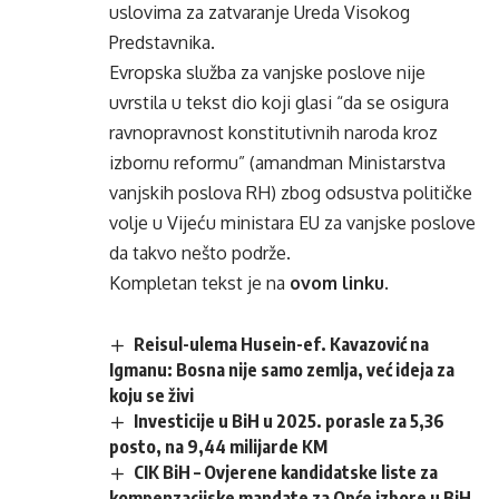
uslovima za zatvaranje Ureda Visokog
Predstavnika.
Evropska služba za vanjske poslove nije
uvrstila u tekst dio koji glasi “da se osigura
ravnopravnost konstitutivnih naroda kroz
izbornu reformu” (amandman Ministarstva
vanjskih poslova RH) zbog odsustva političke
volje u Vijeću ministara EU za vanjske poslove
da takvo nešto podrže.
Kompletan tekst je na
ovom linku
.
Reisul-ulema Husein-ef. Kavazović na
Igmanu: Bosna nije samo zemlja, već ideja za
koju se živi
Investicije u BiH u 2025. porasle za 5,36
posto, na 9,44 milijarde KM
CIK BiH – Ovjerene kandidatske liste za
kompenzacijske mandate za Opće izbore u BiH