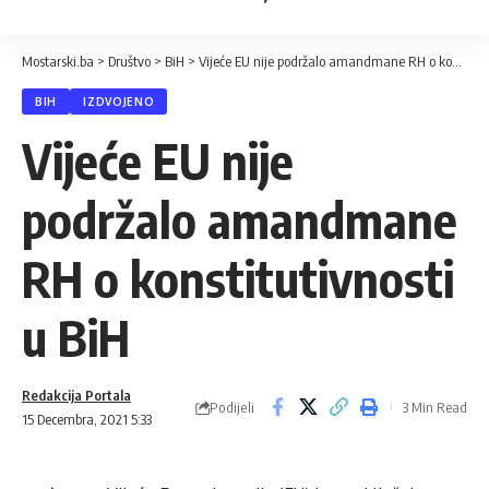
Mostarski.ba
>
Društvo
>
BiH
>
Vijeće EU nije podržalo amandmane RH o konstitutivnosti u BiH
BIH
IZDVOJENO
Vijeće EU nije
podržalo amandmane
RH o konstitutivnosti
u BiH
Redakcija Portala
Podijeli
3 Min Read
15 Decembra, 2021 5:33