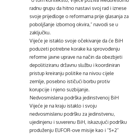
“U tom kontekstu, Vijeće poziva Međuresornu
radnu grupu da hitno nastavi svoj rad i iznese
svoje prijedloge o reformama prije glasanja za
poboljšanje izbornog okvira,” navodi se u
zaključku.
Vijeće je istaklo svoje očekivanje da će BiH
poduzeti potrebne korake ka sprovođenju
reforme javne uprave na način da obezbjeti
depolitiziranu državnu službu i koordiniran
pristup kreiranju politike na nivou cijele
zemlje, posebno ističući borbu protiv
korupcije i njeno suzbijanje.
Nedvosmislena podrška jedinstvenoj BiH
Vijeće je na kraju istaklo i svoju
nedvosmislenu podršku za jedinstvenu,
ujedinjenu i suverenu BiH, iskazujući podršku
produženju EUFOR-ove misije kao i “5+2”