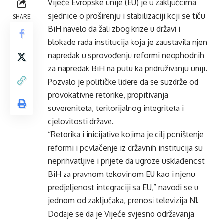
Vijeće Evropske unije (EU) je u zaključcima
sjednice o proširenju i stabilizaciji koji se tiču
SHARE
BiH navelo da žali zbog krize u državi i
blokade rada institucija koja je zaustavila njen
napredak u sprovođenju reformi neophodnih
za napredak BiH na putu ka pridruživanju uniji.
Pozvalo je političke lidere da se suzdrže od
provokativne retorike, propitivanja
suvereniteta, teritorijalnog integriteta i
cjelovitosti države.
“Retorika i inicijative kojima je cilj poništenje
reformi i povlačenje iz državnih institucija su
neprihvatljive i prijete da ugroze usklađenost
BiH za pravnom tekovinom EU kao i njenu
predjeljenost integraciji sa EU,” navodi se u
jednom od zaključaka, prenosi televizija N1.
Dodaje se da je Vijeće svjesno održavanja