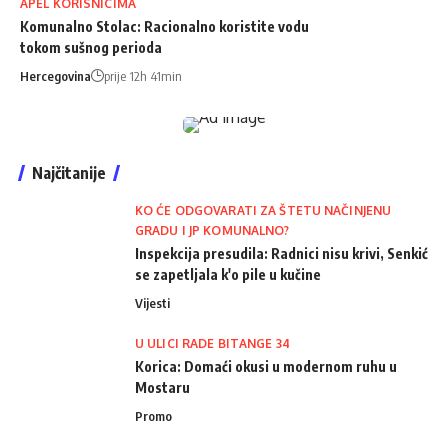
APEL KORISNICIMA
Komunalno Stolac: Racionalno koristite vodu
tokom sušnog perioda
Hercegovina
prije 12h 41min
Najčitanije
KO ĆE ODGOVARATI ZA ŠTETU NAČINJENU
GRADU I JP KOMUNALNO?
Inspekcija presudila: Radnici nisu krivi, Senkić
se zapetljala k'o pile u kučine
Vijesti
U ULICI RADE BITANGE 34
Korica: Domaći okusi u modernom ruhu u
Mostaru
Promo