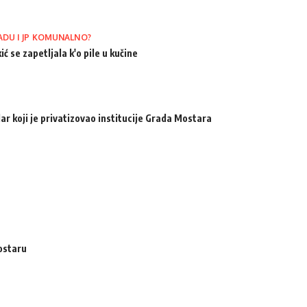
ADU I JP KOMUNALNO?
ić se zapetljala k'o pile u kučine
ar koji je privatizovao institucije Grada Mostara
ostaru