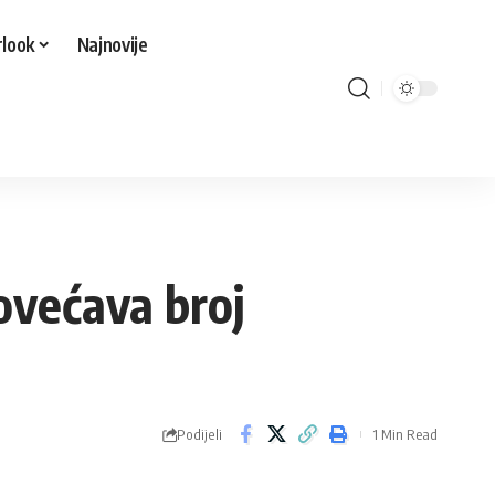
look
Najnovije
povećava broj
Podijeli
1 Min Read