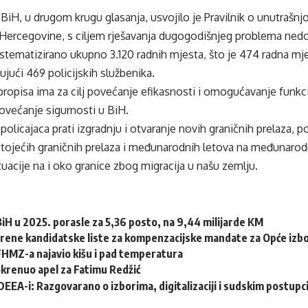
 BiH, u drugom krugu glasanja, usvojilo je Pravilnik o unutrašnjo
 Hercegovine, s ciljem rješavanja dugogodišnjeg problema nedos
istematizirano ukupno 3.120 radnih mjesta, što je 474 radna mj
čujući 469 policijskih službenika.
ropisa ima za cilj povećanje efikasnosti i
omogućavanje
funkci
povećanje sigurnosti u BiH.
policajaca prati izgradnju i otvaranje novih graničnih prelaza, p
tojećih graničnih prelaza i međunarodnih letova na međunaro
tuacije na i oko granice zbog migracija u našu zemlju.
 BiH u 2025. porasle za 5,36 posto, na 9,44 milijarde KM
erene kandidatske liste za kompenzacijske mandate za Opće izb
HMZ-a najavio kišu i pad temperatura
krenuo apel za Fatimu Redžić
DEEA-i: Razgovarano o izborima, digitalizaciji i sudskim postup