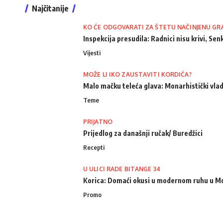
Najčitanije
KO ĆE ODGOVARATI ZA ŠTETU NAČINJENU GR
Inspekcija presudila: Radnici nisu krivi, Senk
Vijesti
MOŽE LI IKO ZAUSTAVITI KORDIĆA?
Malo mačku teleća glava: Monarhistički vlad
Teme
PRIJATNO
Prijedlog za današnji ručak/ Buredžici
Recepti
U ULICI RADE BITANGE 34
Korica: Domaći okusi u modernom ruhu u M
Promo