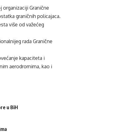
j organizaciji Granične
tatka graničnih policajaca.
esta više od važećeg
onalnijeg rada Granične
ovećanje kapaciteta i
dnim aerodromima, kao i
ore u BiH
cima