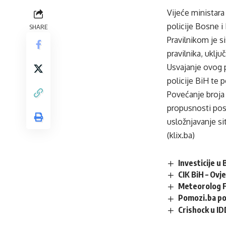
Vije
će ministara
policije Bosne i
SHARE
Pravilnikom je s
pravilnika, uklju
Usvajanje ovog p
policije BiH te 
Povećanje broja 
propusnosti pos
usložnjavanje si
(klix.ba)
Investicije u
CIK BiH – Ovj
Meteorolog F
Pomozi.ba po
Crishock u ID