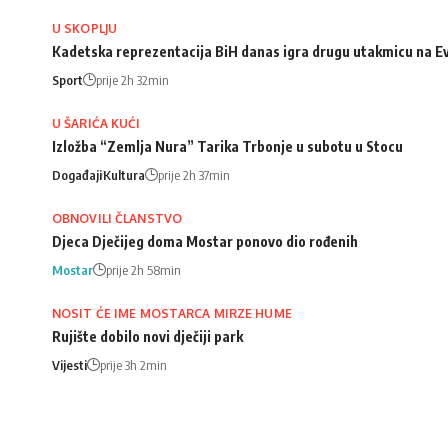
U SKOPLJU
Kadetska reprezentacija BiH danas igra drugu utakmicu na Ev
Sport
prije 2h 32min
U ŠARIĆA KUĆI
Izložba “Zemlja Nura” Tarika Trbonje u subotu u Stocu
Događaji
Kultura
prije 2h 37min
OBNOVILI ČLANSTVO
Djeca Dječijeg doma Mostar ponovo dio rođenih
Mostar
prije 2h 58min
NOSIT ĆE IME MOSTARCA MIRZE HUME
Rujište dobilo novi dječiji park
Vijesti
prije 3h 2min