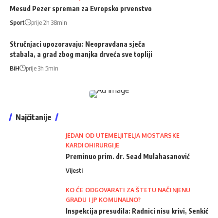
Mesud Pezer spreman za Evropsko prvenstvo
Sport
prije 2h 38min
Stručnjaci upozoravaju: Neopravdana sječa
stabala, a grad zbog manjka drveća sve topliji
BiH
prije 3h 5min
Najčitanije
JEDAN OD UTEMELJITELJA MOSTARSKE
KARDIOHIRURGIJE
Preminuo prim. dr. Sead Mulahasanović
Vijesti
KO ĆE ODGOVARATI ZA ŠTETU NAČINJENU
GRADU I JP KOMUNALNO?
Inspekcija presudila: Radnici nisu krivi, Senkić