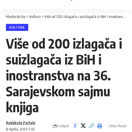
Mostarski.ba
>
Kultura
>
Više od 200 izlagača i suizlagača iz BiH i inostranstva na 36. Sarajevskom sajmu knjiga
KULTURA
Više od 200 izlagača i
suizlagača iz BiH i
inostranstva na 36.
Sarajevskom sajmu
knjiga
Redakcija Portala
Podijeli
3 Min Read
8 Aprila, 2025 7:45