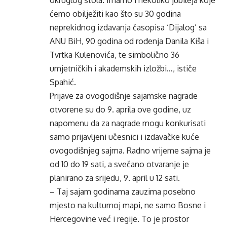
okruglog stola. Imamo i nekoliko jubileja koje
ćemo obilježiti kao što su 30 godina
neprekidnog izdavanja časopisa ‘Dijalog’ sa
ANU BiH, 90 godina od rođenja Danila Kiša i
Tvrtka Kulenovića, te simbolično 36
umjetničkih i akademskih izložbi…, ističe
Spahić.
Prijave za ovogodišnje sajamske nagrade
otvorene su do 9. aprila ove godine, uz
napomenu da za nagrade mogu konkurisati
samo prijavljeni učesnici i izdavačke kuće
ovogodišnjeg sajma. Radno vrijeme sajma je
od 10 do 19 sati, a svečano otvaranje je
planirano za srijedu, 9. april u 12 sati.
– Taj sajam godinama zauzima posebno
mjesto na kulturnoj mapi, ne samo Bosne i
Hercegovine već i regije. To je prostor