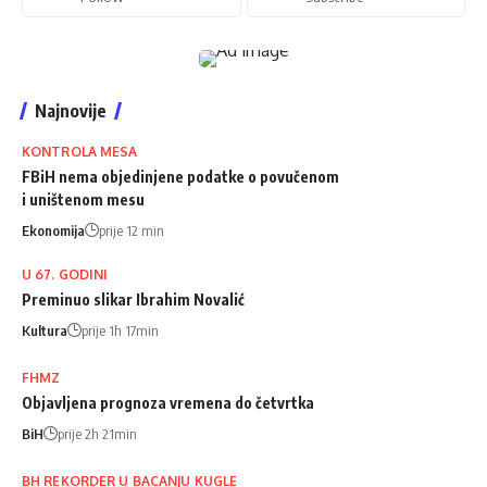
Najnovije
KONTROLA MESA
FBiH nema objedinjene podatke o povučenom
i uništenom mesu
Ekonomija
prije 12 min
U 67. GODINI
Preminuo slikar Ibrahim Novalić
Kultura
prije 1h 17min
FHMZ
Objavljena prognoza vremena do četvrtka
BiH
prije 2h 21min
BH REKORDER U BACANJU KUGLE