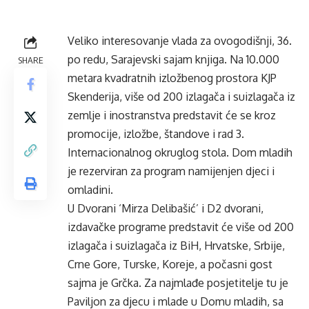
Veliko interesovanje vlada za ovogodišnji, 36.
po redu, Sarajevski sajam knjiga. Na 10.000
SHARE
metara kvadratnih izložbenog prostora KJP
Skenderija, više od 200 izlagača i suizlagača iz
zemlje i inostranstva predstavit će se kroz
promocije, izložbe, štandove i rad 3.
Internacionalnog okruglog stola. Dom mladih
je rezerviran za program namijenjen djeci i
omladini.
U Dvorani ‘Mirza Delibašić’ i D2 dvorani,
izdavačke programe predstavit će više od 200
izlagača i suizlagača iz BiH, Hrvatske, Srbije,
Crne Gore, Turske, Koreje, a počasni gost
sajma je Grčka. Za najmlađe posjetitelje tu je
Paviljon za djecu i mlade u Domu mladih, sa