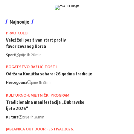
Najnovije
PRVO KOLO
Velež želi pozitivan start protiv
favorizovanog Borca
Sport
prije 1h 20min
BOGATSTVO RAZLIČITOSTI
Održana Konjička sehara: 26 godina tradicije
Hercegovina
prije 1h 32min
KULTURNO-UMJETNIČKI PROGRAM
Tradicionalna manifestacija „Dubravsko
ljeto 2026“
Kultura
prije 1h 36min
JABLANICA OUTDOOR FESTIVAL 2026.