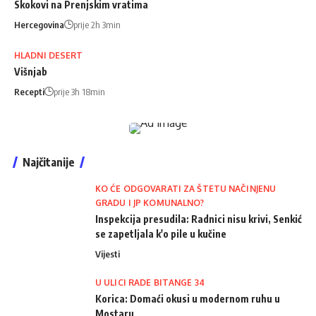
Skokovi na Prenjskim vratima
Hercegovina
prije 2h 3min
HLADNI DESERT
Višnjab
Recepti
prije 3h 18min
Najčitanije
KO ĆE ODGOVARATI ZA ŠTETU NAČINJENU
GRADU I JP KOMUNALNO?
Inspekcija presudila: Radnici nisu krivi, Senkić
se zapetljala k'o pile u kučine
Vijesti
U ULICI RADE BITANGE 34
Korica: Domaći okusi u modernom ruhu u
Mostaru