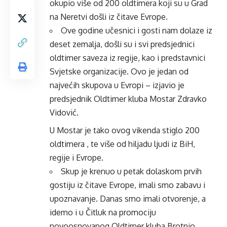
okupio više od 200 oldtimera koji su u Grad
na Neretvi došli iz čitave Evrope.
Ove godine učesnici i gosti nam dolaze iz
deset zemalja, došli su i svi predsjednici
oldtimer saveza iz regije, kao i predstavnici
Svjetske organizacije. Ovo je jedan od
najvećih skupova u Evropi – izjavio je
predsjednik Oldtimer kluba Mostar Zdravko
Vidović.
U Mostar je tako ovog vikenda stiglo 200
oldtimera , te više od hiljadu ljudi iz BiH,
regije i Evrope.
Skup je krenuo u petak dolaskom prvih
gostiju iz čitave Evrope, imali smo zabavu i
upoznavanje. Danas smo imali otvorenje, a
idemo i u Čitluk na promociju
novoosnovanog Oldtimer kluba Brotnjo.