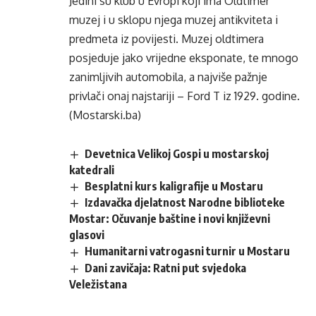
Jedini su klub u Evropi koji ima Oldtimer
muzej i u sklopu njega muzej antikviteta i
predmeta iz povijesti. Muzej oldtimera
posjeduje jako vrijedne eksponate, te mnogo
zanimljivih automobila, a najviše pažnje
privlači onaj najstariji – Ford T iz 1929. godine.
(Mostarski.ba)
Devetnica Velikoj Gospi u mostarskoj
katedrali
Besplatni kurs kaligrafije u Mostaru
Izdavačka djelatnost Narodne biblioteke
Mostar: Očuvanje baštine i novi književni
glasovi
Humanitarni vatrogasni turnir u Mostaru
Dani zavičaja: Ratni put svjedoka
Veležistana