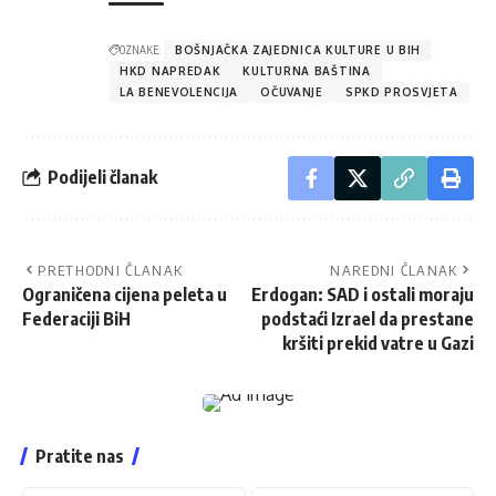
OZNAKE:
BOŠNJAČKA ZAJEDNICA KULTURE U BIH
HKD NAPREDAK
KULTURNA BAŠTINA
LA BENEVOLENCIJA
OČUVANJE
SPKD PROSVJETA
Podijeli članak
PRETHODNI ČLANAK
NAREDNI ČLANAK
Ograničena cijena peleta u
Erdogan: SAD i ostali moraju
Federaciji BiH
podstaći Izrael da prestane
kršiti prekid vatre u Gazi
Pratite nas