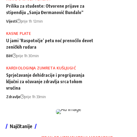
Prilika za studente: Otvorene prijave za
stipendiju „Sanja Đermanović Bundalo“
Vijesti
prije 1h 12min
KASNE PLATE
U jami ‘Raspotočje’ petu noć prenoćilo devet
zeničkih rudara
BiH
prije 1h 30min
KARDIOLOGINJA ZUMRETA KUŠLJUGIĆ
Sprječavanje dehidracije i pregrijavanja
ključni za očuvanje zdravlja srca tokom
vrućina
Zdravlje
prije 1h 33min
Najčitanije