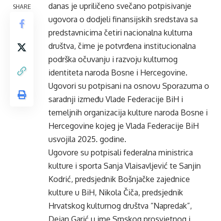
danas je upriličeno svečano potpisivanje
SHARE
ugovora o dodjeli finansijskih sredstava sa
predstavnicima četiri nacionalna kulturna
društva, čime je potvrđena institucionalna
podrška očuvanju i razvoju kulturnog
identiteta naroda Bosne i Hercegovine.
Ugovori su potpisani na osnovu Sporazuma o
saradnji između Vlade Federacije BiH i
temeljnih organizacija kulture naroda Bosne i
Hercegovine kojeg je Vlada Federacije BiH
usvojila 2025. godine.
Ugovore su potpisali federalna ministrica
kulture i sporta Sanja Vlaisavljević te Sanjin
Kodrić, predsjednik Bošnjačke zajednice
kulture u BiH, Nikola Čiča, predsjednik
Hrvatskog kulturnog društva “Napredak”,
Dejan Garić u ime Srpskog prosvjetnog i