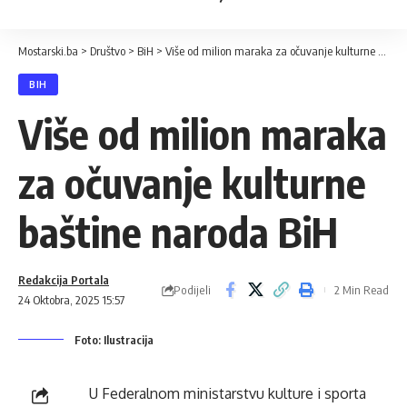
Mostarski.ba
>
Društvo
>
BiH
>
Više od milion maraka za očuvanje kulturne baštine naroda BiH
BIH
Više od milion maraka
za očuvanje kulturne
baštine naroda BiH
Redakcija Portala
Podijeli
2 Min Read
24 Oktobra, 2025 15:57
Foto: Ilustracija
U Federalnom ministarstvu kulture i sporta