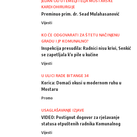
JEDAN OD UTEMELJITELJA MOSTARSKE
KARDIOHIRURGIJE
Preminuo prim. dr. Sead Mulahasanović
Vijesti
KO ĆE ODGOVARATI ZA ŠTETU NAČINJENU
GRADU I JP KOMUNALNO?
Inspekcija presudila: Radnici nisu krivi, Senkić
se zapetljala k'o pile u kučine
Vijesti
U ULICI RADE BITANGE 34
Korica: Domaći okusi u modernom ruhu u
Mostaru
Promo
USAGLAŠAVANJE IZJAVE
VIDEO: Postignut dogovor za rješavanje
statusa otpuštenih radnika Komunalnog
Vijesti