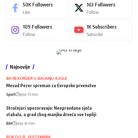
50K
Followers
163
Followers
Like
Follow
109
Followers
1K
Subscribers
Follow
Subscribe
Najnovije
BH REKORDER U BACANJU KUGLE
Mesud Pezer spreman za Evropsko prvenstvo
Sport
prije 15 min
Stručnjaci upozoravaju: Neopravdana sječa
stabala, a grad zbog manjka drveća sve topliji
BiH
prije 41 min
ROK DO 15. SEPTEMBRA