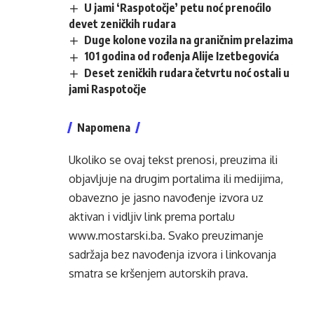
U jami ‘Raspotočje’ petu noć prenoćilo
devet zeničkih rudara
Duge kolone vozila na graničnim prelazima
101 godina od rođenja Alije Izetbegovića
Deset zeničkih rudara četvrtu noć ostali u
jami Raspotočje
Napomena
Ukoliko se ovaj tekst prenosi, preuzima ili
objavljuje na drugim portalima ili medijima,
obavezno je jasno navođenje izvora uz
aktivan i vidljiv link prema portalu
www.mostarski.ba
. Svako preuzimanje
sadržaja bez navođenja izvora i linkovanja
smatra se kršenjem autorskih prava.