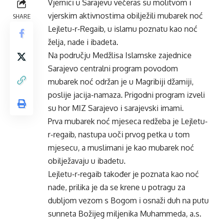
Vjernici u Sarajevu večeras su molitvom i
vjerskim aktivnostima obilježili mubarek noć
SHARE
Lejletu-r-Regaib, u islamu poznatu kao noć
želja, nade i ibadeta.
Na području Medžlisa Islamske zajednice
Sarajevo centralni program povodom
mubarek noć održan je u Magribiji džamiji,
poslije jacija-namaza. Prigodni program izveli
su hor MIZ Sarajevo i sarajevski imami.
Prva mubarek noć mjeseca redžeba je Lejletu-
r-regaib, nastupa uoči prvog petka u tom
mjesecu, a muslimani je kao mubarek noć
obilježavaju u ibadetu.
Lejletu-r-regaib također je poznata kao noć
nade, prilika je da se krene u potragu za
dubljom vezom s Bogom i osnaži duh na putu
sunneta Božijeg miljenika Muhammeda, a.s.