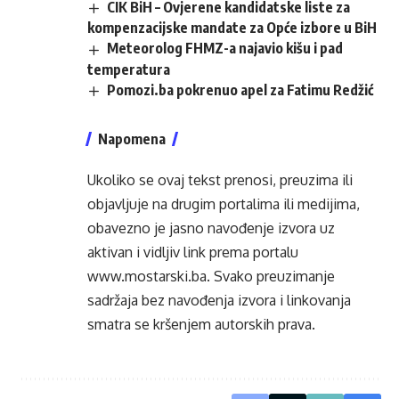
CIK BiH – Ovjerene kandidatske liste za
kompenzacijske mandate za Opće izbore u BiH
Meteorolog FHMZ-a najavio kišu i pad
temperatura
Pomozi.ba pokrenuo apel za Fatimu Redžić
Napomena
Ukoliko se ovaj tekst prenosi, preuzima ili
objavljuje na drugim portalima ili medijima,
obavezno je jasno navođenje izvora uz
aktivan i vidljiv link prema portalu
www.mostarski.ba
. Svako preuzimanje
sadržaja bez navođenja izvora i linkovanja
smatra se kršenjem autorskih prava.