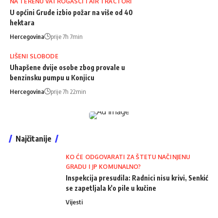
NA TERENU VATROGASCI I AIR TRACTORI
U općini Grude izbio požar na više od 40
hektara
Hercegovina
prije 7h 7min
LIŠENI SLOBODE
Uhapšene dvije osobe zbog provale u
benzinsku pumpu u Konjicu
Hercegovina
prije 7h 22min
Najčitanije
KO ĆE ODGOVARATI ZA ŠTETU NAČINJENU
GRADU I JP KOMUNALNO?
Inspekcija presudila: Radnici nisu krivi, Senkić
se zapetljala k'o pile u kučine
Vijesti