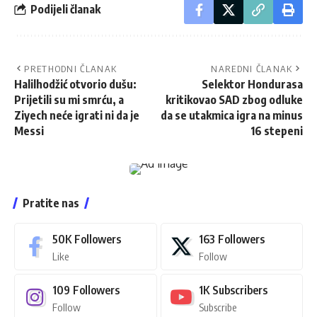
Podijeli članak
PRETHODNI ČLANAK
NAREDNI ČLANAK
Halilhodžić otvorio dušu:
Selektor Hondurasa
Prijetili su mi smrću, a
kritikovao SAD zbog odluke
Ziyech neće igrati ni da je
da se utakmica igra na minus
Messi
16 stepeni
Pratite nas
50K
Followers
163
Followers
Like
Follow
109
Followers
1K
Subscribers
Follow
Subscribe