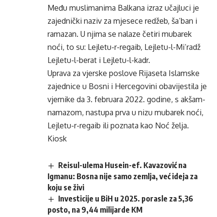
Među muslimanima Balkana izraz učajluci je
zajednički naziv za mjesece redžeb, ša’ban i
ramazan. U njima se nalaze četiri mubarek
noći, to su: Lejletu-r-regaib, Lejletu-l-Mi’radž
Lejletu-l-berat i Lejletu-l-kadr.
Uprava za vjerske poslove Rijaseta Islamske
zajednice u Bosni i Hercegovini obavijestila je
vjernike da 3. februara 2022. godine, s akšam-
namazom, nastupa prva u nizu mubarek noći,
Lejletu-r-regaib ili poznata kao Noć želja.
Kiosk
Reisul-ulema Husein-ef. Kavazović na
Igmanu: Bosna nije samo zemlja, već ideja za
koju se živi
Investicije u BiH u 2025. porasle za 5,36
posto, na 9,44 milijarde KM