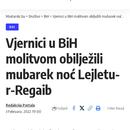
Mostarski.ba
>
Društvo
>
BiH
>
Vjernici u BiH molitvom obilježili mubarek noć Lejletu-r-Regaib
BIH
Vjernici u BiH
molitvom obilježili
mubarek noć Lejletu-
r-Regaib
Redakcija Portala
Podijeli
1 Min Read
3 Februara, 2022 19:00