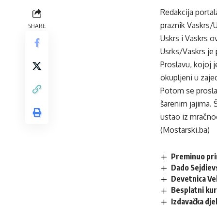
Redakcija portal
praznik Vaskrs/U
SHARE
Uskrs i Vaskrs ov
Usrks/Vaskrs je
Proslavu, kojoj 
okupljeni u zajed
Potom se proslav
šarenim jajima. Š
ustao iz mračno
(Mostarski.ba)
Preminuo pri
Dado Sejdiev
Devetnica Vel
Besplatni kur
Izdavačka dje