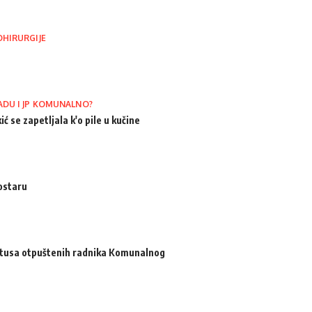
OHIRURGIJE
ADU I JP KOMUNALNO?
ić se zapetljala k'o pile u kučine
ostaru
atusa otpuštenih radnika Komunalnog