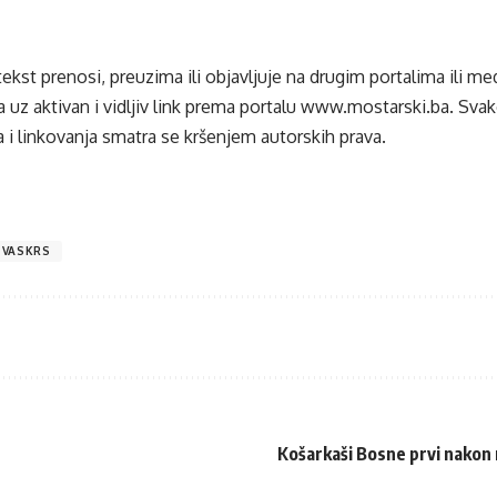
tekst prenosi, preuzima ili objavljuje na drugim portalima ili m
 uz aktivan i vidljiv link prema portalu
www.mostarski.ba
. Sva
 i linkovanja smatra se kršenjem autorskih prava.
VASKRS
Košarkaši Bosne prvi nakon r