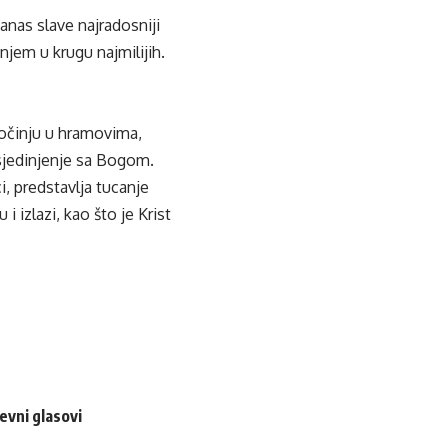
anas slave najradosniji
njem u krugu najmilijih.
 počinju u hramovima,
– sjedinjenje sa Bogom.
, predstavlja tucanje
i izlazi, kao što je Krist
evni glasovi