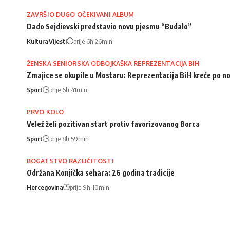
ZAVRŠIO DUGO OČEKIVANI ALBUM
Dado Sejdievski predstavio novu pjesmu “Budalo”
Kultura
Vijesti
prije 6h 26min
ŽENSKA SENIORSKA ODBOJKAŠKA REPREZENTACIJA BIH
Zmajice se okupile u Mostaru: Reprezentacija BiH kreće po n
Sport
prije 6h 41min
PRVO KOLO
Velež želi pozitivan start protiv favorizovanog Borca
Sport
prije 8h 59min
BOGATSTVO RAZLIČITOSTI
Održana Konjička sehara: 26 godina tradicije
Hercegovina
prije 9h 10min