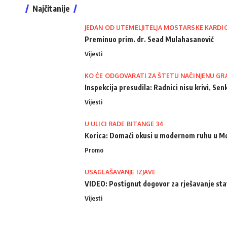
Najčitanije
JEDAN OD UTEMELJITELJA MOSTARSKE KARDI
Preminuo prim. dr. Sead Mulahasanović
Vijesti
KO ĆE ODGOVARATI ZA ŠTETU NAČINJENU GR
Inspekcija presudila: Radnici nisu krivi, Senk
Vijesti
U ULICI RADE BITANGE 34
Korica: Domaći okusi u modernom ruhu u M
Promo
USAGLAŠAVANJE IZJAVE
VIDEO: Postignut dogovor za rješavanje st
Vijesti