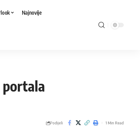
look
Najnovije
a portala
Podijeli
1 Min Read