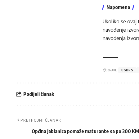
Napomena
Ukoliko se ovaj 
navođenje izvora
navođenja izvora
OZNAKE:
USKRS
Podijeli članak
PRETHODNI ČLANAK
Općina Jablanica pomaže maturante sa po 300 KM