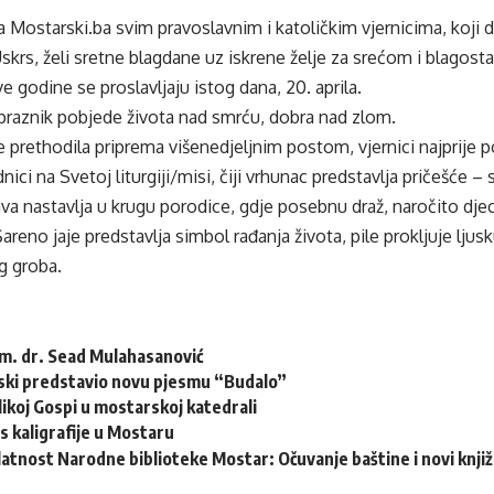
a Mostarski.ba svim pravoslavnim i katoličkim vjernicima, koji d
skrs, želi sretne blagdane uz iskrene želje za srećom i blagosta
e godine se proslavljaju istog dana, 20. aprila.
 praznik pobjede života nad smrću, dobra nad zlom.
je prethodila priprema višenedjeljnim postom, vjernici najprije
nici na Svetoj liturgiji/misi, čiji vrhunac predstavlja pričešće 
a nastavlja u krugu porodice, gdje posebnu draž, naročito djeci
areno jaje predstavlja simbol rađanja života, pile prokljuje ljusku 
g groba.
m. dr. Sead Mulahasanović
ski predstavio novu pjesmu “Budalo”
ikoj Gospi u mostarskoj katedrali
s kaligrafije u Mostaru
latnost Narodne biblioteke Mostar: Očuvanje baštine i novi knjiž