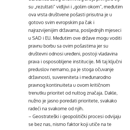
su „rezultati“ vidljivi i „golim okom“, međutim
ova vrsta društvene pošasti prisutna je u
gotovo svim evropskim pa čak i
najrazvijenijim državama, posljednjih mjeseci
u SAD i EU. Međutim ove države mogu voditi
pravnu borbu sa ovim pošastima jer su
društevni odnosi uređeni, postoji vladavina
prava i osposobljene institucije. Mi taj ključni
preduslov nemamo, pa je stoga očuvanje
državnosti, suvereniteta i međunarodno
pravnog kontinuiteta u ovom kritičnom
trenutku prioritet od nultog značaja. Dakle,
nužno je jasno poredati prioritete, svakako
radeći na svakome od njih.
– Geostrateški i geopolitički procesi odvijaju
se bez nas, nismo faktor koji utiče na te