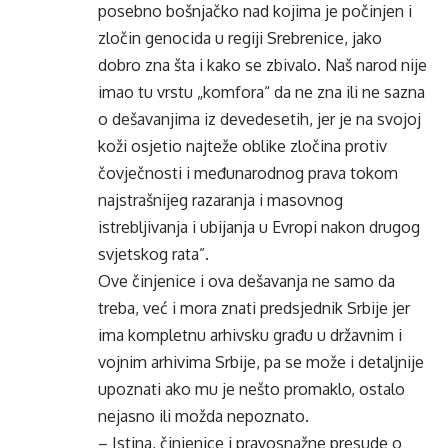
posebno bošnjačko nad kojima je počinjen i
zločin genocida u regiji Srebrenice, jako
dobro zna šta i kako se zbivalo. Naš narod nije
imao tu vrstu „komfora“ da ne zna ili ne sazna
o dešavanjima iz devedesetih, jer je na svojoj
koži osjetio najteže oblike zločina protiv
čovječnosti i međunarodnog prava tokom
najstrašnijeg razaranja i masovnog
istrebljivanja i ubijanja u Evropi nakon drugog
svjetskog rata”.
Ove činjenice i ova dešavanja ne samo da
treba, već i mora znati predsjednik Srbije jer
ima kompletnu arhivsku građu u državnim i
vojnim arhivima Srbije, pa se može i detaljnije
upoznati ako mu je nešto promaklo, ostalo
nejasno ili možda nepoznato.
– Istina, činjenice i pravosnažne presude o