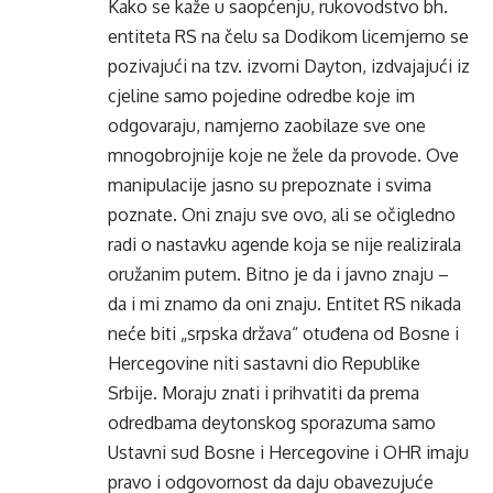
Kako se kaže u saopćenju, rukovodstvo bh.
entiteta RS na čelu sa Dodikom licemjerno se
pozivajući na tzv. izvorni Dayton, izdvajajući iz
cjeline samo pojedine odredbe koje im
odgovaraju, namjerno zaobilaze sve one
mnogobrojnije koje ne žele da provode. Ove
manipulacije jasno su prepoznate i svima
poznate. Oni znaju sve ovo, ali se očigledno
radi o nastavku agende koja se nije realizirala
oružanim putem. Bitno je da i javno znaju –
da i mi znamo da oni znaju. Entitet RS nikada
neće biti „srpska država“ otuđena od Bosne i
Hercegovine niti sastavni dio Republike
Srbije. Moraju znati i prihvatiti da prema
odredbama deytonskog sporazuma samo
Ustavni sud Bosne i Hercegovine i OHR imaju
pravo i odgovornost da daju obavezujuće