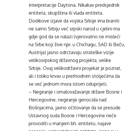
interpretacije Daytona. Nikakav predsjednik
entiteta, skupština ili vlada entiteta.
Dodikove izjave da vojska Srbije ima braniti
ne samo Srbiju već srpski narod u cjelini ma
gdje god da se nalazi (vjerovatno ne misleći
na Srbe koji žive npr. u Chichagu, SAD ili Beču,
Austrija) jasno odrctavaju strateške vizije
velikosrpskog državnog projekta, velike
Srbije. Ovaj velikodržavni projekat je poznat,
ali i toliko krvav u prethodnim stoljećima da
se već jednom mora istom oduprijeti.
– Negiranje i omalovažavanje države Bosne i
Hercegovine, negiranje genocida nad
Bošnjacima, javno očitovanje da se presude
Ustavnog suda Bosne i Hercegovine neće
provoditi u manjem bh. entitetu, najave