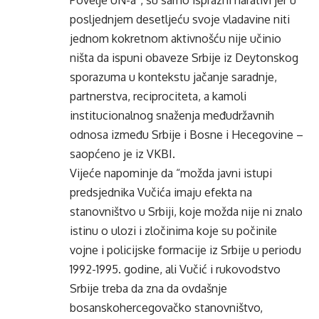
Povelje UN-a“, su samo isprazni narativi jer u
posljednjem desetljeću svoje vladavine niti
jednom kokretnom aktivnošću nije učinio
ništa da ispuni obaveze Srbije iz Deytonskog
sporazuma u kontekstu jačanje saradnje,
partnerstva, reciprociteta, a kamoli
institucionalnog snaženja međudržavnih
odnosa između Srbije i Bosne i Hecegovine –
saopćeno je iz VKBI.
Vijeće napominje da “možda javni istupi
predsjednika Vučića imaju efekta na
stanovništvo u Srbiji, koje možda nije ni znalo
istinu o ulozi i zločinima koje su počinile
vojne i policijske formacije iz Srbije u periodu
1992-1995. godine, ali Vučić i rukovodstvo
Srbije treba da zna da ovdašnje
bosanskohercegovačko stanovništvo,