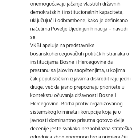
onemogućavaju jačanje vlastitih državnih
demokratskih i institucionalnih kapaciteta,
uključujući i odbrambene, kako je definisano
načelima Povelje Ujedinjenih nacija – navodi
se.
VKBI apeluje na predstavnike
bosanskohercegovačkih političkih stranaka u
institucijama Bosne i Hercegovine da
prestanu sa jalovim saopštenjima, u kojima
čak populističkim izjavama diskreditiraju jedni
druge, već da jasno prepoznaju prioritete u
kontekstu očuvanja državnosti Bosne i
Hercegovine. Borba protiv organizovanog
sistemskog kriminala i korupcije koja je u
javnosti dominantno prisutna gotovo dvije
decenije jeste svakako nezaobilazna strateška
odrednica zbog enormnog broja primjera čiji