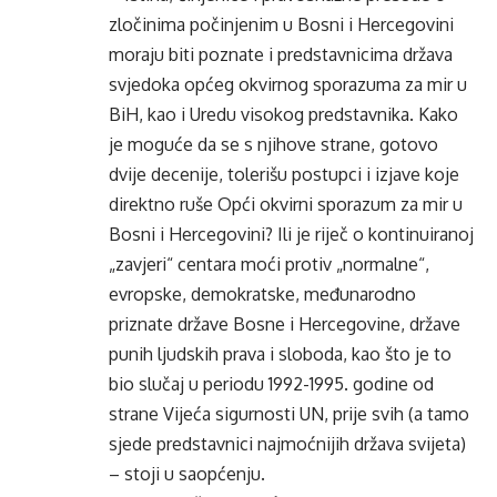
zločinima počinjenim u Bosni i Hercegovini
moraju biti poznate i predstavnicima država
svjedoka općeg okvirnog sporazuma za mir u
BiH, kao i Uredu visokog predstavnika. Kako
je moguće da se s njihove strane, gotovo
dvije decenije, tolerišu postupci i izjave koje
direktno ruše Opći okvirni sporazum za mir u
Bosni i Hercegovini? Ili je riječ o kontinuiranoj
„zavjeri“ centara moći protiv „normalne“,
evropske, demokratske, međunarodno
priznate države Bosne i Hercegovine, države
punih ljudskih prava i sloboda, kao što je to
bio slučaj u periodu 1992-1995. godine od
strane Vijeća sigurnosti UN, prije svih (a tamo
sjede predstavnici najmoćnijih država svijeta)
– stoji u saopćenju.