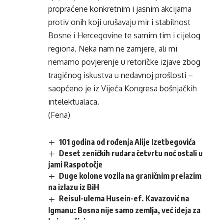
propraćene konkretnim i jasnim akcijama
protiv onih koji urušavaju mir i stabilnost
Bosne i Hercegovine te samim tim i cijelog
regiona. Neka nam ne zamjere, ali mi
nemamo povjerenje u retoričke izjave zbog
tragičnog iskustva u nedavnoj prošlosti –
saopćeno je iz Vijeća Kongresa bošnjačkih
intelektualaca.
(Fena)
101 godina od rođenja Alije Izetbegovića
Deset zeničkih rudara četvrtu noć ostali u
jami Raspotočje
Duge kolone vozila na graničnim prelazim
na izlazu iz BiH
Reisul-ulema Husein-ef. Kavazović na
Igmanu: Bosna nije samo zemlja, već ideja za