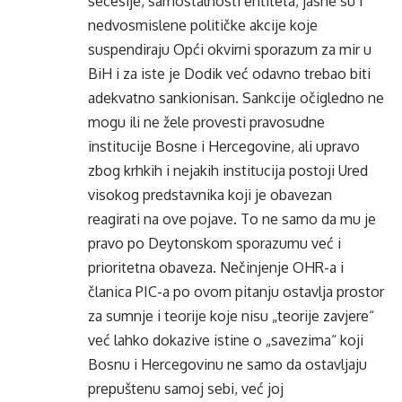
secesije, samostalnosti entiteta, jasne su i
nedvosmislene političke akcije koje
suspendiraju Opći okvirni sporazum za mir u
BiH i za iste je Dodik već odavno trebao biti
adekvatno sankionisan. Sankcije očigledno ne
mogu ili ne žele provesti pravosudne
institucije Bosne i Hercegovine, ali upravo
zbog krhkih i nejakih institucija postoji Ured
visokog predstavnika koji je obavezan
reagirati na ove pojave. To ne samo da mu je
pravo po Deytonskom sporazumu već i
prioritetna obaveza. Nečinjenje OHR-a i
članica PIC-a po ovom pitanju ostavlja prostor
za sumnje i teorije koje nisu „teorije zavjere“
već lahko dokazive istine o „savezima“ koji
Bosnu i Hercegovinu ne samo da ostavljaju
prepuštenu samoj sebi, već joj