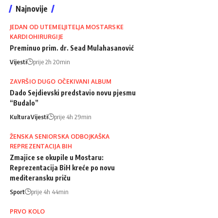
Najnovije
JEDAN OD UTEMELJITELJA MOSTARSKE
KARDIOHIRURGIJE
Preminuo prim. dr. Sead Mulahasanović
Vijesti
prije 2h 20min
ZAVRŠIO DUGO OČEKIVANI ALBUM
Dado Sejdievski predstavio novu pjesmu
“Budalo”
Kultura
Vijesti
prije 4h 29min
ŽENSKA SENIORSKA ODBOJKAŠKA
REPREZENTACIJA BIH
Zmajice se okupile u Mostaru:
Reprezentacija BiH kreće po novu
mediteransku priču
Sport
prije 4h 44min
PRVO KOLO