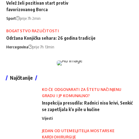
Velež želi pozitivan start protiv
favorizovanog Borca
Sport
prije 7h 2min
BOGATSTVO RAZLIČITOSTI
Održana Konjička sehara: 26 godina tradicije
Hercegovina
prije 7h 13min
Najčitanije
KO ĆE ODGOVARATI ZA ŠTETU NAČINJENU
GRADU I JP KOMUNALNO?
Inspekcija presudila: Radnici nisu krivi, Senkić
se zapetljala k'o pile u kučine
Vijesti
JEDAN OD UTEMELJITELJA MOSTARSKE
KARDIOHIRURGIJE