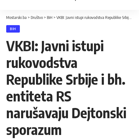
Mostarski.ba
>
Društvo
>
BiH
>
VKBI: Javni istupi rukovodstva Republike Srbije i bh. entiteta RS narušavaju Dejtonski sporazum
BIH
VKBI: Javni istupi
rukovodstva
Republike Srbije i bh.
entiteta RS
narušavaju Dejtonski
sporazum