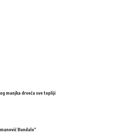
og manjka drveća sve topliji
ermanović Bundalo“