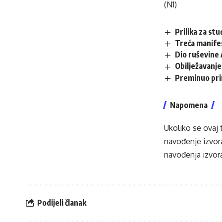
(N1)
Prilika za st
Treća manifes
Dio ruševine 
Obilježavanje 
Preminuo pri
Napomena
Ukoliko se ovaj 
navođenje izvora
navođenja izvora
Podijeli članak