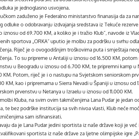
odluka je jednoglasno usvojena.
jučkom zaduženo je Federalno ministarstvo finanasija da za na
og odluke o odobravanju izdvajanja sredstava iz Tekuće rezerve
o iznosu od 69.700 KM, a koliko je i tražio Klub”, navode iz Vl
enih sportova „ORKA“ uputio je molbu za podršku u svrhu odla
ičenja. Riječ je o ovogodišnjim troškovima puta i smještaja ne
ičenja. To su pripreme u Antaliji u iznosu od 16.500 KM, poto
nstvu u Beogradu u iznosu od 6.700 KM, te pripremni kamp u N
0 KM. Potom, riječ je i o nastupu na Svjetskom seniorskom pr
0 KM, kao i pripremama u Sierra Nevadi u Španiji u iznosu od 
rskom prvenstvu u Netanya u Izraelu u iznosu od 11.000 KM.
 molbi Kluba, na svim ovim takmičenjima Lana Pudar je jedan od
čja, te bez podrške institucija sa svih nivoa vlasti, Klub neće m
mičenjima sam isfinansirati.
aju da je Lana Pudar jedini sportista iz naše države koji je ve
kvalifikovani sportista iz naše države za ljetne olimpijske igre „