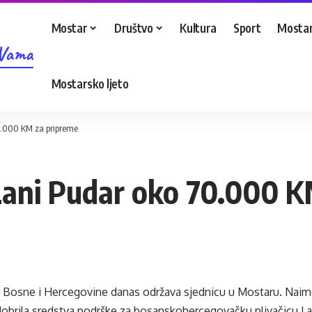
Mostar
Društvo
Kultura
Sport
Mostar
 Vama
Mostarsko ljeto
70.000 KM za pripreme
Lani Pudar oko 70.000 K
e Bosne i Hercegovine danas održava sjednicu u Mostaru. Naim
dobrila sredstva podrške za bosanskohercegovačku plivačicu La