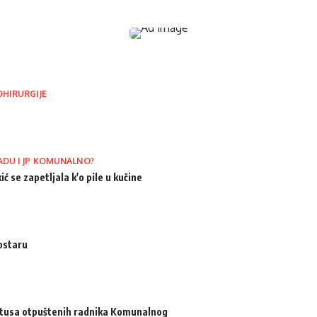
OHIRURGIJE
ADU I JP KOMUNALNO?
ić se zapetljala k'o pile u kučine
ostaru
atusa otpuštenih radnika Komunalnog