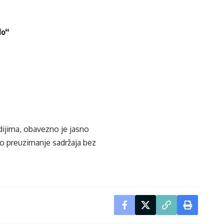
lo“
edijima, obavezno je jasno
ko preuzimanje sadržaja bez