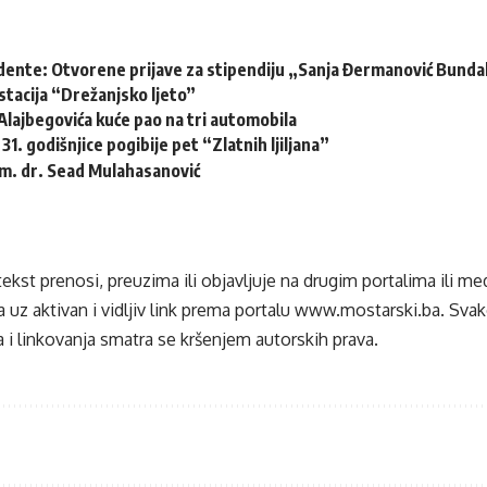
udente: Otvorene prijave za stipendiju „Sanja Đermanović Bunda
tacija “Drežanjsko ljeto”
Alajbegovića kuće pao na tri automobila
31. godišnjice pogibije pet “Zlatnih ljiljana”
m. dr. Sead Mulahasanović
tekst prenosi, preuzima ili objavljuje na drugim portalima ili m
 uz aktivan i vidljiv link prema portalu
www.mostarski.ba
. Sva
 i linkovanja smatra se kršenjem autorskih prava.