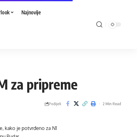
look
Najnovije
M za pripreme
Podijeli
2 Min Read
e, kako je potvrđeno za
N1
nu Pudar.