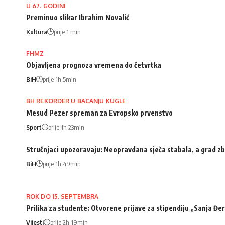
U 67. GODINI
Preminuo slikar Ibrahim Novalić
Kultura
prije 1 min
FHMZ
Objavljena prognoza vremena do četvrtka
BiH
prije 1h 5min
BH REKORDER U BACANJU KUGLE
Mesud Pezer spreman za Evropsko prvenstvo
Sport
prije 1h 23min
Stručnjaci upozoravaju: Neopravdana sječa stabala, a grad zb
BiH
prije 1h 49min
ROK DO 15. SEPTEMBRA
Prilika za studente: Otvorene prijave za stipendiju „Sanja Đ
Vijesti
prije 2h 19min