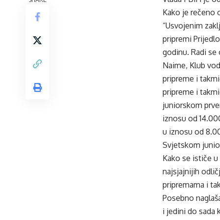
Kako je rečeno 
“Usvojenim zakl
pripremi Prijedl
godinu. Radi se 
Naime, Klub vod
pripreme i takm
pripreme i takm
juniorskom prve
iznosu od 14.00
u iznosu od 8.00
Svjetskom junio
Kako se ističe u
najsjajnijih odli
pripremama i tak
Posebno naglašav
i jedini do sada 