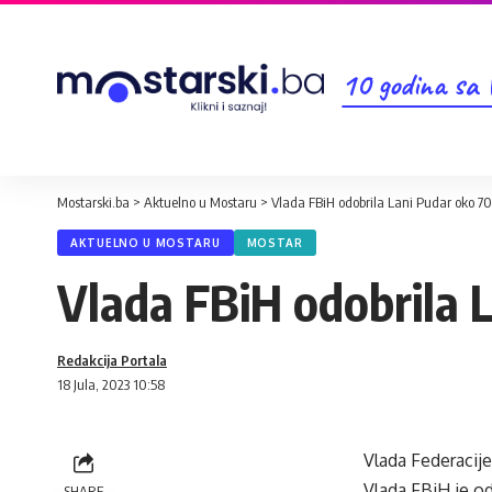
10 godina sa
Mostarski.ba
>
Aktuelno u Mostaru
>
Vlada FBiH odobrila Lani Pudar oko 
AKTUELNO U MOSTARU
MOSTAR
Vlada FBiH odobrila 
Redakcija Portala
18 Jula, 2023 10:58
Vlada Federacij
Vlada FBiH je o
SHARE