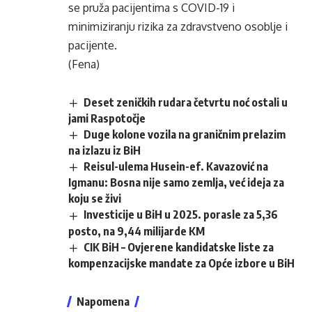
se pruža pacijentima s COVID-19 i
minimiziranju rizika za zdravstveno osoblje i
pacijente.
(Fena)
Deset zeničkih rudara četvrtu noć ostali u
jami Raspotočje
Duge kolone vozila na graničnim prelazim
na izlazu iz BiH
Reisul-ulema Husein-ef. Kavazović na
Igmanu: Bosna nije samo zemlja, već ideja za
koju se živi
Investicije u BiH u 2025. porasle za 5,36
posto, na 9,44 milijarde KM
CIK BiH – Ovjerene kandidatske liste za
kompenzacijske mandate za Opće izbore u BiH
Napomena