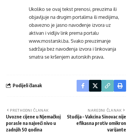
Ukoliko se ovaj tekst prenosi, preuzima ili
objavljuje na drugim portalima ili medijima,
obavezno je jasno navođenje izvora uz
aktivan i vidljiv link prema portalu
www.mostarski.ba
. Svako preuzimanje
sadržaja bez navođenja izvora i linkovanja
smatra se kršenjem autorskih prava.
Podijeli članak
PRETHODNI ČLANAK
NAREDNI ČLANAK
Uvozne cijene u Njemačkoj
Studija – Vakcina Sinovac nije
porasle na najveći nivo u
efikasna protiv omikron
zadnjih 50 godina
varijante