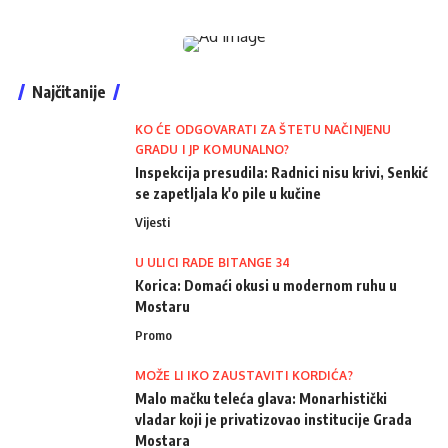
Najčitanije
KO ĆE ODGOVARATI ZA ŠTETU NAČINJENU
GRADU I JP KOMUNALNO?
Inspekcija presudila: Radnici nisu krivi, Senkić
se zapetljala k'o pile u kučine
Vijesti
U ULICI RADE BITANGE 34
Korica: Domaći okusi u modernom ruhu u
Mostaru
Promo
MOŽE LI IKO ZAUSTAVITI KORDIĆA?
Malo mačku teleća glava: Monarhistički
vladar koji je privatizovao institucije Grada
Mostara