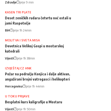
Zdravlje
prije 9 min
KASEN TRI PLATE
Deset zeničkih rudara četvrtu noć ostali u
jami Raspotočje
BiH
prije 1h 24min
MOLITVA I SVETA MISA
Devetnica Velikoj Gospi u mostarskoj
katedrali
Vijesti
prije 1h 38min
IZVJEŠTAJ CZ HNK
Požar na području Konjica i dalje aktivan,
angažirani brojni vatrogasci i helikopteri
Hercegovina
prije 1h 44min
U TOKU PRIJAVE
Besplatni kurs kaligrafije u Mostaru
Vijesti
prije 1h 50min