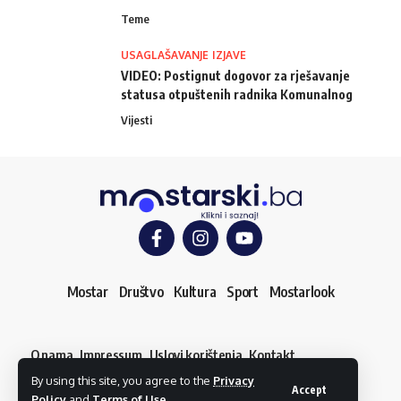
Teme
USAGLAŠAVANJE IZJAVE
VIDEO: Postignut dogovor za rješavanje
statusa otpuštenih radnika Komunalnog
Vijesti
Mostar
Društvo
Kultura
Sport
Mostarlook
O nama
Impressum
Uslovi korištenja
Kontakt
Dojavi vijest
By using this site, you agree to the
Privacy
© mostarski.ba. Sva prava pridržana
Accept
Policy
and
Terms of Use
.