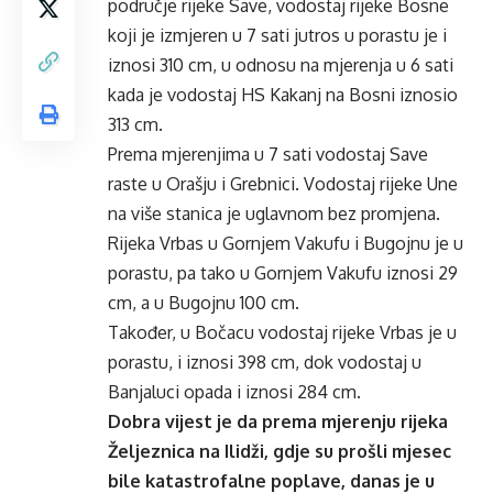
područje rijeke Save, vodostaj rijeke Bosne
koji je izmjeren u 7 sati jutros u porastu je i
iznosi 310 cm, u odnosu na mjerenja u 6 sati
kada je vodostaj HS Kakanj na Bosni iznosio
313 cm.
Prema mjerenjima u 7 sati vodostaj Save
raste u Orašju i Grebnici. Vodostaj rijeke Une
na više stanica je uglavnom bez promjena.
Rijeka Vrbas u Gornjem Vakufu i Bugojnu je u
porastu, pa tako u Gornjem Vakufu iznosi 29
cm, a u Bugojnu 100 cm.
Također, u Bočacu vodostaj rijeke Vrbas je u
porastu, i iznosi 398 cm, dok vodostaj u
Banjaluci opada i iznosi 284 cm.
Dobra vijest je da prema mjerenju rijeka
Željeznica na Ilidži, gdje su prošli mjesec
bile katastrofalne poplave, danas je u