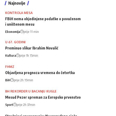
Najnovije
KONTROLA MESA
FBiH nema objedinjene podatke o povučenom
i uništenom mesu
Ekonomija
prije 11 min
U 67. GODINI
Preminuo slikar Ibrahim Novalić
Kultura
prije 1h 15min
FHMZ
Objavljena prognoza vremena do četvrtka
BiH
prije 2h 19min
BH REKORDER U BACANJU KUGLE
Mesud Pezer spreman za Evropsko prvenstvo
Sport
prije 2h 37min