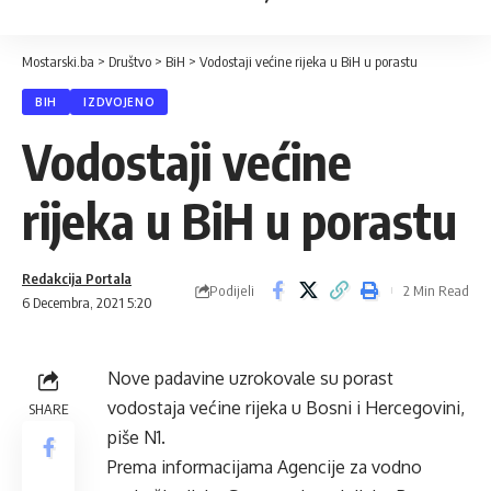
Mostarski.ba
>
Društvo
>
BiH
>
Vodostaji većine rijeka u BiH u porastu
BIH
IZDVOJENO
Vodostaji većine
rijeka u BiH u porastu
Redakcija Portala
Podijeli
2 Min Read
6 Decembra, 2021 5:20
Nove padavine uzrokovale su porast
vodostaja većine rijeka u Bosni i Hercegovini,
SHARE
piše N1.
Prema informacijama Agencije za vodno