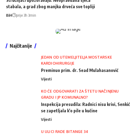
Stručnjaci upozoravaju: Neopravdana sječa
stabala, a grad zbog manjka drveća sve topliji
BiH
prije 3h 3min
Najčitanije
JEDAN OD UTEMELJITELJA MOSTARSKE
KARDIOHIRURGIJE
Preminuo prim. dr. Sead Mulahasanović
Vijesti
KO ĆE ODGOVARATI ZA ŠTETU NAČINJENU
GRADU I JP KOMUNALNO?
Inspekcija presudila: Radnici nisu krivi, Senkić
se zapetljala k'o pile u kučine
Vijesti
U ULICI RADE BITANGE 34