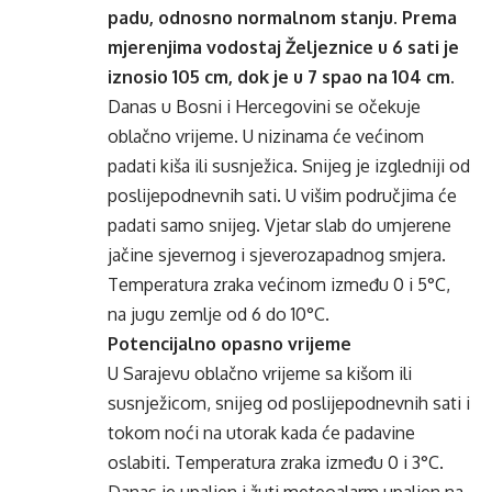
padu, odnosno normalnom stanju. Prema
mjerenjima vodostaj Željeznice u 6 sati je
iznosio 105 cm, dok je u 7 spao na 104 cm.
Danas u Bosni i Hercegovini se očekuje
oblačno vrijeme. U nizinama će većinom
padati kiša ili susnježica. Snijeg je izgledniji od
poslijepodnevnih sati. U višim područjima će
padati samo snijeg. Vjetar slab do umjerene
jačine sjevernog i sjeverozapadnog smjera.
Temperatura zraka većinom između 0 i 5°C,
na jugu zemlje od 6 do 10°C.
Potencijalno opasno vrijeme
U Sarajevu oblačno vrijeme sa kišom ili
susnježicom, snijeg od poslijepodnevnih sati i
tokom noći na utorak kada će padavine
oslabiti. Temperatura zraka između 0 i 3°C.