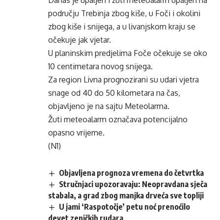
Danas je upaljen i žuti meteoalarm upaljen na
području Trebinja zbog kiše, u Foči i okolini
zbog kiše i snijega, a u livanjskom kraju se
očekuje jak vjetar.
U planinskim predjelima Foče očekuje se oko
10 centimetara novog snijega.
Za region Livna prognozirani su udari vjetra
snage od 40 do 50 kilometara na čas,
objavljeno je na sajtu Meteolarma.
Žuti meteoalarm označava potencijalno
opasno vrijeme.
(N1)
Objavljena prognoza vremena do četvrtka
Stručnjaci upozoravaju: Neopravdana sječa
stabala, a grad zbog manjka drveća sve topliji
U jami ‘Raspotočje’ petu noć prenoćilo
devet zeničkih rudara