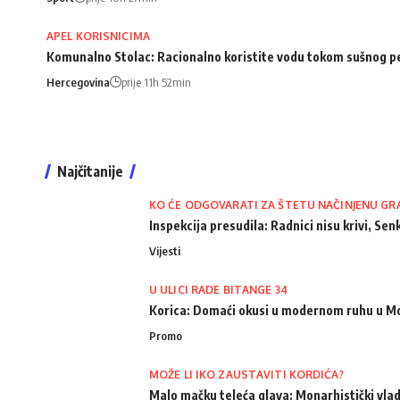
APEL KORISNICIMA
Komunalno Stolac: Racionalno koristite vodu tokom sušnog p
Hercegovina
prije 11h 52min
Najčitanije
KO ĆE ODGOVARATI ZA ŠTETU NAČINJENU GR
Inspekcija presudila: Radnici nisu krivi, Senk
Vijesti
U ULICI RADE BITANGE 34
Korica: Domaći okusi u modernom ruhu u M
Promo
MOŽE LI IKO ZAUSTAVITI KORDIĆA?
Malo mačku teleća glava: Monarhistički vlad