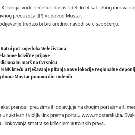
Kolonija, vode neće biti danas od 8 do 14 sati, zbog radova n
Javnog preduzeća (JP) Vodovod Mostar.
ijevanje trebalo bi biti uredno, navodi se u saopćenju.
: Ratni put svjedoka Veležistana
ela nove krivične prijave
adicionalni marš na Čvrsnicu
 HNK kreću u rješavanje pitanja nove lokacije regionalne deponi
eg doma Mostar ponovo dio rođenih
tekst prenosi, preuzima ili objavljuje na drugim portalima ili m
 uz aktivan i vidljiv link prema portalu
www.mostarski.ba
. Sva
 i linkovanja smatra se kršenjem autorskih prava.