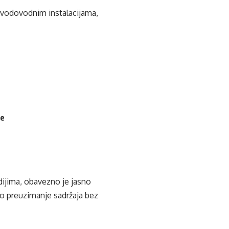
a vodovodnim instalacijama,
je
edijima, obavezno je jasno
ko preuzimanje sadržaja bez