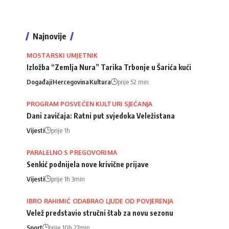
Najnovije
MOSTARSKI UMJETNIK
Izložba “Zemlja Nura” Tarika Trbonje u Šarića kući
Događaji
Hercegovina
Kultura
prije 52 min
PROGRAM POSVEĆEN KULTURI SJEĆANJA
Dani zavičaja: Ratni put svjedoka Veležistana
Vijesti
prije 1h
PARALELNO S PREGOVORIMA
Senkić podnijela nove krivične prijave
Vijesti
prije 1h 3min
IBRO RAHIMIĆ ODABRAO LJUDE OD POVJERENJA
Velež predstavio stručni štab za novu sezonu
Sport
prije 10h 27min