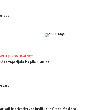
erioda
ADU I JP KOMUNALNO?
ić se zapetljala k'o pile u kučine
ostaru
ar koji je privatizovao institucije Grada Mostara