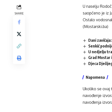
U naselju Rodoč-
saopćeno je iz 
SHARE
Ostalo vodosnabd
(Mostarski.ba)
Dani zavičaja
Senkić podnij
U nedjelju tr
Grad Mostar i
Djeca Dječij
Napomena
Ukoliko se ovaj 
navođenje izvora
navođenja izvora