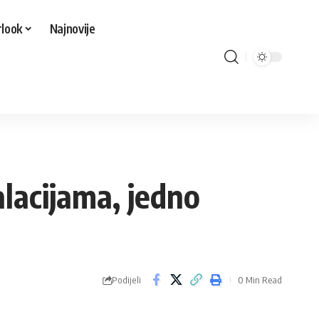
look
Najnovije
lacijama, jedno
Podijeli
0 Min Read