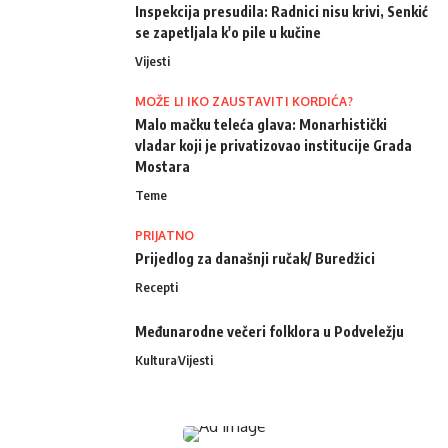
Inspekcija presudila: Radnici nisu krivi, Senkić
se zapetljala k'o pile u kučine
Vijesti
MOŽE LI IKO ZAUSTAVITI KORDIĆA?
Malo mačku teleća glava: Monarhistički
vladar koji je privatizovao institucije Grada
Mostara
Teme
PRIJATNO
Prijedlog za današnji ručak/ Buredžici
Recepti
Međunarodne večeri folklora u Podveležju
Kultura
Vijesti