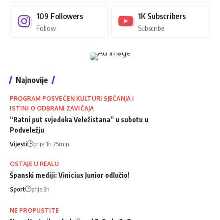
109
Followers
1K
Subscribers
Follow
Subscribe
Najnovije
PROGRAM POSVEĆEN KULTURI SJEĆANJA I
ISTINI O ODBRANI ZAVIČAJA
“Ratni put svjedoka Veležistana” u subotu u
Podveležju
Vijesti
prije 1h 25min
OSTAJE U REALU
Španski mediji: Vinicius Junior odlučio!
Sport
prije 3h
NE PROPUSTITE