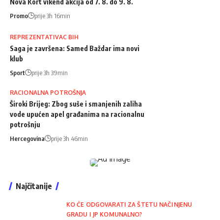
Nova Kort vikend akcija od 7. 8. do 9. 8.
Promo
prije 3h 16min
REPREZENTATIVAC BIH
Saga je završena: Samed Baždar ima novi
klub
Sport
prije 3h 39min
RACIONALNA POTROŠNJA
Široki Brijeg: Zbog suše i smanjenih zaliha
vode upućen apel građanima na racionalnu
potrošnju
Hercegovina
prije 3h 46min
Najčitanije
KO ĆE ODGOVARATI ZA ŠTETU NAČINJENU
GRADU I JP KOMUNALNO?