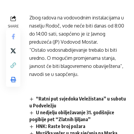
Zbog radova na vodovodnim instalacijama u
naselju Rodoč, vode neće biti danas od 8:00
SHARE
do 14:00 sati, saopćeno je iz Javnog
preduzeća (JP) Vodovod Mostar.
“Ostalo vodosnabdijevanje trebalo bi biti
uredno. O mogućim promjenama stanja,
javnost će biti blagovremeno obaviještena”,
navodi se u saopćenju.
“Ratni put svjedoka Veležistana” u subotu
u Podveležju
U nedjelju obilježavanje 31. godišnjice
pogibije pet “Zlatnih ljiljana”
HNK: Raste broj požara
Muzička večer u znak sjećanja na Marka