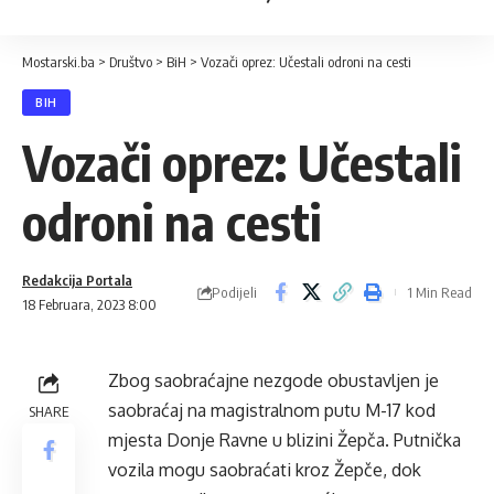
Mostarski.ba
>
Društvo
>
BiH
>
Vozači oprez: Učestali odroni na cesti
BIH
Vozači oprez: Učestali
odroni na cesti
Redakcija Portala
Podijeli
1 Min Read
18 Februara, 2023 8:00
Zbog saobraćajne nezgode obustavljen je
saobraćaj na magistralnom putu M-17 kod
SHARE
mjesta Donje Ravne u blizini Žepča. Putnička
vozila mogu saobraćati kroz Žepče, dok