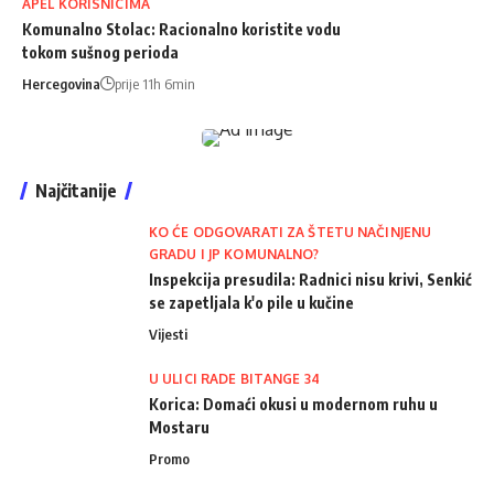
APEL KORISNICIMA
Komunalno Stolac: Racionalno koristite vodu
tokom sušnog perioda
Hercegovina
prije 11h 6min
Najčitanije
KO ĆE ODGOVARATI ZA ŠTETU NAČINJENU
GRADU I JP KOMUNALNO?
Inspekcija presudila: Radnici nisu krivi, Senkić
se zapetljala k'o pile u kučine
Vijesti
U ULICI RADE BITANGE 34
Korica: Domaći okusi u modernom ruhu u
Mostaru
Promo