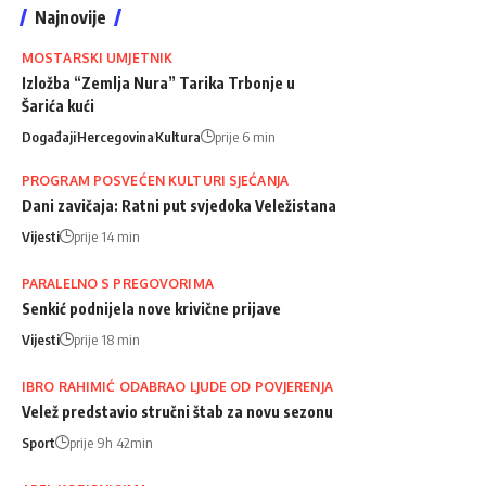
Najnovije
MOSTARSKI UMJETNIK
Izložba “Zemlja Nura” Tarika Trbonje u
Šarića kući
Događaji
Hercegovina
Kultura
prije 6 min
PROGRAM POSVEĆEN KULTURI SJEĆANJA
Dani zavičaja: Ratni put svjedoka Veležistana
Vijesti
prije 14 min
PARALELNO S PREGOVORIMA
Senkić podnijela nove krivične prijave
Vijesti
prije 18 min
IBRO RAHIMIĆ ODABRAO LJUDE OD POVJERENJA
Velež predstavio stručni štab za novu sezonu
Sport
prije 9h 42min