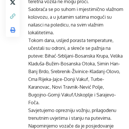
teretna vozila ne mogu proći.
Saobraća se po suhom i mjestimično vlažnom
kolovozu, a u jutarnim satima mogući su
nailasci na poledicu, na svim vlažnim
lokalitetima.
Tokom dana, usljed porasta temperature,
učestali su odroni, a skreće se pažnja na
puteve: Bihać-Srbljani-Bosanska Krupa, Velika
Kladuša-Bužim-Bosanska Otoka, Simin Han-
Banj Brdo, Srebrenik-Živinice-Kladanj-Olovo,
Crna Rijeka-Jajce-Donji Vakuf, Turbe-
Karanovac, Novi Travnik-Nević Polje,
Bugojno-Gornji Vakuf/Uskoplje i Sarajevo-
Foča.
Savjetujemo oprezniju vožnju, prilagođenu
trenutnim uvjetima i stanju na putevima.
Napominjemo vozače da je posjedovanje