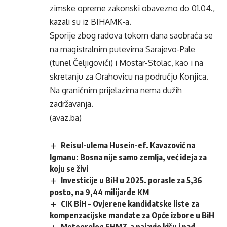
zimske opreme zakonski obavezno do 01.04.,
kazali su iz BIHAMK-a.
Sporije zbog radova tokom dana saobraća se
na magistralnim putevima Sarajevo-Pale
(tunel Čeljigovići) i Mostar-Stolac, kao i na
skretanju za Orahovicu na području Konjica.
Na graničnim prijelazima nema dužih
zadržavanja.
(avaz.ba)
Reisul-ulema Husein-ef. Kavazović na
Igmanu: Bosna nije samo zemlja, već ideja za
koju se živi
Investicije u BiH u 2025. porasle za 5,36
posto, na 9,44 milijarde KM
CIK BiH – Ovjerene kandidatske liste za
kompenzacijske mandate za Opće izbore u BiH