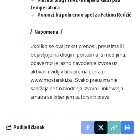
Meteorolog FHMZ-a najavio kišu i pad
temperatura
Pomozi.ba pokrenuo apel za Fatimu Redžić
Napomena
Ukoliko se ovaj tekst prenosi, preuzima ili
objavljuje na drugim portalima ili medijima,
obavezno je jasno navođenje izvora uz
aktivan i vidljiv link prema portalu
www.mostarski.ba
. Svako preuzimanje
sadržaja bez navođenja izvora i linkovanja
smatra se kršenjem autorskih prava.
Podijeli članak