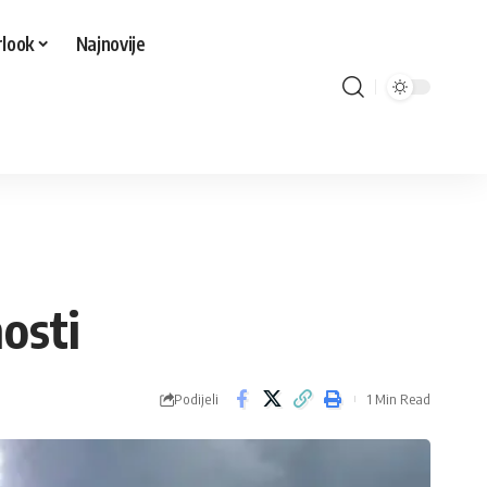
look
Najnovije
osti
Podijeli
1 Min Read