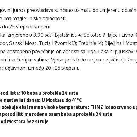
govini jutros preovladava sunčano uz malu do umjerenu oblačno
e ima magle i niske oblačnosti.
 do 25 stepeni stepeni.
 izmjerene u 8.00 sati: Bjelašnica 4; Sokolac 7; Jajce i Livno 10
dor, Sanski Most, Tuzla i Zvornik 13; Trebinje 14; Bijeljina i Most
a postepeno povećanje oblačnosti sa juga. Lokalni pljuskovi
im i večernjim satima. Vjetar je slab do umjerene jačine južno
ka uglavnom između 20 i 26 stepeni.
odilišta: 10 beba u protekla 24 sata
se nastavlja i danas: U Mostaru do 41°C
 očekuje ekstremno visoke temperature: FHMZ izdao crveno u
 porodilištima rođeno osam beba u protekla 24 sata
 od Mostara bez struje