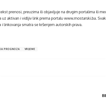
tekst prenosi, preuzima ili objavljuje na drugim portalima ili m
 uz aktivan i vidljiv link prema portalu
www.mostarski.ba
. Sva
 i linkovanja smatra se kršenjem autorskih prava.
KA PROGNOZA
VRIJEME
BI