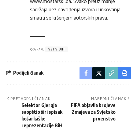
www.mostarski.ba
. Svako preuzimanje
sadržaja bez navođenja izvora i linkovanja
smatra se kršenjem autorskih prava.
OZNAKE:
VSTV BIH
Podijeli članak
PRETHODNI ČLANAK
NAREDNI ČLANAK
Selektor Gjergja
FIFA objavila brojeve
saopštio širi spisak
Zmajeva za Svjetsko
košarkaške
prvenstvo
reprezentacije BiH