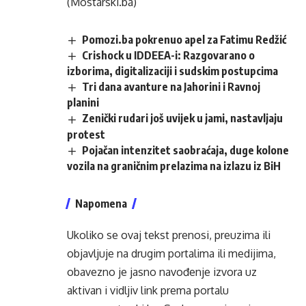
(Mostarski.ba)
Pomozi.ba pokrenuo apel za Fatimu Redžić
Crishock u IDDEEA-i: Razgovarano o
izborima, digitalizaciji i sudskim postupcima
Tri dana avanture na Jahorini i Ravnoj
planini
Zenički rudari još uvijek u jami, nastavljaju
protest
Pojačan intenzitet saobraćaja, duge kolone
vozila na graničnim prelazima na izlazu iz BiH
Napomena
Ukoliko se ovaj tekst prenosi, preuzima ili
objavljuje na drugim portalima ili medijima,
obavezno je jasno navođenje izvora uz
aktivan i vidljiv link prema portalu