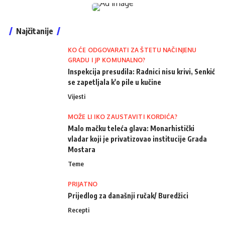
Najčitanije
KO ĆE ODGOVARATI ZA ŠTETU NAČINJENU
GRADU I JP KOMUNALNO?
Inspekcija presudila: Radnici nisu krivi, Senkić
se zapetljala k'o pile u kučine
Vijesti
MOŽE LI IKO ZAUSTAVITI KORDIĆA?
Malo mačku teleća glava: Monarhistički
vladar koji je privatizovao institucije Grada
Mostara
Teme
PRIJATNO
Prijedlog za današnji ručak/ Buredžici
Recepti