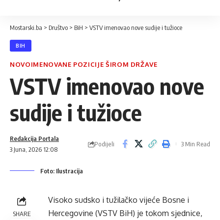
Mostarski.ba
>
Društvo
>
BiH
>
VSTV imenovao nove sudije i tužioce
BIH
NOVOIMENOVANE POZICIJE ŠIROM DRŽAVE
VSTV imenovao nove
sudije i tužioce
Redakcija Portala
Podijeli
3 Min Read
3 Juna, 2026 12:08
Foto: Ilustracija
Visoko sudsko i tužilačko vijeće Bosne i
Hercegovine (VSTV BiH) je tokom sjednice,
SHARE