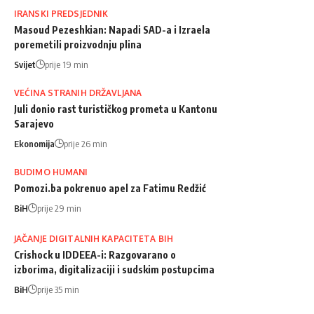
IRANSKI PREDSJEDNIK
Masoud Pezeshkian: Napadi SAD-a i Izraela
poremetili proizvodnju plina
Svijet
prije 19 min
VEĆINA STRANIH DRŽAVLJANA
Juli donio rast turističkog prometa u Kantonu
Sarajevo
Ekonomija
prije 26 min
BUDIMO HUMANI
Pomozi.ba pokrenuo apel za Fatimu Redžić
BiH
prije 29 min
JAČANJE DIGITALNIH KAPACITETA BIH
Crishock u IDDEEA-i: Razgovarano o
izborima, digitalizaciji i sudskim postupcima
BiH
prije 35 min