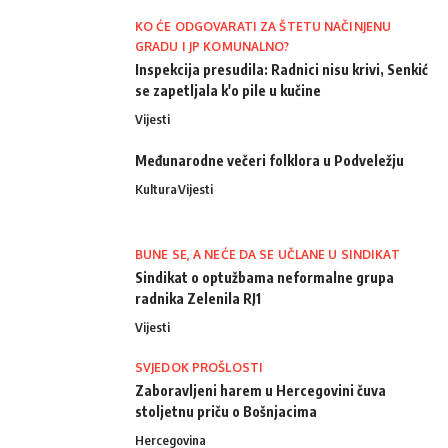
KO ĆE ODGOVARATI ZA ŠTETU NAČINJENU
GRADU I JP KOMUNALNO?
Inspekcija presudila: Radnici nisu krivi, Senkić
se zapetljala k'o pile u kučine
Vijesti
Međunarodne večeri folklora u Podveležju
Kultura
Vijesti
BUNE SE, A NEĆE DA SE UČLANE U SINDIKAT
Sindikat o optužbama neformalne grupa
radnika Zelenila RJ1
Vijesti
SVJEDOK PROŠLOSTI
Zaboravljeni harem u Hercegovini čuva
stoljetnu priču o Bošnjacima
Hercegovina