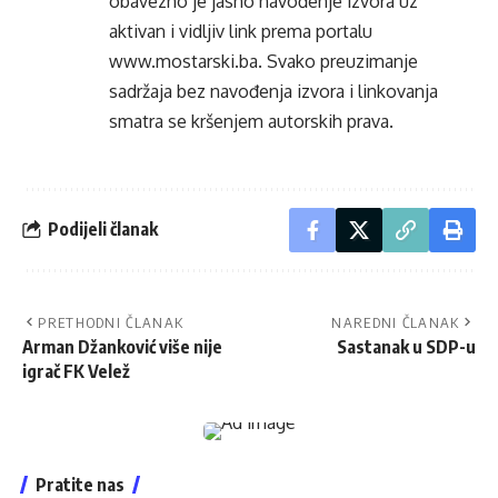
obavezno je jasno navođenje izvora uz
aktivan i vidljiv link prema portalu
www.mostarski.ba
. Svako preuzimanje
sadržaja bez navođenja izvora i linkovanja
smatra se kršenjem autorskih prava.
Podijeli članak
PRETHODNI ČLANAK
NAREDNI ČLANAK
Arman Džanković više nije
Sastanak u SDP-u
igrač FK Velež
Pratite nas