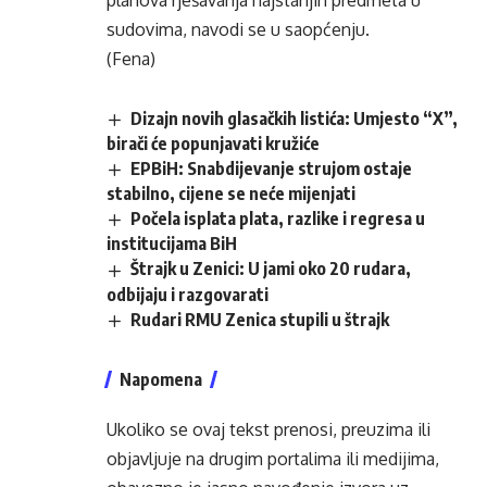
planova rješavanja najstarijih predmeta u
sudovima, navodi se u saopćenju.
(Fena)
Dizajn novih glasačkih listića: Umjesto “X”,
birači će popunjavati kružiće
EPBiH: Snabdijevanje strujom ostaje
stabilno, cijene se neće mijenjati
Počela isplata plata, razlike i regresa u
institucijama BiH
Štrajk u Zenici: U jami oko 20 rudara,
odbijaju i razgovarati
Rudari RMU Zenica stupili u štrajk
Napomena
Ukoliko se ovaj tekst prenosi, preuzima ili
objavljuje na drugim portalima ili medijima,