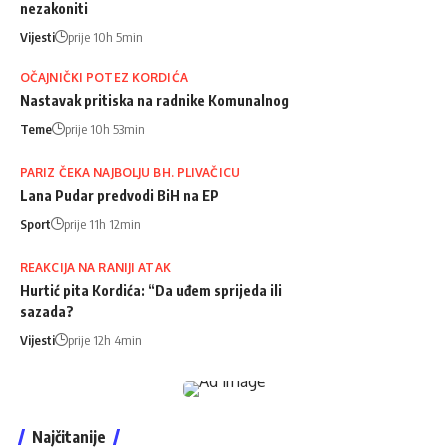
nezakoniti
Vijesti
prije 10h 5min
OČAJNIČKI POTEZ KORDIĆA
Nastavak pritiska na radnike Komunalnog
Teme
prije 10h 53min
PARIZ ČEKA NAJBOLJU BH. PLIVAČICU
Lana Pudar predvodi BiH na EP
Sport
prije 11h 12min
REAKCIJA NA RANIJI ATAK
Hurtić pita Kordića: “Da uđem sprijeda ili
sazada?
Vijesti
prije 12h 4min
Najčitanije