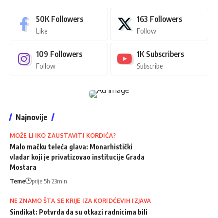
50K
Followers
163
Followers
Like
Follow
109
Followers
1K
Subscribers
Follow
Subscribe
Najnovije
MOŽE LI IKO ZAUSTAVITI KORDIĆA?
Malo mačku teleća glava: Monarhistički
vladar koji je privatizovao institucije Grada
Mostara
Teme
prije 5h 23min
NE ZNAMO ŠTA SE KRIJE IZA KORIDĆEVIH IZJAVA
Sindikat: Potvrda da su otkazi radnicima bili