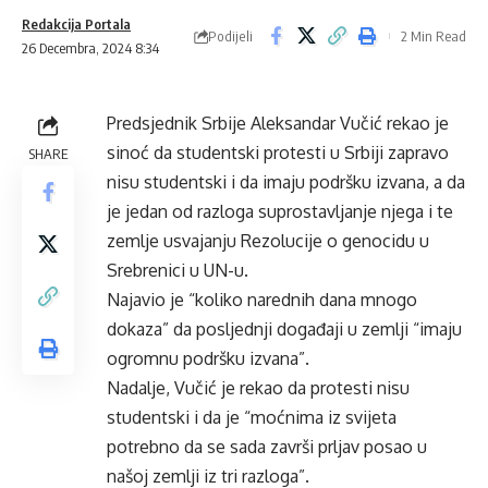
Redakcija Portala
Podijeli
2 Min Read
26 Decembra, 2024 8:34
Predsjednik Srbije Aleksandar Vučić rekao je
sinoć da studentski protesti u Srbiji zapravo
SHARE
nisu studentski i da imaju podršku izvana, a da
je jedan od razloga suprostavljanje njega i te
zemlje usvajanju Rezolucije o genocidu u
Srebrenici u UN-u.
Najavio je “koliko narednih dana mnogo
dokaza” da posljednji događaji u zemlji “imaju
ogromnu podršku izvana”.
Nadalje, Vučić je rekao da protesti nisu
studentski i da je “moćnima iz svijeta
potrebno da se sada završi prljav posao u
našoj zemlji iz tri razloga”.