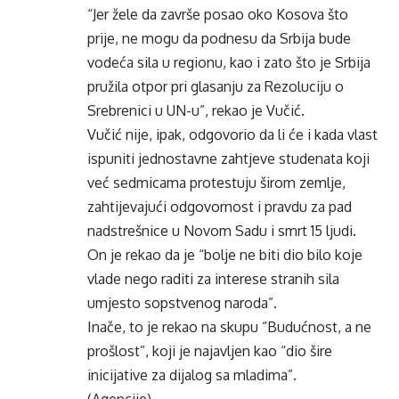
“Jer žele da završe posao oko Kosova što
prije, ne mogu da podnesu da Srbija bude
vodeća sila u regionu, kao i zato što je Srbija
pružila otpor pri glasanju za Rezoluciju o
Srebrenici u UN-u”, rekao je Vučić.
Vučić nije, ipak, odgovorio da li će i kada vlast
ispuniti jednostavne zahtjeve studenata koji
već sedmicama protestuju širom zemlje,
zahtijevajući odgovornost i pravdu za pad
nadstrešnice u Novom Sadu i smrt 15 ljudi.
On je rekao da je “bolje ne biti dio bilo koje
vlade nego raditi za interese stranih sila
umjesto sopstvenog naroda”.
Inače, to je rekao na skupu “Budućnost, a ne
prošlost”, koji je najavljen kao “dio šire
inicijative za dijalog sa mladima”.