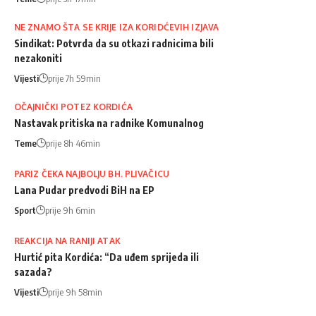
NE ZNAMO ŠTA SE KRIJE IZA KORIDĆEVIH IZJAVA
Sindikat: Potvrda da su otkazi radnicima bili
nezakoniti
Vijesti
prije 7h 59min
OČAJNIČKI POTEZ KORDIĆA
Nastavak pritiska na radnike Komunalnog
Teme
prije 8h 46min
PARIZ ČEKA NAJBOLJU BH. PLIVAČICU
Lana Pudar predvodi BiH na EP
Sport
prije 9h 6min
REAKCIJA NA RANIJI ATAK
Hurtić pita Kordića: “Da uđem sprijeda ili
sazada?
Vijesti
prije 9h 58min