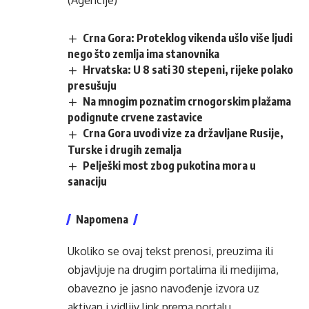
(Agencije)
Crna Gora: Proteklog vikenda ušlo više ljudi
nego što zemlja ima stanovnika
Hrvatska: U 8 sati 30 stepeni, rijeke polako
presušuju
Na mnogim poznatim crnogorskim plažama
podignute crvene zastavice
Crna Gora uvodi vize za državljane Rusije,
Turske i drugih zemalja
Pelješki most zbog pukotina mora u
sanaciju
Napomena
Ukoliko se ovaj tekst prenosi, preuzima ili
objavljuje na drugim portalima ili medijima,
obavezno je jasno navođenje izvora uz
aktivan i vidljiv link prema portalu