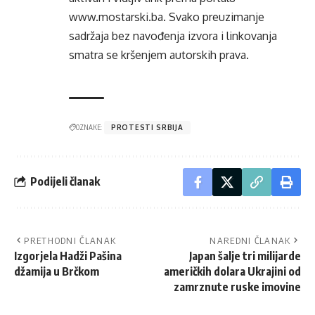
www.mostarski.ba
. Svako preuzimanje
sadržaja bez navođenja izvora i linkovanja
smatra se kršenjem autorskih prava.
OZNAKE:
PROTESTI SRBIJA
Podijeli članak
PRETHODNI ČLANAK
NAREDNI ČLANAK
Izgorjela Hadži Pašina
Japan šalje tri milijarde
džamija u Brčkom
američkih dolara Ukrajini od
zamrznute ruske imovine