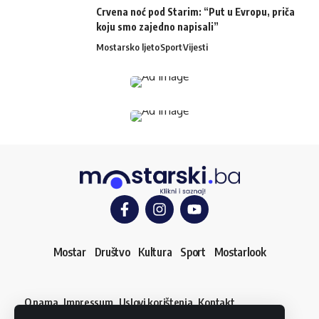
Crvena noć pod Starim: “Put u Evropu, priča
koju smo zajedno napisali”
Mostarsko ljeto
Sport
Vijesti
Mostar
Društvo
Kultura
Sport
Mostarlook
O nama
Impressum
Uslovi korištenja
Kontakt
Dojavi vijest