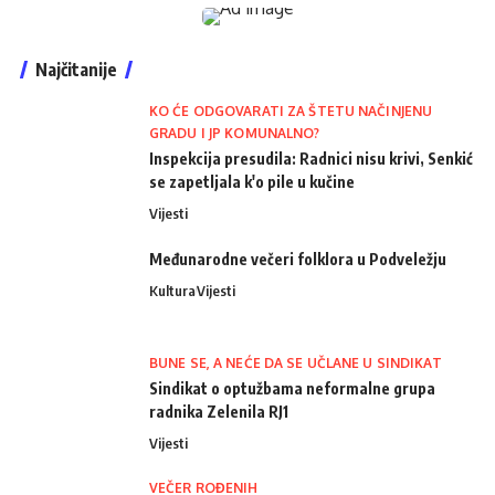
Najčitanije
KO ĆE ODGOVARATI ZA ŠTETU NAČINJENU
GRADU I JP KOMUNALNO?
Inspekcija presudila: Radnici nisu krivi, Senkić
se zapetljala k'o pile u kučine
Vijesti
Međunarodne večeri folklora u Podveležju
Kultura
Vijesti
BUNE SE, A NEĆE DA SE UČLANE U SINDIKAT
Sindikat o optužbama neformalne grupa
radnika Zelenila RJ1
Vijesti
VEČER ROĐENIH