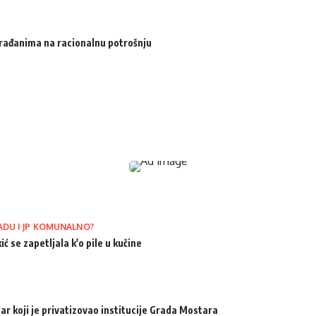
 građanima na racionalnu potrošnju
ADU I JP KOMUNALNO?
ić se zapetljala k'o pile u kučine
ar koji je privatizovao institucije Grada Mostara