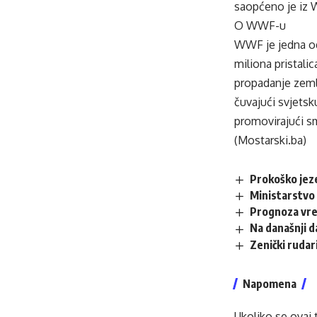
saopćeno je iz 
O WWF-u
WWF je jedna od 
miliona pristali
propadanje zemlj
čuvajući svjetsk
promovirajući sm
(Mostarski.ba)
Prokoško jez
Ministarstvo 
Prognoza vr
Na današnji 
Zenički rudar
Napomena
Ukoliko se ovaj 