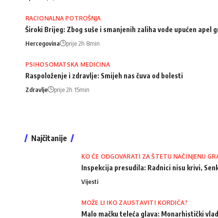
RACIONALNA POTROŠNJA
Široki Brijeg: Zbog suše i smanjenih zaliha vode upućen apel
Hercegovina
prije 2h 8min
PSIHOSOMATSKA MEDICINA
Raspoloženje i zdravlje: Smijeh nas čuva od bolesti
Zdravlje
prije 2h 15min
Najčitanije
KO ĆE ODGOVARATI ZA ŠTETU NAČINJENU GR
Inspekcija presudila: Radnici nisu krivi, Senk
Vijesti
MOŽE LI IKO ZAUSTAVITI KORDIĆA?
Malo mačku teleća glava: Monarhistički vlad