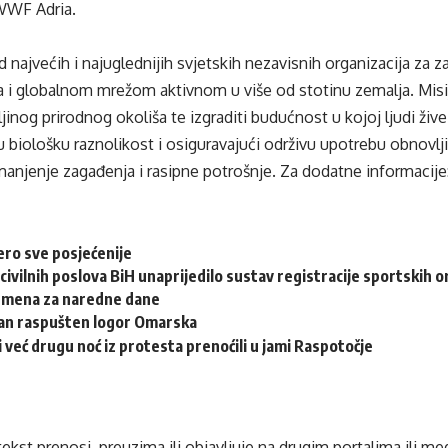
WWF Adria.
najvećih i najuglednijih svjetskih nezavisnih organizacija za za
ca i globalnom mrežom aktivnom u više od stotinu zemalja. Mis
inog prirodnog okoliša te izgraditi budućnost u kojoj ljudi živ
u biološku raznolikost i osiguravajući održivu upotrebu obnovlji
anjenje zagađenja i rasipne potrošnje. Za dodatne informacije
ero sve posjećenije
civilnih poslova BiH unaprijedilo sustav registracije sportskih o
emena za naredne dane
dan raspušten logor Omarska
i već drugu noć iz protesta prenoćili u jami Raspotočje
tekst prenosi, preuzima ili objavljuje na drugim portalima ili m