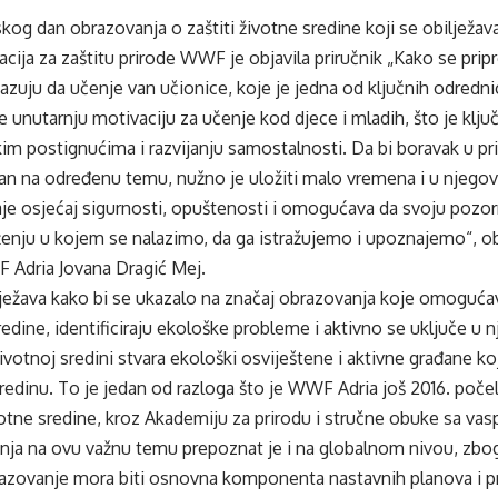
g dan obrazovanja o zaštiti životne sredine koji se obilježava
acija za zaštitu prirode WWF je objavila priručnik „Kako se pripr
kazuju da učenje van učionice, koje je jedna od ključnih odredn
e unutarnju motivaciju za učenje kod djece i mladih, što je ključ
 postignućima i razvijanju samostalnosti. Da bi boravak u prir
ran na određenu temu, nužno je uložiti malo vremena i u njego
je osjećaj sigurnosti, opuštenosti i omogućava da svoju pozo
enju u kojem se nalazimo, da ga istražujemo i upoznajemo“, ob
 Adria Jovana Dragić Mej.
lježava kako bi se ukazalo na značaj obrazovanja koje omogućav
redine, identificiraju ekološke probleme i aktivno se uključe u n
votnoj sredini stvara ekološki osviještene i aktivne građane koj
redinu. To je jedan od razloga što je WWF Adria još 2016. poče
otne sredine, kroz Akademiju za prirodu i stručne obuke sa vas
nja na ovu važnu temu prepoznat je i na globalnom nivou, zb
azovanje mora biti osnovna komponenta nastavnih planova i p