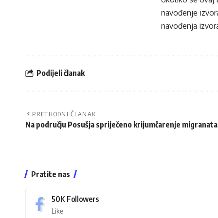
navođenje izvora
navođenja izvora
Podijeli članak
PRETHODNI ČLANAK
Na području Posušja spriječeno krijumčarenje migranata
Pratite nas
50K
Followers
Like