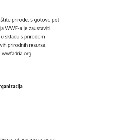
štitu prirode, s gotovo pet
ija WWF-a je zaustaviti
e u skladu s prirodom
vih prirodnih resursa,
: wwfadria.org
rganizacija
edijima, obavezno je jasno