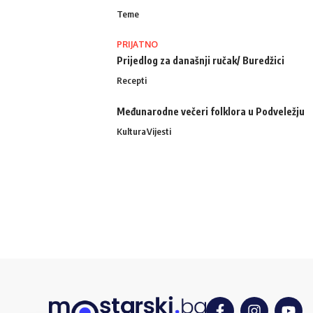
Teme
PRIJATNO
Prijedlog za današnji ručak/ Buredžici
Recepti
Međunarodne večeri folklora u Podveležju
Kultura
Vijesti