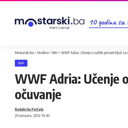
10 godina sa
Mostarski.ba
>
Društvo
>
BiH
>
WWF Adria: Učenje o zaštiti prirode ključ z
BIH
WWF Adria: Učenje o z
očuvanje
Redakcija Portala
26 Januara, 2022 10:30