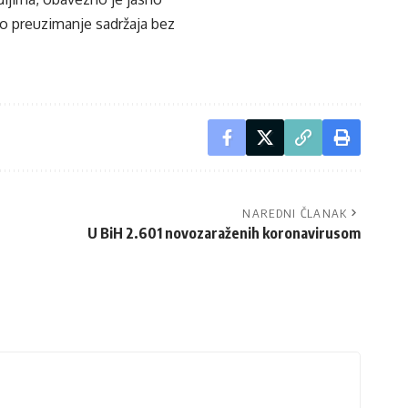
ko preuzimanje sadržaja bez
NAREDNI ČLANAK
U BiH 2.601 novozaraženih koronavirusom