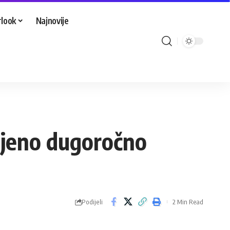
look
Najnovije
 njeno dugoročno
Podijeli
2 Min Read