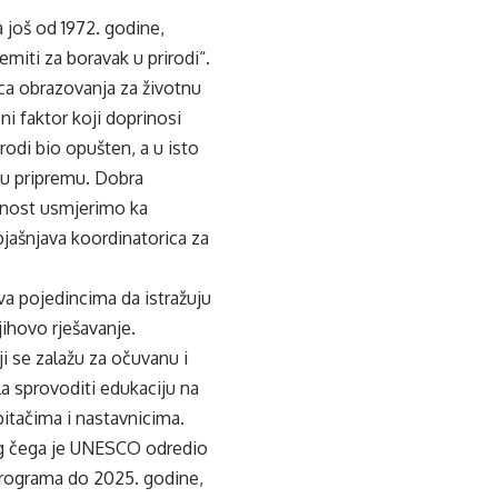
 još od 1972. godine,
emiti za boravak u prirodi“.
ica obrazovanja za životnu
ni faktor koji doprinosi
odi bio opušten, a u isto
vu pripremu. Dobra
rnost usmjerimo ka
jašnjava koordinatorica za
a pojedincima da istražuju
jihovo rješavanje.
i se zalažu za očuvanu i
la sprovoditi edukaciju na
pitačima i nastavnicima.
og čega je UNESCO odredio
rograma do 2025. godine,