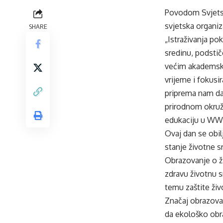
Povodom Svjetsko
svjetska organiz
SHARE
„Istraživanja po
sredinu, podstič
većim akademskim
vrijeme i fokusi
priprema nam da
prirodnom okruž
edukaciju u WWF
Ovaj dan se obi
stanje životne s
Obrazovanje o ži
zdravu životnu s
temu zaštite živ
Značaj obrazova
da ekološko obr