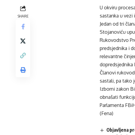
U okviru procesa
sastanka u vezi 
SHARE
Jedan od tri čla
Stojanoviću uput
Rukovodstvo Pre
predsjednika i d
relevantne činj
dopredsjednika 
Članovi rukovods
sastali, pa tako
Izborni zakon Bi
obnašati funkci
Parlamenta FBiH
(Fena)
Objavljena p