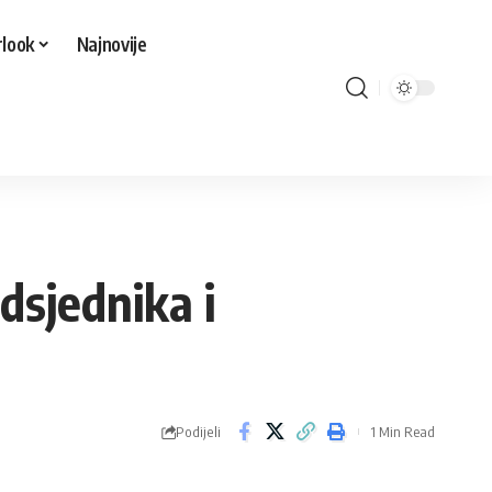
look
Najnovije
dsjednika i
Podijeli
1 Min Read