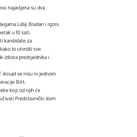
evu najavljena su dva
egama Lidiji Bradari i Igoru
tak u 10 sati.
i kandidate za
kako bi utvrdili sve
 izbora predsjednika i
ić dosad se nisu ni jednom
eracije BiH.
ebe koji od njih će
učivati Predstavnički dom