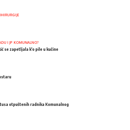
OHIRURGIJE
ADU I JP KOMUNALNO?
ić se zapetljala k'o pile u kučine
ostaru
atusa otpuštenih radnika Komunalnog