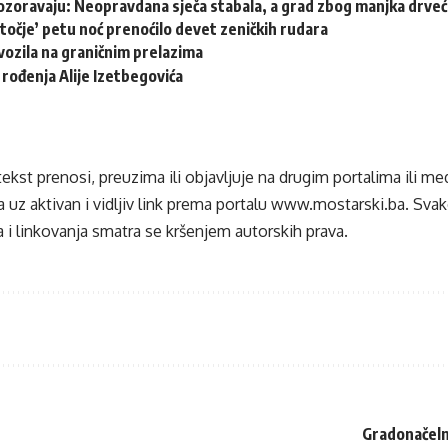
ozoravaju: Neopravdana sječa stabala, a grad zbog manjka drveća
točje’ petu noć prenoćilo devet zeničkih rudara
ozila na graničnim prelazima
 rođenja Alije Izetbegovića
tekst prenosi, preuzima ili objavljuje na drugim portalima ili m
 uz aktivan i vidljiv link prema portalu
www.mostarski.ba
. Sva
 i linkovanja smatra se kršenjem autorskih prava.
Gradonačelni