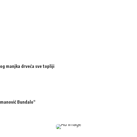
og manjka drveća sve topliji
ermanović Bundalo“