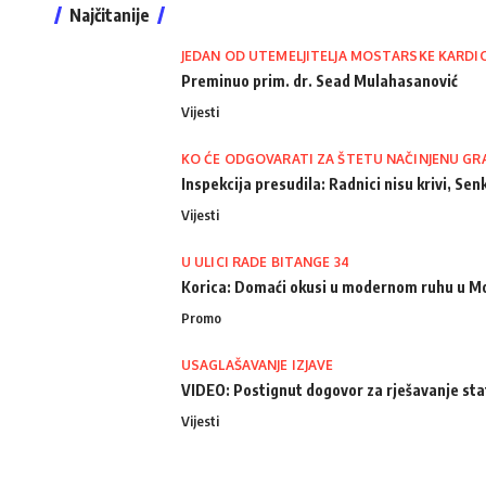
Najčitanije
JEDAN OD UTEMELJITELJA MOSTARSKE KARDI
Preminuo prim. dr. Sead Mulahasanović
Vijesti
KO ĆE ODGOVARATI ZA ŠTETU NAČINJENU GR
Inspekcija presudila: Radnici nisu krivi, Senk
Vijesti
U ULICI RADE BITANGE 34
Korica: Domaći okusi u modernom ruhu u M
Promo
USAGLAŠAVANJE IZJAVE
VIDEO: Postignut dogovor za rješavanje st
Vijesti