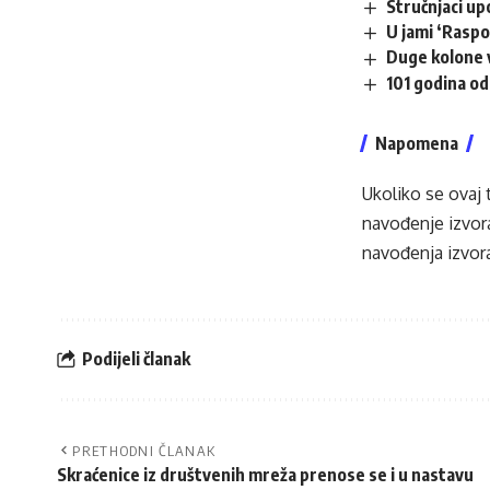
Stručnjaci up
U jami ‘Raspo
Duge kolone v
101 godina od
Napomena
Ukoliko se ovaj 
navođenje izvora
navođenja izvora
Podijeli članak
PRETHODNI ČLANAK
Skraćenice iz društvenih mreža prenose se i u nastavu