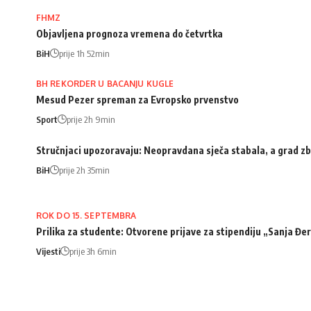
FHMZ
Objavljena prognoza vremena do četvrtka
BiH
prije 1h 52min
BH REKORDER U BACANJU KUGLE
Mesud Pezer spreman za Evropsko prvenstvo
Sport
prije 2h 9min
Stručnjaci upozoravaju: Neopravdana sječa stabala, a grad zb
BiH
prije 2h 35min
ROK DO 15. SEPTEMBRA
Prilika za studente: Otvorene prijave za stipendiju „Sanja Đ
Vijesti
prije 3h 6min