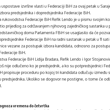
 uspostave izvršne vlasti u Federaciji BiH za ovaj petak u Saraj
izbora predsjednika i dopredsjednika Federacije BiH.
na rukovodstva Federacije BiH Refik Lendo je u pismu svojim kol
io prijedlog za održavanjem njihovog zajedničkog sastanka u pe
dstavničkog doma Parlamenta FBiH se usaglasilo da će pozvat
opredsjednike Federacije BiH na radni sastanak u petak u 11 sati 
enice vezane za postupak izbora kandidata, odnosno za postupak
Federacije BiH.
tva Federacije BiH Lidija Bradara, Refik Lendo i Igor Stojanov
 još nije odlučeno ko je predsjednik, a ko su potpredsjednici Fed
H propisuje proceduru po kojoj tri kandidata odlučuju između s
ju predsjednika. Ukoliko se dogovor ne postigne, o tome će odl
.
rognoza vremena do četvrtka