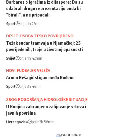
Barbarez o igračima iz dijaspore: Da su
odabrali drugu reprezentaciju onda bi
“birali”, a ne pripadali
Sport
prije 1h 23min
DESET OSOBA TEŠKO POVRIJEĐENO
Težak sudar tramvaja u Njemačkoj: 25
povrijeđenih, troje u životnoj opasnosti
Svijet
prije 1h 42min
NOVI FUDBALER VELEŽA
Armin Bešagić stigao među Rođene
Sport
prije 3h 47min
ZBOG POGORŠANJA HIDROLOŠKE SITUACIJE
U Konjicu zabranjeno zalijevanje vrtova i
javnih površina
Hercegovina
prije 3h 56min