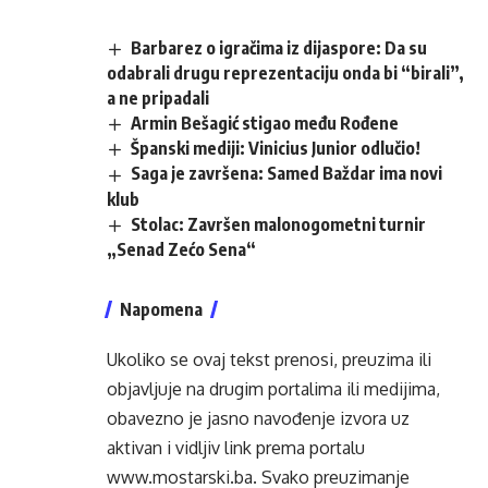
Barbarez o igračima iz dijaspore: Da su
odabrali drugu reprezentaciju onda bi “birali”,
a ne pripadali
Armin Bešagić stigao među Rođene
Španski mediji: Vinicius Junior odlučio!
Saga je završena: Samed Baždar ima novi
klub
Stolac: Završen malonogometni turnir
„Senad Zećo Sena“
Napomena
Ukoliko se ovaj tekst prenosi, preuzima ili
objavljuje na drugim portalima ili medijima,
obavezno je jasno navođenje izvora uz
aktivan i vidljiv link prema portalu
www.mostarski.ba
. Svako preuzimanje