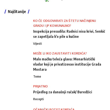
Najčitanije
KO ĆE ODGOVARATI ZA ŠTETU NAČINJENU
GRADU I JP KOMUNALNO?
Inspekcija presudila: Radnici nisu krivi, Senkić
se zapetljala k'o pile u kučine
Vijesti
MOŽE LI IKO ZAUSTAVITI KORDIĆA?
Malo mačku teleća glava: Monarhistički
vladar koji je privatizovao institucije Grada
Mostara
Teme
PRIJATNO
Prijedlog za današnji ručak/ Buredžici
Recepti
OČAJNIČKI POTEZ KORDIĆA