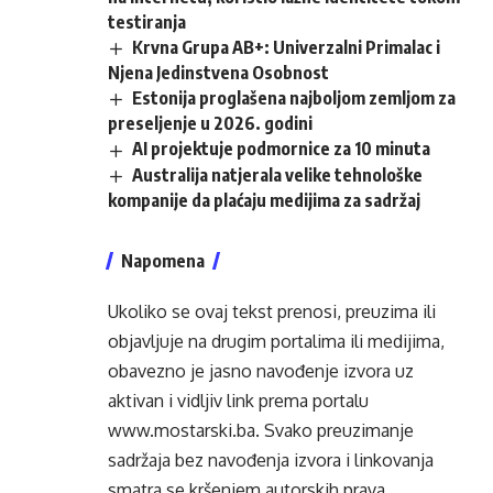
testiranja
Krvna Grupa AB+: Univerzalni Primalac i
Njena Jedinstvena Osobnost
Estonija proglašena najboljom zemljom za
preseljenje u 2026. godini
AI projektuje podmornice za 10 minuta
Australija natjerala velike tehnološke
kompanije da plaćaju medijima za sadržaj
Napomena
Ukoliko se ovaj tekst prenosi, preuzima ili
objavljuje na drugim portalima ili medijima,
obavezno je jasno navođenje izvora uz
aktivan i vidljiv link prema portalu
www.mostarski.ba
. Svako preuzimanje
sadržaja bez navođenja izvora i linkovanja
smatra se kršenjem autorskih prava.