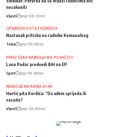
Sindikat: Potvrda da su otkazi radnicima bili
nezakoniti
Vijesti
prije 10h 31min
OČAJNIČKI POTEZ KORDIĆA
Nastavak pritiska na radnike Komunalnog
Teme
prije 11h 18min
PARIZ ČEKA NAJBOLJU BH. PLIVAČICU
Lana Pudar predvodi BiH na EP
Sport
prije 11h 38min
REAKCIJA NA RANIJI ATAK
Hurtić pita Kordića: “Da uđem sprijeda ili
sazada?
Vijesti
prije 12h 30min