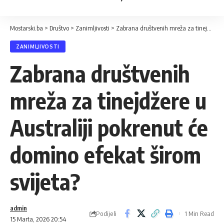
Mostarski.ba
>
Društvo
>
Zanimljivosti
>
Zabrana društvenih mreža za tinejdžere u Australiji pokrenut će domino efekat širom svijeta?
ZANIMLJIVOSTI
Zabrana društvenih
mreža za tinejdžere u
Australiji pokrenut će
domino efekat širom
svijeta?
admin
Podijeli
1 Min Read
15 Marta, 2026 20:54