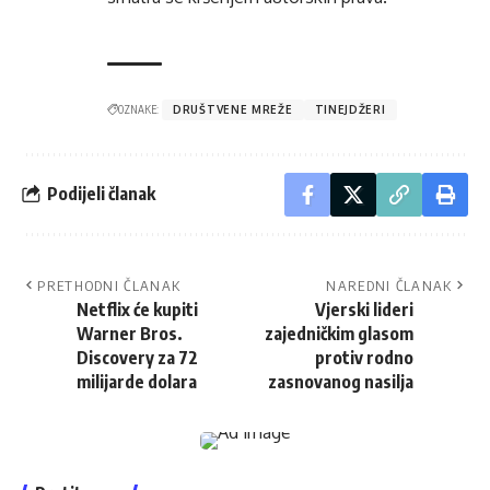
OZNAKE:
DRUŠTVENE MREŽE
TINEJDŽERI
Podijeli članak
PRETHODNI ČLANAK
NAREDNI ČLANAK
Netflix će kupiti
Vjerski lideri
Warner Bros.
zajedničkim glasom
Discovery za 72
protiv rodno
milijarde dolara
zasnovanog nasilja