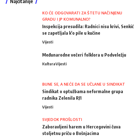
Najčitanije
KO ĆE ODGOVARATI ZA ŠTETU NAČINJENU
GRADU I JP KOMUNALNO?
Inspekcija presudila: Radnici nisu krivi, Senkić
se zapetljala k'o pile u kučine
Vijesti
Međunarodne večeri folklora u Podveležju
Kultura
Vijesti
BUNE SE, A NEĆE DA SE UČLANE U SINDIKAT
Sindikat o optužbama neformalne grupa
radnika Zelenila RJ1
Vijesti
SVJEDOK PROŠLOSTI
Zaboravljeni harem u Hercegovini čuva
stoljetnu priču o Bošnjacima