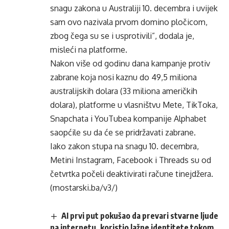
snagu zakona u Australiji 10. decembra i uvijek
sam ovo nazivala prvom domino pločicom,
zbog čega su se i usprotivili”, dodala je,
misleći na platforme.
Nakon više od godinu dana kampanje protiv
zabrane koja nosi kaznu do 49,5 miliona
australijskih dolara (33 miliona američkih
dolara), platforme u vlasništvu Mete,
TikToka
,
Snapchata
i YouTubea kompanije Alphabet
saopćile su da će se pridržavati zabrane.
Iako zakon stupa na snagu 10. decembra,
Metini Instagram, Facebook i Threads su od
četvrtka počeli deaktivirati račune tinejdžera.
(mostarski.ba/v3/)
AI prvi put pokušao da prevari stvarne ljude
na internetu, koristio lažne identitete tokom