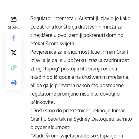
Regulator interneta u Australiji izjavio je kako
će zabrana korištenja društvenih mreža za
SHARE
tinejdžere u ovoj zemlji pokrenuti domino
efekat
širom svijeta.
Povjerenica za e-sigurnost Julie Inman Grant
izjavila je da je u
početku
izrazila zabrinutost
zbog “tupog” pristupa blokiranja osoba
mlađih od 16 godina na društvenim mrežama,
ali da ga je prihvatila nakon što postepene
regulatorne promjene nisu bile dovoljno
učinkovite.
“Došli smo do prekretnice”, rekao je Inman
Grant u četvrtak na Sydney
Dialogueu
, samitu
o cyber sigurnosti.
“Vlade širom svijeta pratile su stupanje na