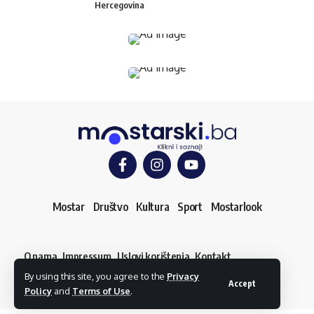
Hercegovina
Mostar
Društvo
Kultura
Sport
Mostarlook
O nama
Impressum
Uslovi korištenja
Kontakt
Dojavi vijest
By using this site, you agree to the
Privacy
© mostarski.ba. Sva prava pridržana
Accept
Policy
and
Terms of Use
.