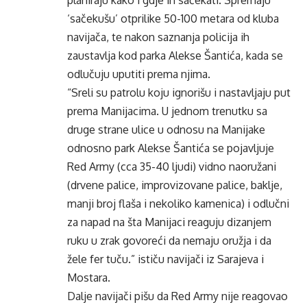
planiraju kako i gdje ih sačekati. Spremaju
‘sačekušu’ otprilike 50-100 metara od kluba
navijača, te nakon saznanja policija ih
zaustavlja kod parka Alekse Šantića, kada se
odlučuju uputiti prema njima.
“Sreli su patrolu koju ignorišu i nastavljaju put
prema Manijacima. U jednom trenutku sa
druge strane ulice u odnosu na Manijake
odnosno park Alekse Šantića se pojavljuje
Red Army (cca 35-40 ljudi) vidno naoružani
(drvene palice, improvizovane palice, baklje,
manji broj flaša i nekoliko kamenica) i odlučni
za napad na šta Manijaci reaguju dizanjem
ruku u zrak govoreći da nemaju oružja i da
žele fer tuču.” ističu navijači iz Sarajeva i
Mostara.
Dalje navijači pišu da Red Army nije reagovao