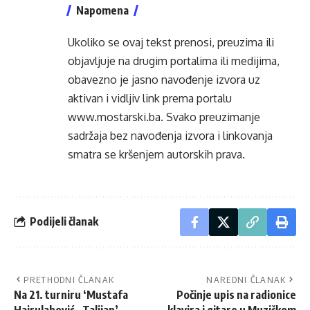
Napomena
Ukoliko se ovaj tekst prenosi, preuzima ili
objavljuje na drugim portalima ili medijima,
obavezno je jasno navođenje izvora uz
aktivan i vidljiv link prema portalu
www.mostarski.ba
. Svako preuzimanje
sadržaja bez navođenja izvora i linkovanja
smatra se kršenjem autorskih prava.
Podijeli članak
PRETHODNI ČLANAK
NAREDNI ČLANAK
Na 21. turniru ‘Mustafa
Počinje upis na radionice
Hajrulahović – Talijan’
klavira i gitare u Muzičkom