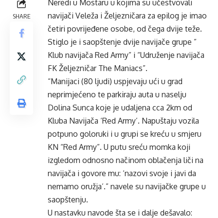
Neredi u Mostaru u kojima su učestvovali
navijači Veleža i Željezničara za epilog je imao
SHARE
četiri povrijeđene osobe, od čega dvije teže.
Stiglo je i saopštenje dvije navijače grupe ”
Klub navijača Red Army” i “Udruženje navijača
FK Željezničar The Maniacs”.
“Manijaci (80 ljudi) uspjevaju ući u grad
neprimjećeno te parkiraju auta u naselju
Dolina Sunca koje je udaljena cca 2km od
Kluba Navijača ‘Red Army’. Napuštaju vozila
potpuno goloruki i u grupi se kreću u smjeru
KN “Red Army”. U putu sreću momka koji
izgledom odnosno načinom oblačenja liči na
navijača i govore mu: ‘nazovi svoje i javi da
nemamo oružja’.” navele su navijačke grupe u
saopštenju.
U nastavku navode šta se i dalje dešavalo: