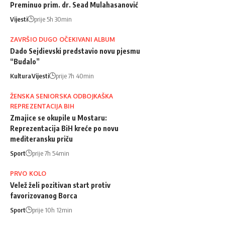
Preminuo prim. dr. Sead Mulahasanović
Vijesti
prije 5h 30min
ZAVRŠIO DUGO OČEKIVANI ALBUM
Dado Sejdievski predstavio novu pjesmu
“Budalo”
Kultura
Vijesti
prije 7h 40min
ŽENSKA SENIORSKA ODBOJKAŠKA
REPREZENTACIJA BIH
Zmajice se okupile u Mostaru:
Reprezentacija BiH kreće po novu
mediteransku priču
Sport
prije 7h 54min
PRVO KOLO
Velež želi pozitivan start protiv
favorizovanog Borca
Sport
prije 10h 12min