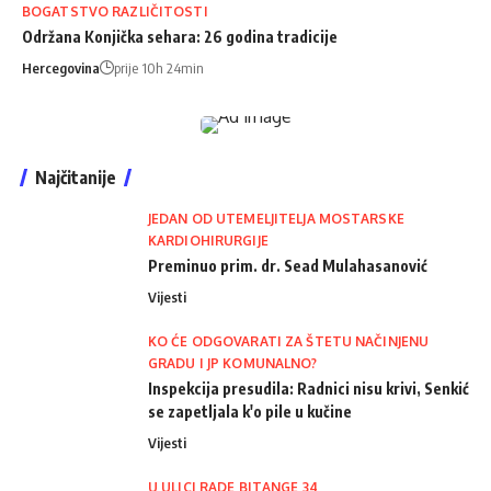
BOGATSTVO RAZLIČITOSTI
Održana Konjička sehara: 26 godina tradicije
Hercegovina
prije 10h 24min
Najčitanije
JEDAN OD UTEMELJITELJA MOSTARSKE
KARDIOHIRURGIJE
Preminuo prim. dr. Sead Mulahasanović
Vijesti
KO ĆE ODGOVARATI ZA ŠTETU NAČINJENU
GRADU I JP KOMUNALNO?
Inspekcija presudila: Radnici nisu krivi, Senkić
se zapetljala k'o pile u kučine
Vijesti
U ULICI RADE BITANGE 34