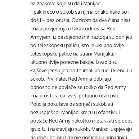
na znakove koje su dali Manijaci.
“Ipak kreću u sukob sa njima onako kako su i
došli – bez oružja. Obzirom da dva člana nisu
imala povjerenja u takav odnos sa Red
Armyjem, iz bezbjednosnih razloga su ponijeli
po teleskopsku palicu, sto je ukupno dvije
teleskopske palice na strani Manijaka, i
ukupno dvije potezne baklje. Izvadili su
kajševe jer su jedino to imali pri ruci i krenuli u
sukob. Prvi nalet Red Armija odbijaju,
odnosno ne povlače se toliko da Red Army
ima prostora da izvrši potpunu ofanzivu.
Policija pokušava da spriječi sukob ali
bezuspješno. Manijaci kreću u ofanzivu i
povlače Red Army nekoliko metara ali se opet
grupišu i nastavljaju sukob. Manijaci uspjevaju
da dođu do oružja koje posjeduju pripadnici