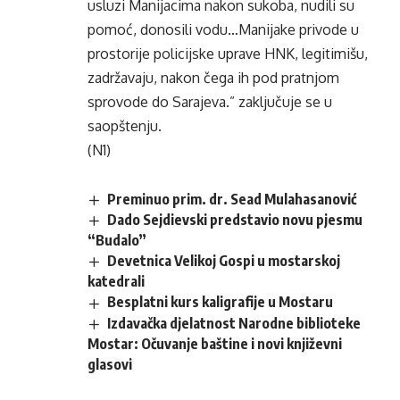
usluzi Manijacima nakon sukoba, nudili su
pomoć, donosili vodu…Manijake privode u
prostorije policijske uprave HNK, legitimišu,
zadržavaju, nakon čega ih pod pratnjom
sprovode do Sarajeva.” zaključuje se u
saopštenju.
(N1)
Preminuo prim. dr. Sead Mulahasanović
Dado Sejdievski predstavio novu pjesmu
“Budalo”
Devetnica Velikoj Gospi u mostarskoj
katedrali
Besplatni kurs kaligrafije u Mostaru
Izdavačka djelatnost Narodne biblioteke
Mostar: Očuvanje baštine i novi književni
glasovi