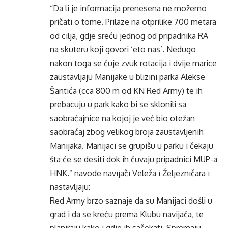
“Da li je informacija prenesena ne možemo
pričati o tome. Prilaze na otprilike 700 metara
od cilja, gdje sreću jednog od pripadnika RA
na skuteru koji govori ‘eto nas’. Nedugo
nakon toga se čuje zvuk rotacija i dvije marice
zaustavljaju Manijake u blizini parka Alekse
Šantića (cca 800 m od KN Red Army) te ih
prebacuju u park kako bi se sklonili sa
saobraćajnice na kojoj je već bio otežan
saobraćaj zbog velikog broja zaustavljenih
Manijaka. Manijaci se grupišu u parku i čekaju
šta će se desiti dok ih čuvaju pripadnici MUP-a
HNK.” navode navijači Veleža i Željezničara i
nastavljaju:
Red Army brzo saznaje da su Manijaci došli u
grad i da se kreću prema Klubu navijača, te