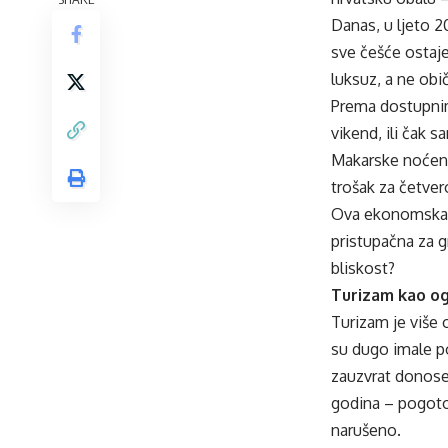
Danas, u ljeto 2
sve češće ostaj
luksuz, a ne obič
Prema dostupnim
vikend, ili čak 
Makarske noćenj
trošak za četver
Ova ekonomska re
pristupačna za g
bliskost?
Turizam kao o
Turizam je više
su dugo imale pos
zauzvrat donose
godina – pogoto
narušeno.