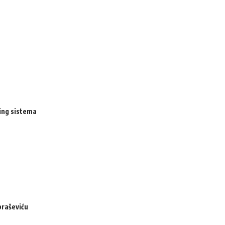
ing sistema
braševiću