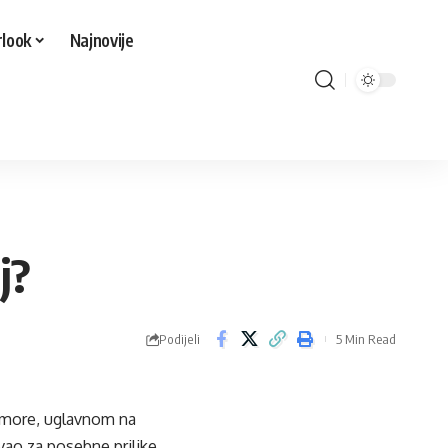
look
Najnovije
j?
Podijeli
5 Min Read
a more, uglavnom na
vao za posebne prilike.