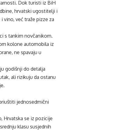
arnosti. Dok turisti iz BiH
ine, hrvatski ugostitelji i
 i vino, već traže pizze za
nici s tankim novčanikom.
tom kolone automobila iz
orane, ne spavaju u
ju godišnji do detalja
tak, ali rizikuju da ostanu
je.
riuštiti jednosedmični
o, Hrvatska se iz pozicije
i srednju klasu susjednih