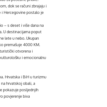
jom, dok se računi zbrajaju i
 i Hercegovine postalo je
 – s deset i više dana na
ata. U destinacijama poput
ne lete u nebo. Ukupan
 lako premašuje 4000 KM.
uristički otvorena i
, kulturološku i emocionalnu
a. Hrvatska i BiH u turizmu
 na hrvatskoj obali, a
e pokazuje posljednjih
o povjerenje biva