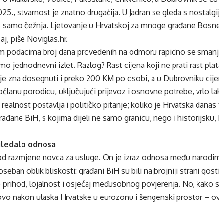
025., stvarnost je znatno drugačija. U Jadran se gleda s nostalgi
e samo čežnja. Ljetovanje u Hrvatskoj za mnoge građane Bosne
aj, piše Noviglas.hr.
 podacima broj dana provedenih na odmoru rapidno se smanjio
samo jednodnevni izlet. Razlog? Rast cijena koji ne prati rast pl
e zna dosegnuti i preko 200 KM po osobi, a u Dubrovniku cije
očlanu porodicu, uključujući prijevoz i osnovne potrebe, vrlo
alnost postavlja i političko pitanje; koliko je Hrvatska danas t
rađane BiH, s kojima dijeli ne samo granicu, nego i historijsku
gledalo odnosa
 od razmjene novca za usluge. On je izraz odnosa među narodim
eban oblik bliskosti: građani BiH su bili najbrojniji strani gosti
 prihod, lojalnost i osjećaj međusobnog povjerenja. No, kako s
vo nakon ulaska Hrvatske u eurozonu i šengenski prostor – ov