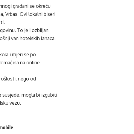
 mnogi građani se okreću
, Vrbas. Ovi lokalni biseri
ti.
ovinu. To je i ozbiljan
ošnji van hotelskih lanaca.
ola i mjeri se po
domaćina na online
prošlosti, nego od
 susjede, mogla bi izgubiti
dsku vezu.
omobile