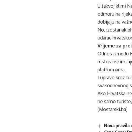
U takvoj klimi N
odmoru na rijeka
dobijaju na važn
No, izostanak bh
udarac hrvatskom
Vrijeme za prei
Odnos između Hrv
restoranskim ci
platformama.
I upravo kroz tu
svakodnevnog sus
Ako Hrvatska ne 
ne samo turiste,
(Mostarski.ba)
Nova pravila 