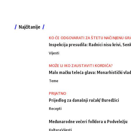
Najčitanije
KO ĆE ODGOVARATI ZA ŠTETU NAČINJENU GR
Inspekcija presudila: Radnici nisu krivi, Senk
Vijesti
MOŽE LI IKO ZAUSTAVITI KORDIĆA?
Malo mačku teleća glava: Monarhistički vlad
Teme
PRIJATNO
Prijedlog za današnji ručak/ Buredžici
Recepti
Međunarodne večeri folklora u Podveležju
Kultura
Vijesti