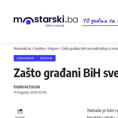
10 godina sa
Mostarski.ba
>
Društvo
>
Region
>
Zašto građani BiH sve rjeđe ljetuju u Hrva
IZDVOJENO
REGION
Zašto građani BiH sve
Redakcija Portala
11 Augusta, 2025 10:00
Nekada je bilo 
hrvatsku obalu –
SHARE