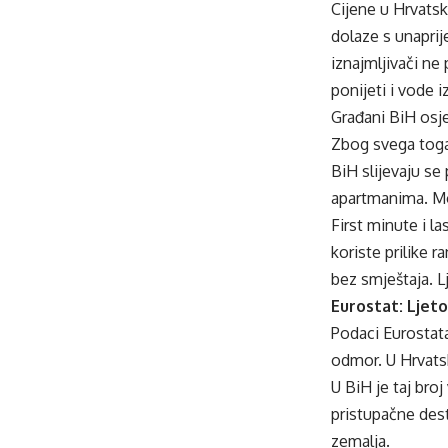
Cijene u Hrvatsko
dolaze s unaprij
iznajmljivači ne 
ponijeti i vode 
Građani BiH osje
Zbog svega toga
BiH slijevaju se
apartmanima. Mo
First minute i l
koriste prilike r
bez smještaja. L
Eurostat: Ljeto
Podaci Eurostat
odmor. U Hrvats
U BiH je taj broj
pristupačne dest
zemalja.