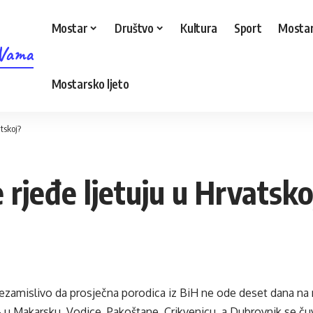
Mostar
Društvo
Kultura
Sport
Mostar
 Vama
Mostarsko ljeto
tskoj?
 rjeđe ljetuju u Hrvatsko
nezamislivo da prosječna porodica iz BiH ne ode deset dana n
 u Makarsku, Vodice, Pakoštane, Crikvenicu, a Dubrovnik se ču