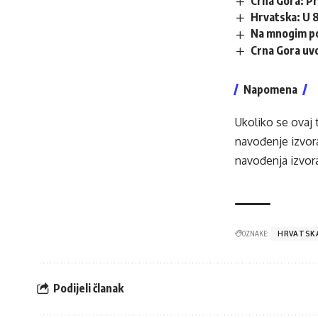
Crna Gora: Pr
Hrvatska: U 8
Na mnogim po
Crna Gora uvo
Napomena
Ukoliko se ovaj 
navođenje izvora
navođenja izvora
OZNAKE:
HRVATSK
Podijeli članak