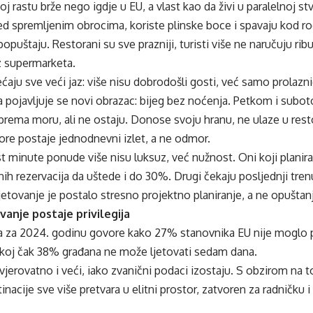
j rastu brže nego igdje u EU, a vlast kao da živi u paralelnoj stv
ed spremljenim obrocima, koriste plinske boce i spavaju kod rodb
popuštaju. Restorani su sve prazniji, turisti više ne naručuju ribu
iz supermarketa.
ćaju sve veći jaz: više nisu dobrodošli gosti, već samo prolaz
 pojavljuje se novi obrazac: bijeg bez noćenja. Petkom i subo
 prema moru, ali ne ostaju. Donose svoju hranu, ne ulaze u rest
re postaje jednodnevni izlet, a ne odmor.
ast minute ponude više nisu luksuz, već nužnost. Oni koji planira
anih rezervacija da uštede i do 30%. Drugi čekaju posljednji trenu
jetovanje je postalo stresno projektno planiranje, a ne opuštan
vanje postaje privilegija
a za 2024. godinu govore kako 27% stanovnika EU nije moglo p
koj čak 38% građana ne može ljetovati sedam dana.
 vjerovatno i veći, iako zvanični podaci izostaju. S obzirom na t
inacije sve više pretvara u elitni prostor, zatvoren za radničku 