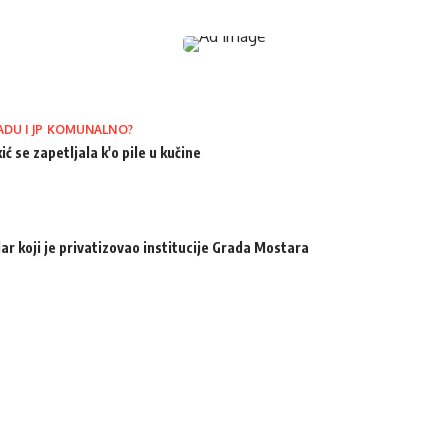
ADU I JP KOMUNALNO?
ić se zapetljala k'o pile u kučine
ar koji je privatizovao institucije Grada Mostara