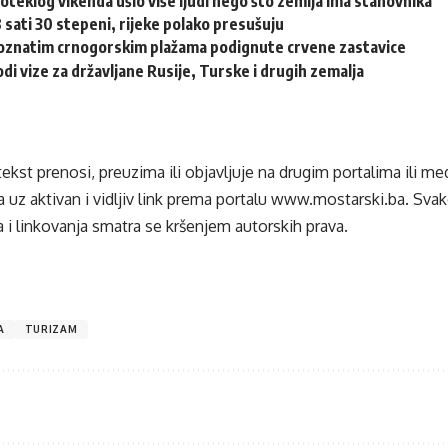
oteklog vikenda ušlo više ljudi nego što zemlja ima stanovnika
 sati 30 stepeni, rijeke polako presušuju
znatim crnogorskim plažama podignute crvene zastavice
di vize za državljane Rusije, Turske i drugih zemalja
tekst prenosi, preuzima ili objavljuje na drugim portalima ili m
 uz aktivan i vidljiv link prema portalu
www.mostarski.ba
. Sva
 i linkovanja smatra se kršenjem autorskih prava.
A
TURIZAM