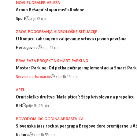
NOVI FUDBALER VELEŽA
Armin Bešagić stigao među Rođene
Sport
prije 37 min
ZBOG POGORŠANJA HIDROLOŠKE SITUACIJE
U Konjicu zabranjeno zalijevanje vrtova i javnih površina
Hercegovina
prije 45 min
PRVA FAZA PROJEKTA SMART PARKING
Mostar Parking: Od petka počinje implementacija Smart Park
Servisne informacije
prije 1h 15min
APEL
Ornitološko društvo ‘Naše ptice’: Stop krivolovu na prepelicu
BiH
prije 1h 46min
POVODOM 100 GODINA ABRAŠEVIĆA
Slovenska jazz rock supergrupa Bregove dere premijerno u A
Kultura
prije 1h 53min