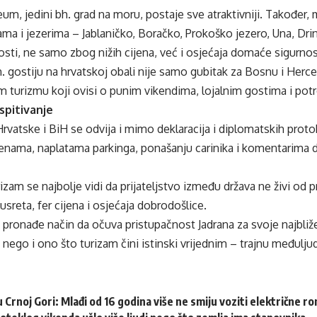
eum, jedini bh. grad na moru, postaje sve atraktivniji. Također,
ma i jezerima – Jablaničko, Boračko, Prokoško jezero, Una, Drina
osti, ne samo zbog nižih cijena, već i osjećaja domaće sigurnos
. gostiju na hrvatskoj obali nije samo gubitak za Bosnu i Herceg
 turizmu koji ovisi o punim vikendima, lojalnim gostima i potr
spitivanje
atske i BiH se odvija i mimo deklaracija i diplomatskih protok
jenama, naplatama parkinga, ponašanju carinika i komentarima 
rizam se najbolje vidi da prijateljstvo između država ne živi od 
reta, fer cijena i osjećaja dobrodošlice.
pronađe način da očuva pristupačnost Jadrana za svoje najbliže
 nego i ono što turizam čini istinski vrijednim – trajnu međulju
u Crnoj Gori: Mlađi od 16 godina više ne smiju voziti električne r