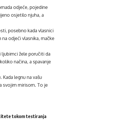
 komada odjeće, pojedine
eno osjetilo njuha, a
osti, posebno kada vlasnici
m na odjeći vlasnika, mačke
ljubimci žele poručiti da
koliko načina, a spavanje
u. Kada legnu na vašu
a svojim mirisom. To je
ntitete tokom testiranja