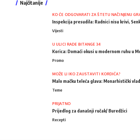
Najčitanije
KO ĆE ODGOVARATI ZA ŠTETU NAČINJENU GR
Inspekcija presudila: Radnici nisu krivi, Senk
Vijesti
U ULICI RADE BITANGE 34
Korica: Domaći okusi u modernom ruhu u M
Promo
MOŽE LI IKO ZAUSTAVITI KORDIĆA?
Malo mačku teleća glava: Monarhistički vlad
Teme
PRIJATNO
Prijedlog za današnji ručak/ Buredžici
Recepti