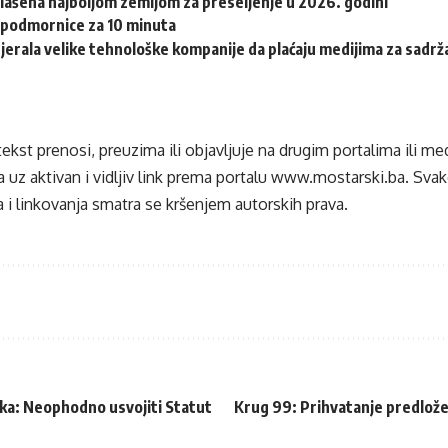
lašena najboljom zemljom za preseljenje u 2026. godini
e podmornice za 10 minuta
tjerala velike tehnološke kompanije da plaćaju medijima za sadrž
tekst prenosi, preuzima ili objavljuje na drugim portalima ili m
 uz aktivan i vidljiv link prema portalu
www.mostarski.ba
. Sva
 i linkovanja smatra se kršenjem autorskih prava.
ka: Neophodno usvojiti Statut
Krug 99: Prihvatanje predložen