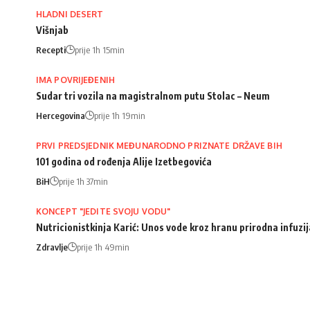
HLADNI DESERT
Višnjab
Recepti
prije 1h 15min
IMA POVRIJEĐENIH
Sudar tri vozila na magistralnom putu Stolac – Neum
Hercegovina
prije 1h 19min
PRVI PREDSJEDNIK MEĐUNARODNO PRIZNATE DRŽAVE BIH
101 godina od rođenja Alije Izetbegovića
BiH
prije 1h 37min
KONCEPT "JEDITE SVOJU VODU"
Nutricionistkinja Karić: Unos vode kroz hranu prirodna infuz
Zdravlje
prije 1h 49min