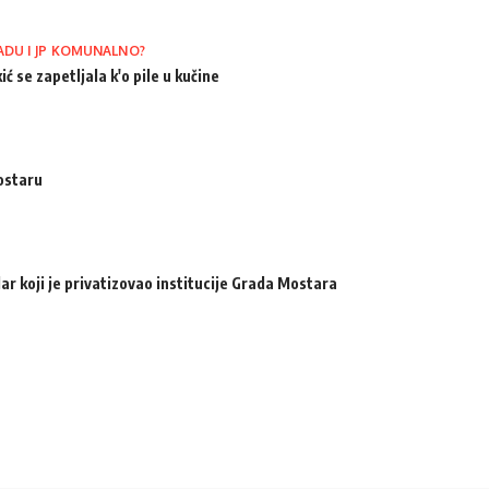
ADU I JP KOMUNALNO?
ić se zapetljala k'o pile u kučine
ostaru
ar koji je privatizovao institucije Grada Mostara