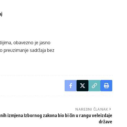
aj
edijima, obavezno je jasno
ko preuzimanje sadržaja bez
NAREDNI ČLANAK
ih izmjena Izbornog zakona bio bi čin u rangu veleizdaje
države