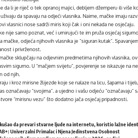
da li je riječ o tek opranoj majici, debljem džemperu ili više
ivaju da spavaju na odjeći vlasnika. Naime, mačke imaju razvij
vi vlasnici nose sadrži miris koji čak i oni nekada ne osjećaju.
ke nije samo poznat, već i umirujući te im pruža osjećaj sigurn
a mačke, odjeća njihovih vlasnika je “siguran kutak”. Spavanje
nost i privrženost.
mačke sklupčaju na odjevnim predmetima njihovih vlasnika, ovi 
asvim sigurno. U “mačjem svijetu”, povjerenje se iskazuje na ne
n od njih.
ju i kroz mirisne žlijezde koje se nalaze na licu, šapama i tijel
s označavaju “svojima”. a ujedno i vašu odjeću “označavaju” s
stvore “mirisnu vezu” što dodatno jača osjećaj pripadnosti.
okušao da prevari stvarne ljude na internetu, koristio lažne ide
AB+: Univerzalni Primalac i Njena Jedinstvena Osobnost