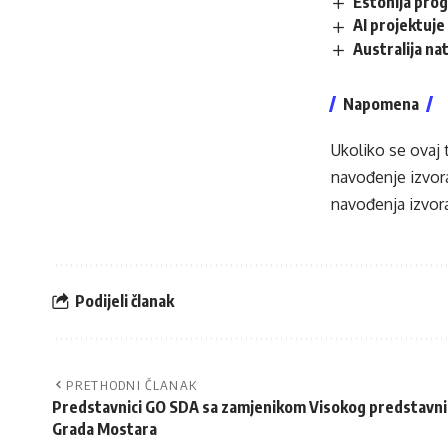
Estonija prog
AI projektuj
Australija na
Napomena
Ukoliko se ovaj 
navođenje izvora
navođenja izvora
Podijeli članak
PRETHODNI ČLANAK
Predstavnici GO SDA sa zamjenikom Visokog predstavni
Grada Mostara