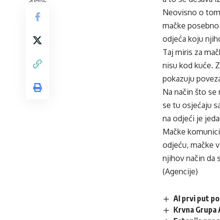
Neovisno o tome 
mačke posebno už
odjeća koju njiho
Taj miris za mač
nisu kod kuće. Z
pokazuju poveza
Na način što se 
se tu osjećaju s
na odjeći je jeda
Mačke komunicira
odjeću, mačke va
njihov način da 
(Agencije)
AI prvi put p
Krvna Grupa 