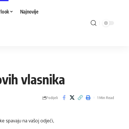
look
Najnovije
ovih vlasnika
Podijeli
1 Min Read
e spavaju na vašoj odjeći,