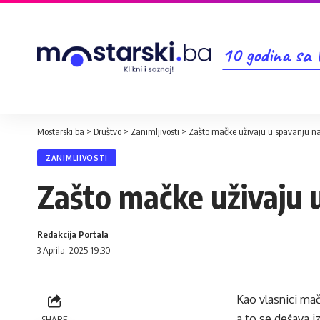
10 godina sa
Mostarski.ba
>
Društvo
>
Zanimljivosti
>
Zašto mačke uživaju u spavanju na 
ZANIMLJIVOSTI
Zašto mačke uživaju u
Redakcija Portala
3 Aprila, 2025 19:30
Kao vlasnici mač
a to se dešava i
SHARE