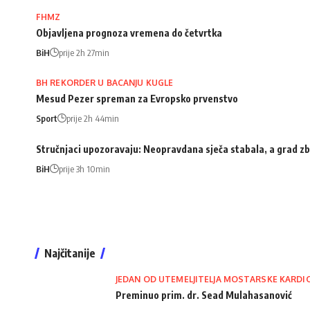
FHMZ
Objavljena prognoza vremena do četvrtka
BiH
prije 2h 27min
BH REKORDER U BACANJU KUGLE
Mesud Pezer spreman za Evropsko prvenstvo
Sport
prije 2h 44min
Stručnjaci upozoravaju: Neopravdana sječa stabala, a grad zb
BiH
prije 3h 10min
Najčitanije
JEDAN OD UTEMELJITELJA MOSTARSKE KARDI
Preminuo prim. dr. Sead Mulahasanović