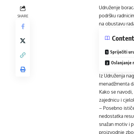
Udruženje boraca
podršku radnicim
SHARE
na obustavu rad
Conten
Spriječiti u
Oslanjanje 
Iz Udruženja nag
menadžmenta da 
Kako se navodi, 
zajednicu i cjel
– Posebno ističe
nedostatka resur
snažan motiv i 
proizvodnje zbo