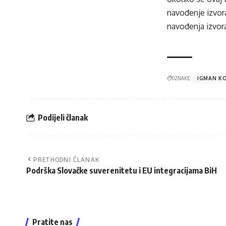
navođenje izvora
navođenja izvora
OZNAKE:
IGMAN KO
Podijeli članak
PRETHODNI ČLANAK
Podrška Slovačke suverenitetu i EU integracijama BiH
Pratite nas