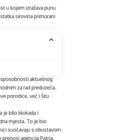
ost u kojem izražava punu
statka sirovina primorani
 nesposobnosti aktuelnog
hodnim za rad preduzeća.
e porodice, već i širu
 je bilo blokada i
adna mjesta. To je bio
dnici suočavaju s obustavom
 prenosi agencija
Patria
.