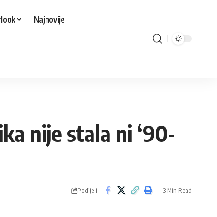
look
Najnovije
a nije stala ni ‘90-
Podijeli
3 Min Read