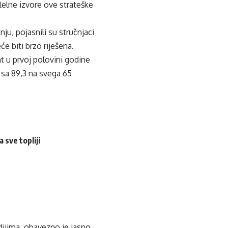
alelne izvore ove strateške
u, pojasnili su stručnjaci
će biti brzo riješena.
t u prvoj polovini godine
 sa 89,3 na svega 65
 sve topliji
edijima, obavezno je jasno