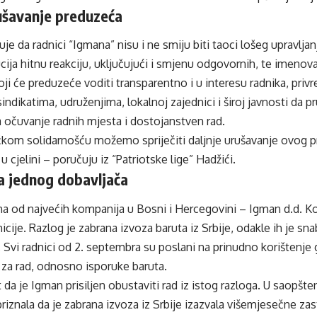
rušavanje preduzeća
je da radnici “Igmana” nisu i ne smiju biti taoci lošeg upravljan
ucija hitnu reakciju, uključujući i smjenu odgovornih, te imen
 će preduzeće voditi transparentno i u interesu radnika, privre
sindikatima, udruženjima, lokalnoj zajednici i široj javnosti da p
a očuvanje radnih mjesta i dostojanstven rad.
om solidarnošću možemo spriječiti daljnje urušavanje ovog pre
 u cjelini – poručuju iz “Patriotske lige” Hadžići.
a jednog dobavljača
a od najvećih kompanija u Bosni i Hercegovini – Igman d.d. Kon
cije. Razlog je zabrana izvoza baruta iz Srbije, odakle ih je sn
 Svi radnici od 2. septembra su poslani na prinudno korištenj
 za rad, odnosno isporuke baruta.
 da je Igman prisiljen obustaviti rad iz istog razloga. U saopšte
riznala da je zabrana izvoza iz Srbije izazvala višemjesečne zas