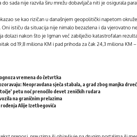
do sada nije razvila širu mrežu dobavljača niti je osigurala par
kazao se kao rizičan u današnjem geopolitički napetom okruženj
. Oni ističu da situacija nije nimalo bezazlena i da vjerovatno ne
 dolazi nakon što je Igman već zabilježio katastrofalan rezulta
itak od 19,8 miliona KM i pad prihoda za čak 24,3 miliona KM –
rognoza vremena do četvrtka
ozoravaju: Neopravdana sječa stabala, a grad zbog manjka drveća
točje’ petu noć prenoćilo devet zeničkih rudara
ozila na graničnim prelazima
 rođenja Alije Izetbegovića
tekst prenosi, preuzima ili objavljuje na drugim portalima ili m