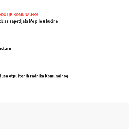
ADU I JP KOMUNALNO?
ić se zapetljala k'o pile u kučine
ostaru
atusa otpuštenih radnika Komunalnog