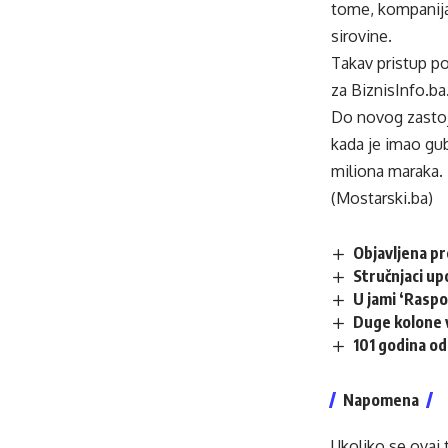
tome, kompanija 
sirovine.
Takav pristup po
za
BiznisInfo.ba
Do novog zastoja
kada je imao gub
miliona maraka.
(Mostarski.ba)
Objavljena p
Stručnjaci up
U jami ‘Raspo
Duge kolone v
101 godina od
Napomena
Ukoliko se ovaj 