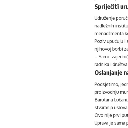
Spriječiti u
Udruženje poruču
nadležnih instit
menadžmenta koji
Poziv upućuju i 
njihovoj borbi z
– Samo zajedničk
radnika i društva
Oslanjanje n
Podsjetimo, jedn
proizvodnju muni
Barutana Lučani.
stvaranja uslova
Ovo nije prvi put
Uprava je sama p