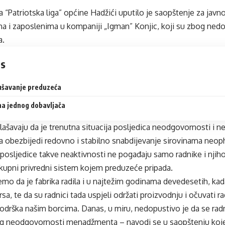
 “Patriotska liga” općine Hadžići uputilo je saopštenje za javn
a i zaposlenima u kompaniji „Igman” Konjic, koji su zbog nedo
a.
ts
rušavanje preduzeća
na jednog dobavljača
lašavaju da je trenutna situacija posljedica neodgovornosti i
obezbijedi redovno i stabilno snabdijevanje sirovinama neop
posljedice takve neaktivnosti ne pogađaju samo radnike i njihov
okupni privredni sistem kojem preduzeće pripada.
mo da je fabrika radila i u najtežim godinama devedesetih, kada
sa, te da su radnici tada uspjeli održati proizvodnju i očuvati r
podrška našim borcima. Danas, u miru, nedopustivo je da se ra
g neodgovornosti menadžmenta – navodi se u saopštenju koje