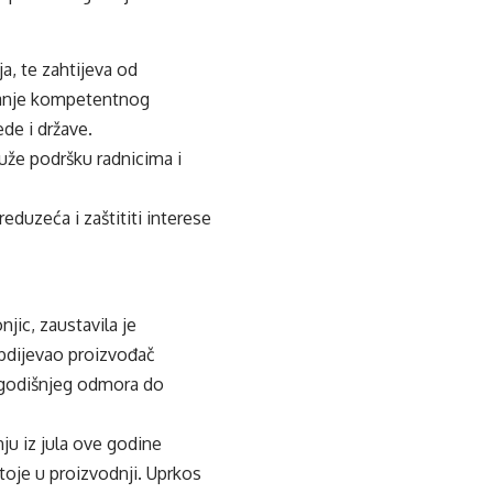
ja, te zahtijeva od
ovanje kompetentnog
de i države.
ruže podršku radnicima i
duzeća i zaštititi interese
jic, zaustavila je
abdijevao proizvođač
e godišnjeg odmora do
nju iz jula ove godine
toje u proizvodnji. Uprkos