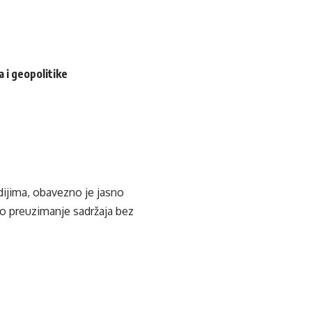
 i geopolitike
edijima, obavezno je jasno
ko preuzimanje sadržaja bez