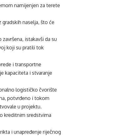
premom namijenjen za terete
 gradskih naselja, što će
o završena, istakavši da su
j koji su pratili tok
ivrede i transportne
je kapaciteta i stvaranje
nalno logističko čvorište
ima, potvrđeno i tokom
tvovale u projektu.
dio kreditnim sredstvima
rikta i unapređenje riječnog