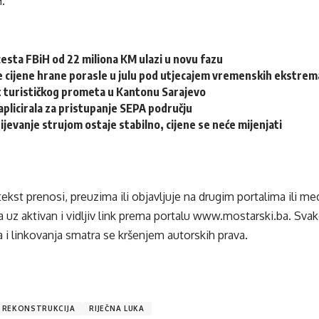
.
esta FBiH od 22 miliona KM ulazi u novu fazu
 cijene hrane porasle u julu pod utjecajem vremenskih ekstrema
st turističkog prometa u Kantonu Sarajevo
aplicirala za pristupanje SEPA području
jevanje strujom ostaje stabilno, cijene se neće mijenjati
tekst prenosi, preuzima ili objavljuje na drugim portalima ili m
 uz aktivan i vidljiv link prema portalu
www.mostarski.ba
. Sva
 i linkovanja smatra se kršenjem autorskih prava.
REKONSTRUKCIJA
RIJEČNA LUKA