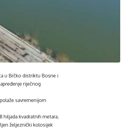
ata u Brčko distriktu Bosne i
napređenje riječnog
aspolaže savremenijom
 8 hiljada kvadratnih metara,
jen željeznički kolosijek