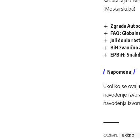
saobraćaja u BiH
(Mostarski.ba)
Zgrada Autoc
FAO: Globalne
Juli donio ra
BiH zvanično 
EPBiH: Snabdi
Napomena
Ukoliko se ovaj 
navođenje izvora
navođenja izvora
OZNAKE:
BRČKO