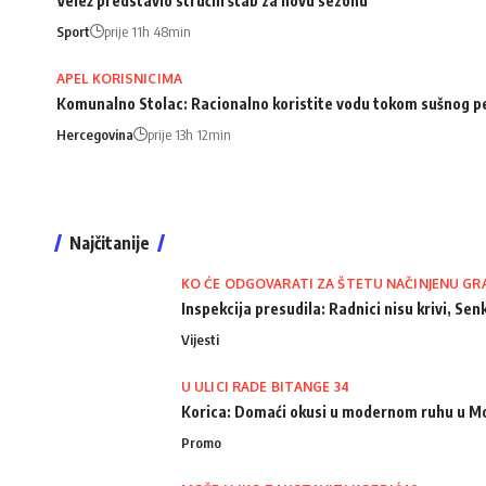
Velež predstavio stručni štab za novu sezonu
Sport
prije 11h 48min
APEL KORISNICIMA
Komunalno Stolac: Racionalno koristite vodu tokom sušnog p
Hercegovina
prije 13h 12min
Najčitanije
KO ĆE ODGOVARATI ZA ŠTETU NAČINJENU GR
Inspekcija presudila: Radnici nisu krivi, Senk
Vijesti
U ULICI RADE BITANGE 34
Korica: Domaći okusi u modernom ruhu u M
Promo