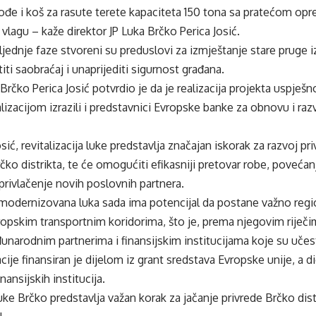
kođe i koš za rasute terete kapaciteta 150 tona sa pratećom o
vlagu – kaže direktor JP Luka Brčko Perica Josić.
ednje faze stvoreni su preduslovi za izmještanje stare pruge iz
iti saobraćaj i unaprijediti sigurnost građana.
Brčko Perica Josić potvrdio je da je realizacija projekta uspješn
izacijom izrazili i predstavnici Evropske banke za obnovu i razvo
ić, revitalizacija luke predstavlja značajan iskorak za razvoj pr
rčko distrikta, te će omogućiti efikasniji pretovar robe, povećan
 privlačenje novih poslovnih partnera.
modernizovana luka sada ima potencijal da postane važno regio
opskim transportnim koridorima, što je, prema njegovim riječ
narodnim partnerima i finansijskim institucijama koje su učes
acije finansiran je dijelom iz grant sredstava Evropske unije, a 
ansijskih institucija.
ke Brčko predstavlja važan korak za jačanje privrede Brčko dist