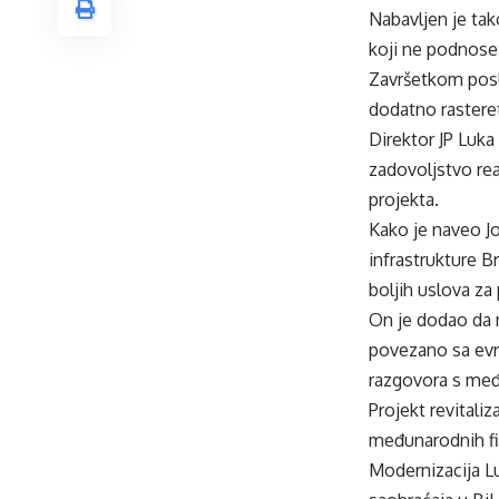
Nabavljen je ta
koji ne podnose 
Završetkom poslj
dodatno rasteret
Direktor JP Luka 
zadovoljstvo real
projekta.
Kako je naveo Jos
infrastrukture B
boljih uslova za
On je dodao da 
povezano sa evr
razgovora s među
Projekt revitaliz
međunarodnih fin
Modernizacija Lu