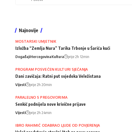
Najnovije
MOSTARSKI UMJETNIK
Izložba “Zemlja Nura” Tarika Trbonje u Šarića kući
Događaji
Hercegovina
Kultura
prije 2h 12min
PROGRAM POSVEĆEN KULTURI SJEĆANJA
Dani zavičaja: Ratni put svjedoka Veležistana
Vijesti
prije 2h 20min
PARALELNO S PREGOVORIMA
Senkić podnijela nove krivične prijave
Vijesti
prije 2h 24min
IBRO RAHIMIĆ ODABRAO LJUDE OD POVJERENJA