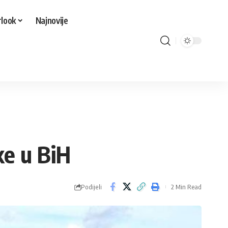
look
Najnovije
ke u BiH
Podijeli
2 Min Read