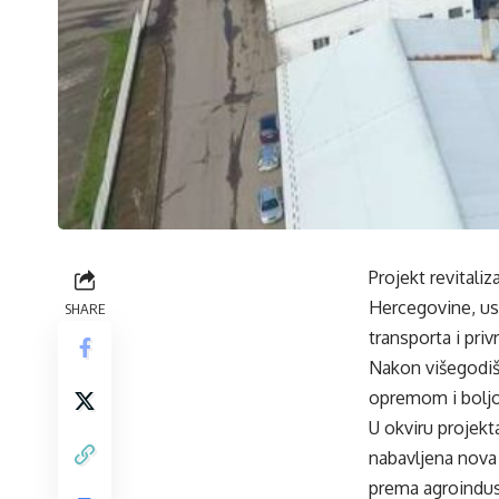
Projekt revitaliz
Hercegovine, usp
SHARE
transporta i pri
Nakon višegodiš
opremom i boljo
U okviru projekt
nabavljena nova 
prema agroindu