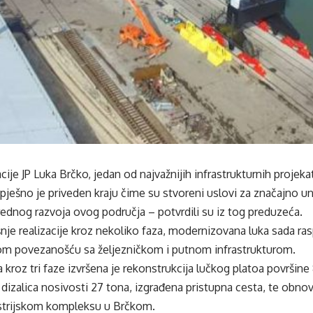
acije JP Luka Brčko, jedan od najvažnijih infrastrukturnih projek
ješno je priveden kraju čime su stvoreni uslovi za značajno u
vrednog razvoja ovog područja – potvrdili su iz tog preduzeća.
nje realizacije kroz nekoliko faza, modernizovana luka sada r
m povezanošću sa željezničkom i putnom infrastrukturom.
a kroz tri faze izvršena je rekonstrukcija lučkog platoa površine
dizalica nosivosti 27 tona, izgrađena pristupna cesta, te obnovl
strijskom kompleksu u Brčkom.