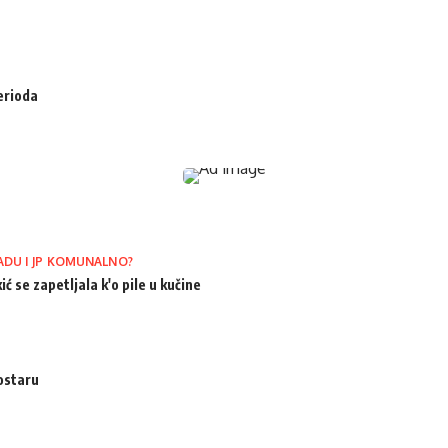
erioda
ADU I JP KOMUNALNO?
ić se zapetljala k'o pile u kučine
ostaru