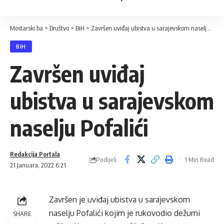
Mostarski.ba
>
Društvo
>
BiH
>
Završen uviđaj ubistva u sarajevskom naselju Pofalići
BIH
Završen uviđaj
ubistva u sarajevskom
naselju Pofalići
Redakcija Portala
Podijeli
1 Min Read
21 Januara, 2022 6:21
Završen je uviđaj ubistva u sarajevskom
naselju Pofalići kojim je rukovodio dežurni
SHARE