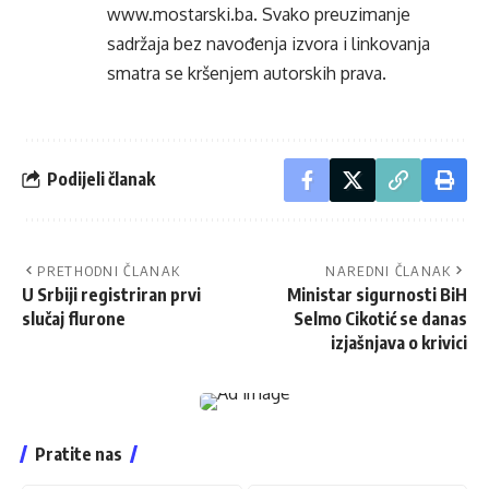
www.mostarski.ba
. Svako preuzimanje
sadržaja bez navođenja izvora i linkovanja
smatra se kršenjem autorskih prava.
Podijeli članak
PRETHODNI ČLANAK
NAREDNI ČLANAK
U Srbiji registriran prvi
Ministar sigurnosti BiH
slučaj flurone
Selmo Cikotić se danas
izjašnjava o krivici
Pratite nas