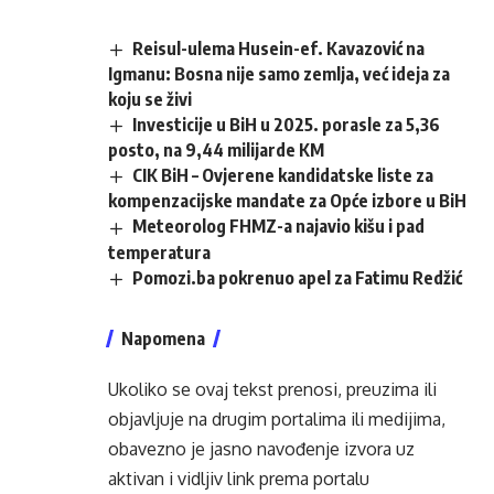
Reisul-ulema Husein-ef. Kavazović na
Igmanu: Bosna nije samo zemlja, već ideja za
koju se živi
Investicije u BiH u 2025. porasle za 5,36
posto, na 9,44 milijarde KM
CIK BiH – Ovjerene kandidatske liste za
kompenzacijske mandate za Opće izbore u BiH
Meteorolog FHMZ-a najavio kišu i pad
temperatura
Pomozi.ba pokrenuo apel za Fatimu Redžić
Napomena
Ukoliko se ovaj tekst prenosi, preuzima ili
objavljuje na drugim portalima ili medijima,
obavezno je jasno navođenje izvora uz
aktivan i vidljiv link prema portalu