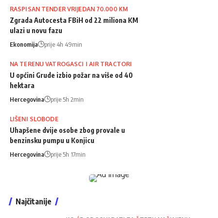
RASPISAN TENDER VRIJEDAN 70.000 KM
Zgrada Autocesta FBiH od 22 miliona KM
ulazi u novu fazu
Ekonomija
prije 4h 49min
NA TERENU VATROGASCI I AIR TRACTORI
U općini Grude izbio požar na više od 40
hektara
Hercegovina
prije 5h 2min
LIŠENI SLOBODE
Uhapšene dvije osobe zbog provale u
benzinsku pumpu u Konjicu
Hercegovina
prije 5h 17min
Najčitanije