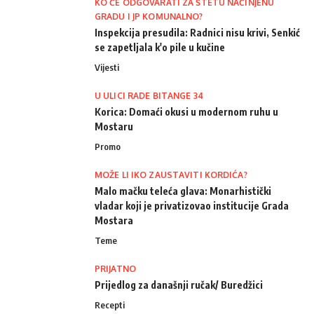
KO ĆE ODGOVARATI ZA ŠTETU NAČINJENU
GRADU I JP KOMUNALNO?
Inspekcija presudila: Radnici nisu krivi, Senkić
se zapetljala k'o pile u kučine
Vijesti
U ULICI RADE BITANGE 34
Korica: Domaći okusi u modernom ruhu u
Mostaru
Promo
MOŽE LI IKO ZAUSTAVITI KORDIĆA?
Malo mačku teleća glava: Monarhistički
vladar koji je privatizovao institucije Grada
Mostara
Teme
PRIJATNO
Prijedlog za današnji ručak/ Buredžici
Recepti