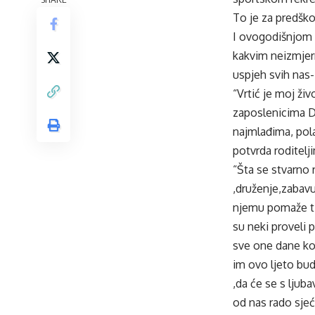
To je za predško
I ovogodišnjom z
kakvim neizmjern
uspjeh svih nas- 
“Vrtić je moj živ
zaposlenicima Dj
najmlađima, pol
potvrda roditelj
“Šta se stvarno 
,druženje,zabavu 
njemu pomaže ti 
su neki proveli p
sve one dane koj
im ovo ljeto bud
,da će se s ljuba
od nas rado sjeć