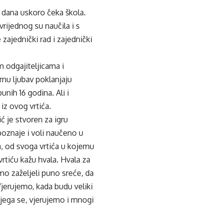
h dana uskoro čeka škola.
rijednog su naučila i s
ajednički rad i zajednički
m odgajiteljicama i
rnu ljubav poklanjaju
ih 16 godina. Ali i
iz ovog vrtića.
ć je stvoren za igru
upoznaje i voli naučeno u
a, od svoga vrtića u kojemu
vrtiću kažu hvala. Hvala za
mo zaželjeli puno sreće, da
jerujemo, kada budu veliki
 kojega se, vjerujemo i mnogi