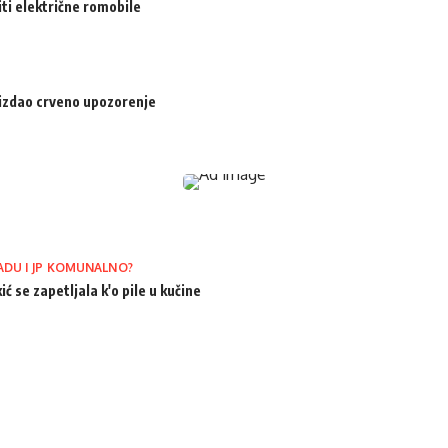
iti električne romobile
izdao crveno upozorenje
ADU I JP KOMUNALNO?
ić se zapetljala k'o pile u kučine