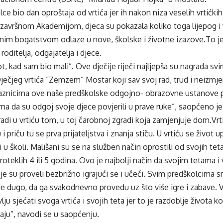
lce bio dan oproštaja od vrtića jer ih nakon niza veselih vrtićki
avršnom Akademijom, djeca su pokazala koliko toga lijepog i v
im bogatstvom odlaze u nove, školske i životne izazove.To je z
roditelja, odgajatelja i djece.
ot, kad sam bio mali”. Ove dječije riječi najljepša su nagrada svi
ečjeg vrtića “Zemzem” Mostar koji sav svoj rad, trud i neizmje
aznicima ove naše predškolske odgojno- obrazovne ustanove pun
ima da su odgoj svoje djece povjerili u prave ruke”, saopćeno je 
radi u vrtiću tom, u toj čarobnoj zgradi koja zamjenjuje dom.Vrti
i priču tu se prva prijateljstva i znanja stiču. U vrtiću se život 
u školi. Mališani su se na služben način oprostili od svojih tet
roteklih 4 ili 5 godina. Ovo je najbolji način da svojim tetama i 
e su proveli bezbrižno igrajući se i učeći. Svim predškolcima s
e dugo, da ga svakodnevno provedu uz što više igre i zabave. V
vlju sjećati svoga vrtića i svojih teta jer to je razdoblje života
aju”, navodi se u saopćenju.