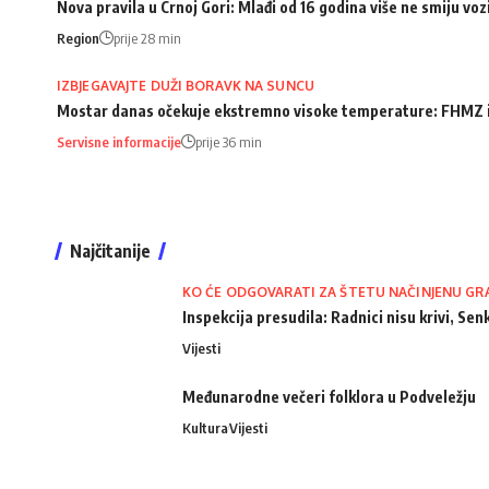
Nova pravila u Crnoj Gori: Mlađi od 16 godina više ne smiju voz
Region
prije 28 min
IZBJEGAVAJTE DUŽI BORAVK NA SUNCU
Mostar danas očekuje ekstremno visoke temperature: FHMZ 
Servisne informacije
prije 36 min
Najčitanije
KO ĆE ODGOVARATI ZA ŠTETU NAČINJENU GR
Inspekcija presudila: Radnici nisu krivi, Senk
Vijesti
Međunarodne večeri folklora u Podveležju
Kultura
Vijesti