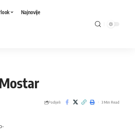
look
Najnovije
 Mostar
Podijeli
3 Min Read
o-