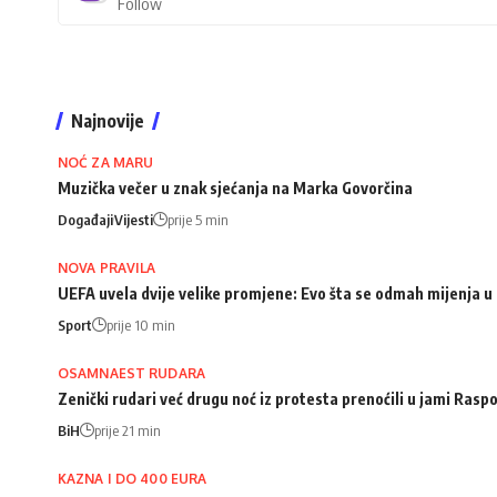
Follow
Najnovije
NOĆ ZA MARU
Muzička večer u znak sjećanja na Marka Govorčina
Događaji
Vijesti
prije 5 min
NOVA PRAVILA
UEFA uvela dvije velike promjene: Evo šta se odmah mijenja u 
Sport
prije 10 min
OSAMNAEST RUDARA
Zenički rudari već drugu noć iz protesta prenoćili u jami Rasp
BiH
prije 21 min
KAZNA I DO 400 EURA