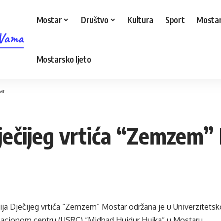
Mostar
Društvo
Kultura
Sport
Mostar
 Vama
Mostarsko ljeto
ar
ječijeg vrtića “Zemzem”
ja Dječijeg vrtića “Zemzem” Mostar održana je u Univerzitetsk
acionom centru (USRC) “Midhad Hujdur Hujka” u Mostaru.