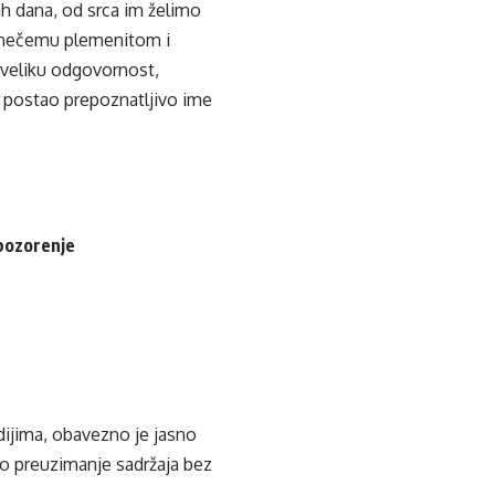
ih dana, od srca im želimo
o nečemu plemenitom i
e veliku odgovornost,
ć postao prepoznatljivo ime
pozorenje
edijima, obavezno je jasno
ko preuzimanje sadržaja bez