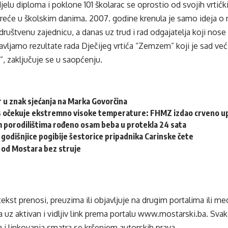
elu diploma i poklone 101 školarac se oprostio od svojih vrtićk
sreće u školskim danima. 2007. godine krenula je samo ideja 
 društvenu zajednicu, a danas uz trud i rad odgajatelja koji nos
vljamo rezultate rada Dječijeg vrtića “Zemzem” koji je sad ve
, zaključuje se u saopćenju.
 u znak sjećanja na Marka Govorčina
 očekuje ekstremno visoke temperature: FHMZ izdao crveno u
 porodilištima rođeno osam beba u protekla 24 sata
 godišnjice pogibije šestorice pripadnika Carinske čete
 od Mostara bez struje
tekst prenosi, preuzima ili objavljuje na drugim portalima ili m
 uz aktivan i vidljiv link prema portalu
www.mostarski.ba
. Sva
 i linkovanja smatra se kršenjem autorskih prava.