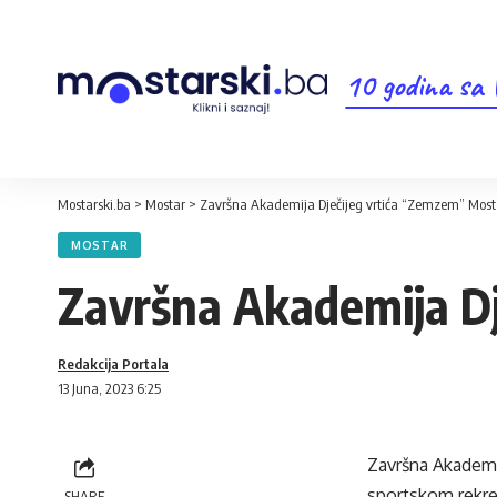
10 godina sa
Mostarski.ba
>
Mostar
>
Završna Akademija Dječijeg vrtića “Zemzem” Most
MOSTAR
Završna Akademija D
Redakcija Portala
13 Juna, 2023 6:25
Završna Akademi
sportskom rekre
SHARE