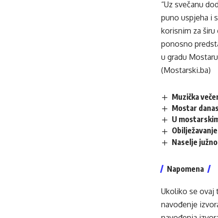
“Uz svečanu dodj
puno uspjeha i 
korisnim za širu
ponosno predsta
u gradu Mostaru”
(Mostarski.ba)
Muzička večer
Mostar danas
U mostarskim
Obilježavanje
Naselje južno
Napomena
Ukoliko se ovaj 
navođenje izvora
navođenja izvora