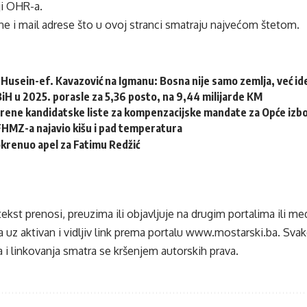
ji OHR-a.
e i mail adrese što u ovoj stranci smatraju najvećom štetom.
Husein-ef. Kavazović na Igmanu: Bosna nije samo zemlja, već idej
 BiH u 2025. porasle za 5,36 posto, na 9,44 milijarde KM
erene kandidatske liste za kompenzacijske mandate za Opće izb
HMZ-a najavio kišu i pad temperatura
krenuo apel za Fatimu Redžić
tekst prenosi, preuzima ili objavljuje na drugim portalima ili m
 uz aktivan i vidljiv link prema portalu
www.mostarski.ba
. Sva
 i linkovanja smatra se kršenjem autorskih prava.