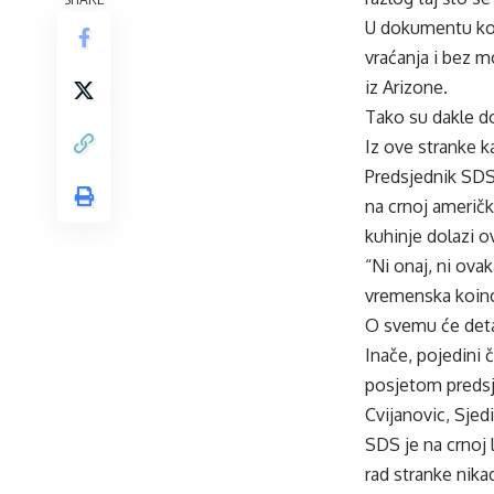
U dokumentu koj
vraćanja i bez m
iz Arizone.
Tako su dakle d
Iz ove stranke k
Predsjednik SDS-
na crnoj američk
kuhinje dolazi ov
“Ni onaj, ni ova
vremenska koinc
O svemu će detal
Inače, pojedini
posjetom predsj
Cvijanovic, Sje
SDS je na crnoj 
rad stranke nika