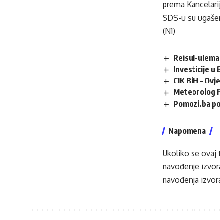
prema Kancelari
SDS-u su ugašen
(N1)
Reisul-ulema 
Investicije u
CIK BiH – Ovj
Meteorolog F
Pomozi.ba po
Napomena
Ukoliko se ovaj 
navođenje izvora
navođenja izvora