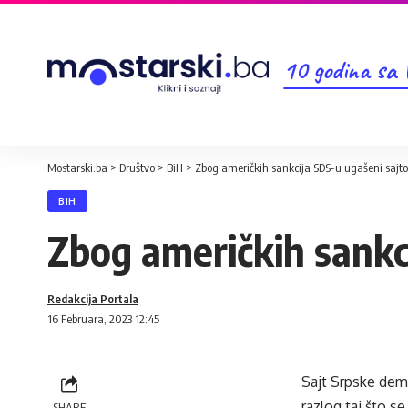
10 godina sa
Mostarski.ba
>
Društvo
>
BiH
>
Zbog američkih sankcija SDS-u ugašeni sajto
BIH
Zbog američkih sankci
Redakcija Portala
16 Februara, 2023 12:45
Sajt Srpske dem
razlog taj što se
SHARE