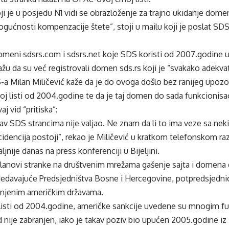
i je u posjedu
N1
vidi se obrazloženje za trajno ukidanje dom
ogućnosti kompenzacije štete”, stoji u mailu koji je poslat S
omeni sdsrs.com i sdsrs.net koje SDS koristi od 2007.godine u
ažu da su već registrovali domen sds.rs koji je “svakako adekvatn
a Milan Miličević kaže da je do ovoga došlo bez ranijeg upozo
oj listi od 2004.godine te da je taj domen do sada funkcionisao
aj vid “pritiska”:
kav SDS strancima nije valjao. Ne znam da li to ima veze sa nek
idencija postoji”, rekao je Miličević u kratkom telefonskom ra
jnije danas na press konferenciji u Bijeljini.
 članovi stranke na društvenim mrežama gašenje sajta i domena
edavajuće Predsjedništva Bosne i Hercegovine, potpredsjedni
dinjenim američkim državama.
listi od 2004.godine, američke sankcije uvedene su mnogim fun
d nije zabranjen, iako je takav poziv bio upućen 2005.godine i