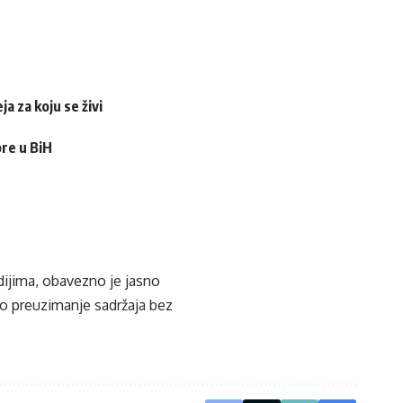
a za koju se živi
ore u BiH
edijima, obavezno je jasno
ko preuzimanje sadržaja bez