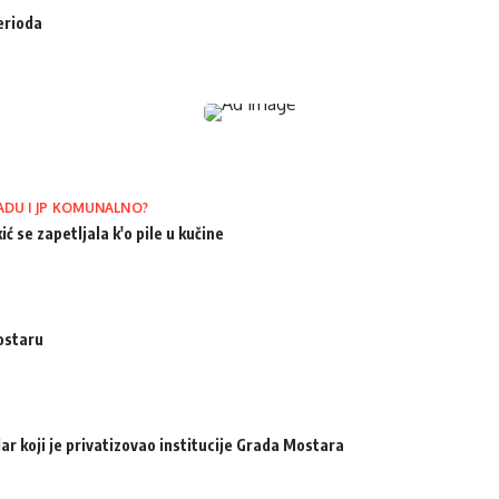
erioda
ADU I JP KOMUNALNO?
ić se zapetljala k'o pile u kučine
ostaru
ar koji je privatizovao institucije Grada Mostara