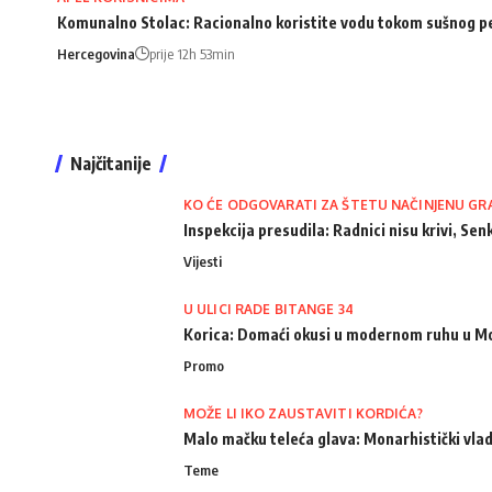
Komunalno Stolac: Racionalno koristite vodu tokom sušnog p
Hercegovina
prije 12h 53min
Najčitanije
KO ĆE ODGOVARATI ZA ŠTETU NAČINJENU GR
Inspekcija presudila: Radnici nisu krivi, Senk
Vijesti
U ULICI RADE BITANGE 34
Korica: Domaći okusi u modernom ruhu u M
Promo
MOŽE LI IKO ZAUSTAVITI KORDIĆA?
Malo mačku teleća glava: Monarhistički vlad
Teme