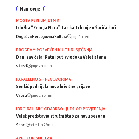
Najnovije
MOSTARSKI UMJETNIK
Izložba “Zemlja Nura” Tarika Trbonje u Šarića kući
Događaji
Hercegovina
Kultura
prije 1h 53min
PROGRAM POSVEĆEN KULTURI SJEĆANJA
Dani zavičaja: Ratni put svjedoka Veležistana
Vijesti
prije 2h 1min
PARALELNO S PREGOVORIMA
Senkić podnijela nove krivične prijave
Vijesti
prije 2h 5min
IBRO RAHIMIĆ ODABRAO LJUDE OD POVJERENJA
Velež predstavio stručni štab za novu sezonu
Sport
prije 11h 29min
APEL KORISNICIMA