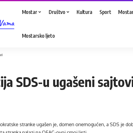
Mostar
Društvo
Kultura
Sport
Mostar
 Vama
Mostarsko ljeto
vi
ja SDS-u ugašeni sajtov
okratske stranke ugašen je, domen onemogućen, a SDS je dobi
 ta stranka nalazi na OFAC-ovoj crnoj listi.