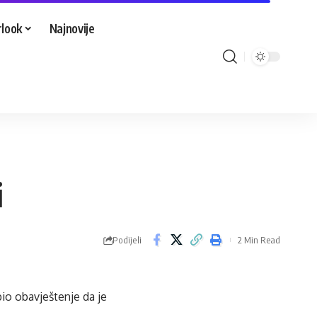
look
Najnovije
i
Podijeli
2 Min Read
o obavještenje da je