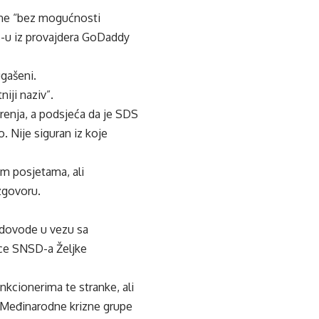
ene “bez mogućnosti
DS-u iz provajdera GoDaddy
gašeni.
iji naziv”.
renja, a podsjeća da je SDS
. Nije siguran iz koje
im posjetama, ali
zgovoru.
 dovode u vezu sa
ce SNSD-a Željke
kcionerima te stranke, ali
z Međinarodne krizne grupe