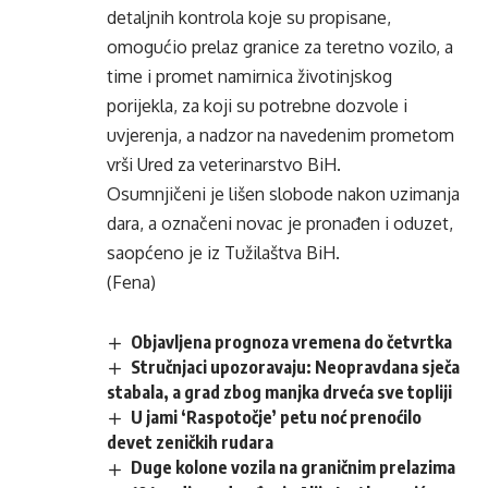
detaljnih kontrola koje su propisane,
omogućio prelaz granice za teretno vozilo, a
time i promet namirnica životinjskog
porijekla, za koji su potrebne dozvole i
uvjerenja, a nadzor na navedenim prometom
vrši Ured za veterinarstvo BiH.
Osumnjičeni je lišen slobode nakon uzimanja
dara, a označeni novac je pronađen i oduzet,
saopćeno je iz Tužilaštva BiH.
(Fena)
Objavljena prognoza vremena do četvrtka
Stručnjaci upozoravaju: Neopravdana sječa
stabala, a grad zbog manjka drveća sve topliji
U jami ‘Raspotočje’ petu noć prenoćilo
devet zeničkih rudara
Duge kolone vozila na graničnim prelazima