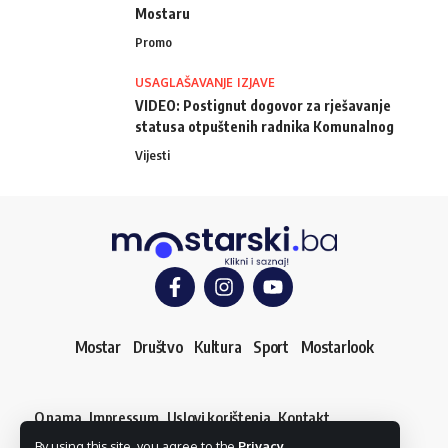
Mostaru
Promo
USAGLAŠAVANJE IZJAVE
VIDEO: Postignut dogovor za rješavanje
statusa otpuštenih radnika Komunalnog
Vijesti
Mostar
Društvo
Kultura
Sport
Mostarlook
O nama
Impressum
Uslovi korištenja
Kontakt
Dojavi vijest
By using this site, you agree to the
Privacy