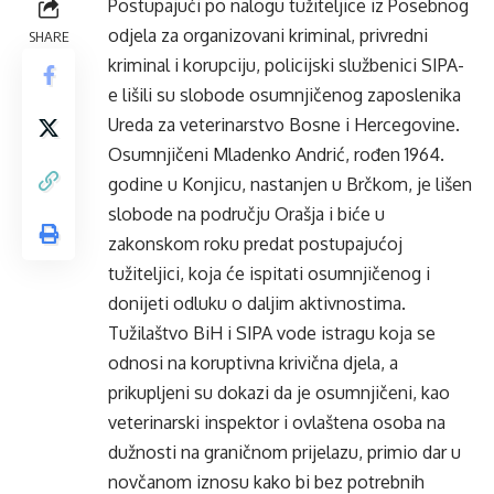
Postupajući po nalogu tužiteljice iz Posebnog
odjela za organizovani kriminal, privredni
SHARE
kriminal i korupciju, policijski službenici SIPA-
e lišili su slobode osumnjičenog zaposlenika
Ureda za veterinarstvo Bosne i Hercegovine.
Osumnjičeni Mladenko Andrić, rođen 1964.
godine u Konjicu, nastanjen u Brčkom, je lišen
slobode na području Orašja i biće u
zakonskom roku predat postupajućoj
tužiteljici, koja će ispitati osumnjičenog i
donijeti odluku o daljim aktivnostima.
Tužilaštvo BiH i SIPA vode istragu koja se
odnosi na koruptivna krivična djela, a
prikupljeni su dokazi da je osumnjičeni, kao
veterinarski inspektor i ovlaštena osoba na
dužnosti na graničnom prijelazu, primio dar u
novčanom iznosu kako bi bez potrebnih