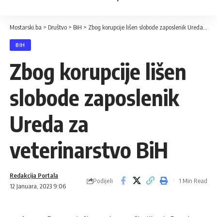
Mostarski.ba
>
Društvo
>
BiH
>
Zbog korupcije lišen slobode zaposlenik Ureda za veterinarstvo BiH
BIH
Zbog korupcije lišen
slobode zaposlenik
Ureda za
veterinarstvo BiH
Redakcija Portala
Podijeli
1 Min Read
12 Januara, 2023 9:06