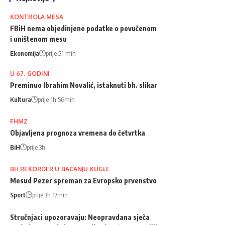
KONTROLA MESA
FBiH nema objedinjene podatke o povučenom
i uništenom mesu
Ekonomija
prije 51 min
U 67. GODINI
Preminuo Ibrahim Novalić, istaknuti bh. slikar
Kultura
prije 1h 56min
FHMZ
Objavljena prognoza vremena do četvrtka
BiH
prije 3h
BH REKORDER U BACANJU KUGLE
Mesud Pezer spreman za Evropsko prvenstvo
Sport
prije 3h 17min
Stručnjaci upozoravaju: Neopravdana sječa