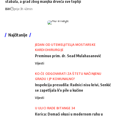
stabala, a grad zbog manjka drveća sve topliji
BiH
prije 3h 43min
Najčitanije
JEDAN OD UTEMELJITELJA MOSTARSKE
KARDIOHIRURGIJE
Preminuo prim. dr. Sead Mulahasanović
Vijesti
KO ĆE ODGOVARATI ZA ŠTETU NAČINJENU
GRADU I JP KOMUNALNO?
Inspekcija presudila: Radnici nisu krivi, Senkić
se zapetljala k'o pile u kučine
Vijesti
U ULICI RADE BITANGE 34
Korica: Domaći okusi u modernom ruhu u