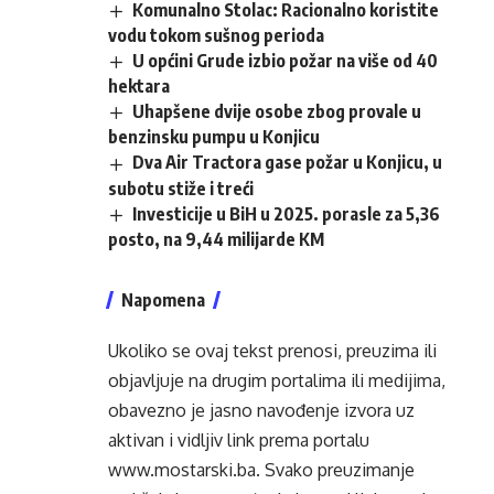
Komunalno Stolac: Racionalno koristite
vodu tokom sušnog perioda
U općini Grude izbio požar na više od 40
hektara
Uhapšene dvije osobe zbog provale u
benzinsku pumpu u Konjicu
Dva Air Tractora gase požar u Konjicu, u
subotu stiže i treći
Investicije u BiH u 2025. porasle za 5,36
posto, na 9,44 milijarde KM
Napomena
Ukoliko se ovaj tekst prenosi, preuzima ili
objavljuje na drugim portalima ili medijima,
obavezno je jasno navođenje izvora uz
aktivan i vidljiv link prema portalu
www.mostarski.ba
. Svako preuzimanje