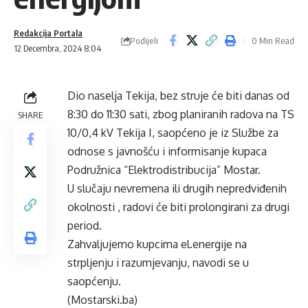
Redakcija Portala
Podijeli
0 Min Read
12 Decembra, 2024 8:04
Dio naselja Tekija, bez struje će biti danas od
8:30 do 11:30 sati, zbog planiranih radova na TS
SHARE
10/0,4 kV Tekija I, saopćeno je iz Službe za
odnose s javnošću i informisanje kupaca
Podružnica “Elektrodistribucija” Mostar.
U slučaju nevremena ili drugih nepredviđenih
okolnosti , radovi će biti prolongirani za drugi
period.
Zahvaljujemo kupcima el.energije na
strpljenju i razumjevanju, navodi se u
saopćenju.
(Mostarski.ba)