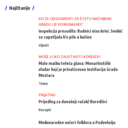
Najčitanije
KO ĆE ODGOVARATI ZA ŠTETU NAČINJENU
GRADU I JP KOMUNALNO?
Inspekcija presudila: Radnici nisu krivi, Senkić
se zapetljala k'o pile u kučine
Vijesti
MOŽE LI IKO ZAUSTAVITI KORDIĆA?
Malo mačku teleća glava: Monarhistički
vladar koji je privatizovao institucije Grada
Mostara
Teme
PRIJATNO
Prijedlog za današnji ručak/ Buredžici
Recepti
Međunarodne večeri folklora u Podveležju