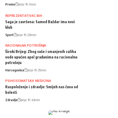
Promo
prije 1h 5min
REPREZENTATIVAC BIH
Saga je završena: Samed Baždar ima novi
klub
Sport
prije 1h 28min
RACIONALNA POTROŠNJA
Široki Brijeg: Zbog suše i smanjenih zaliha
vode upućen apel građanima na racionalnu
potrošnju
Hercegovina
prije 1h 35min
PSIHOSOMATSKA MEDICINA
Raspoloženje i zdravlje: Smijeh nas čuva od
bolesti
Zdravlje
prije 1h 43min