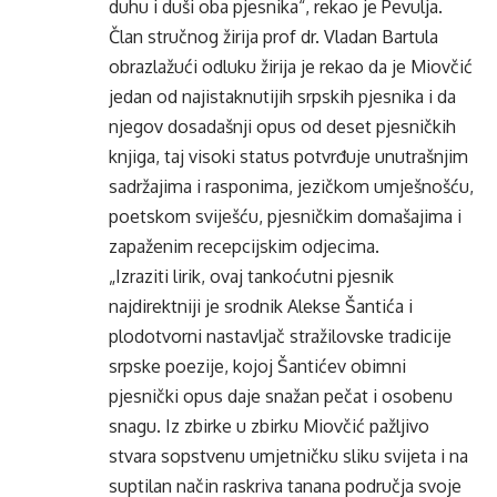
duhu i duši oba pjesnika“, rekao je Pevulja.
Član stručnog žirija prof dr. Vladan Bartula
obrazlažući odluku žirija je rekao da je Miovčić
jedan od najistaknutijih srpskih pjesnika i da
njegov dosadašnji opus od deset pjesničkih
knjiga, taj visoki status potvrđuje unutrašnjim
sadržajima i rasponima, jezičkom umješnošću,
poetskom sviješću, pjesničkim domašajima i
zapaženim recepcijskim odjecima.
„Izraziti lirik, ovaj tankoćutni pjesnik
najdirektniji je srodnik Alekse Šantića i
plodotvorni nastavljač stražilovske tradicije
srpske poezije, kojoj Šantićev obimni
pjesnički opus daje snažan pečat i osobenu
snagu. Iz zbirke u zbirku Miovčić pažljivo
stvara sopstvenu umjetničku sliku svijeta i na
suptilan način raskriva tanana područja svoje