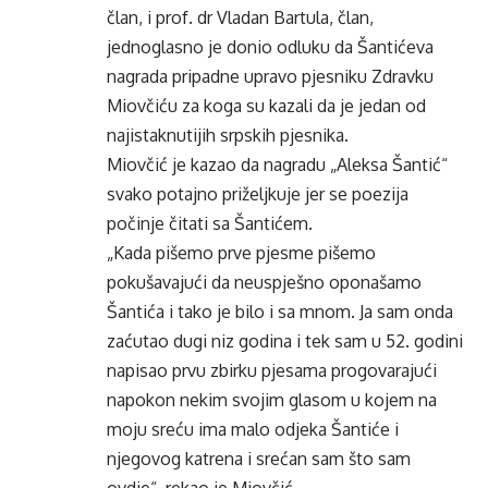
član, i prof. dr Vladan Bartula, član,
jednoglasno je donio odluku da Šantićeva
nagrada pripadne upravo pjesniku Zdravku
Miovčiću za koga su kazali da je jedan od
najistaknutijih srpskih pjesnika.
Miovčić je kazao da nagradu „Aleksa Šantić“
svako potajno priželjkuje jer se poezija
počinje čitati sa Šantićem.
„Kada pišemo prve pjesme pišemo
pokušavajući da neuspješno oponašamo
Šantića i tako je bilo i sa mnom. Ja sam onda
zaćutao dugi niz godina i tek sam u 52. godini
napisao prvu zbirku pjesama progovarajući
napokon nekim svojim glasom u kojem na
moju sreću ima malo odjeka Šantiće i
njegovog katrena i srećan sam što sam