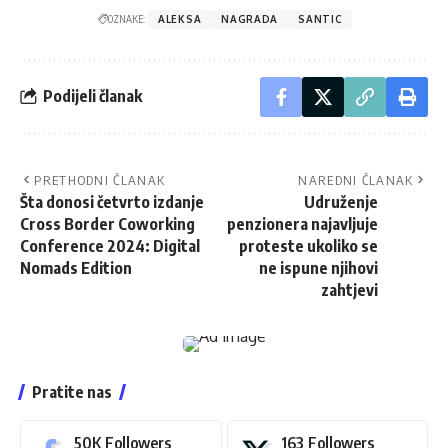
OZNAKE:
ALEKSA
NAGRADA
SANTIC
Podijeli članak
PRETHODNI ČLANAK
NAREDNI ČLANAK
Šta donosi četvrto izdanje
Udruženje
Cross Border Coworking
penzionera najavljuje
Conference 2024: Digital
proteste ukoliko se
Nomads Edition
ne ispune njihovi
zahtjevi
Pratite nas
50K
Followers
163
Followers