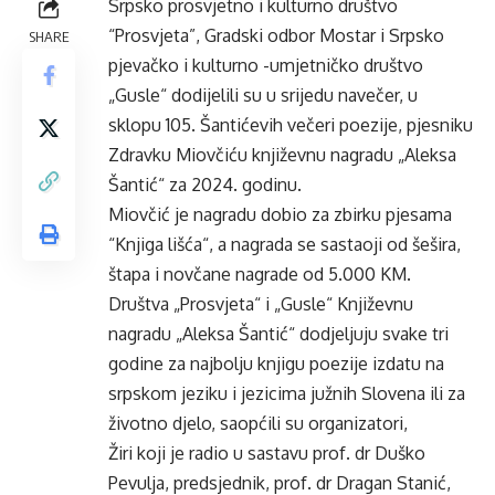
Srpsko prosvjetno i kulturno društvo
“Prosvjeta”, Gradski odbor Mostar i Srpsko
SHARE
pjevačko i kulturno -umjetničko društvo
„Gusle“ dodijelili su u srijedu navečer, u
sklopu 105. Šantićevih večeri poezije, pjesniku
Zdravku Miovčiću književnu nagradu „Aleksa
Šantić“ za 2024. godinu.
Miovčić je nagradu dobio za zbirku pjesama
“Knjiga lišća“, a nagrada se sastaoji od šešira,
štapa i novčane nagrade od 5.000 KM.
Društva „Prosvjeta“ i „Gusle“ Književnu
nagradu „Aleksa Šantić“ dodjeljuju svake tri
godine za najbolju knjigu poezije izdatu na
srpskom jeziku i jezicima južnih Slovena ili za
životno djelo, saopćili su organizatori,
Žiri koji je radio u sastavu prof. dr Duško
Pevulja, predsjednik, prof. dr Dragan Stanić,