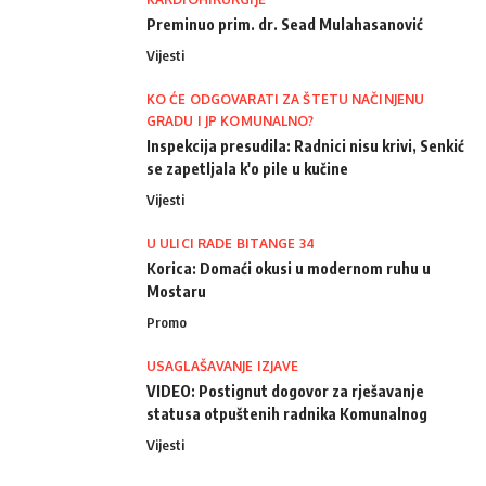
Preminuo prim. dr. Sead Mulahasanović
Vijesti
KO ĆE ODGOVARATI ZA ŠTETU NAČINJENU
GRADU I JP KOMUNALNO?
Inspekcija presudila: Radnici nisu krivi, Senkić
se zapetljala k'o pile u kučine
Vijesti
U ULICI RADE BITANGE 34
Korica: Domaći okusi u modernom ruhu u
Mostaru
Promo
USAGLAŠAVANJE IZJAVE
VIDEO: Postignut dogovor za rješavanje
statusa otpuštenih radnika Komunalnog
Vijesti