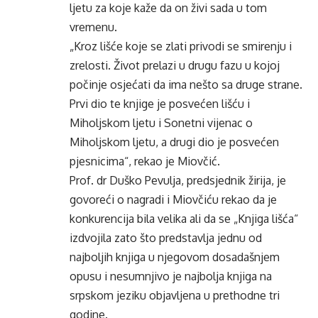
ljetu za koje kaže da on živi sada u tom
vremenu.
„Kroz lišće koje se zlati privodi se smirenju i
zrelosti. Život prelazi u drugu fazu u kojoj
počinje osjećati da ima nešto sa druge strane.
Prvi dio te knjige je posvećen lišću i
Miholjskom ljetu i Sonetni vijenac o
Miholjskom ljetu, a drugi dio je posvećen
pjesnicima“, rekao je Miovčić.
Prof. dr Duško Pevulja, predsjednik žirija, je
govoreći o nagradi i Miovčiću rekao da je
konkurencija bila velika ali da se „Knjiga lišća“
izdvojila zato što predstavlja jednu od
najboljih knjiga u njegovom dosadašnjem
opusu i nesumnjivo je najbolja knjiga na
srpskom jeziku objavljena u prethodne tri
godine.