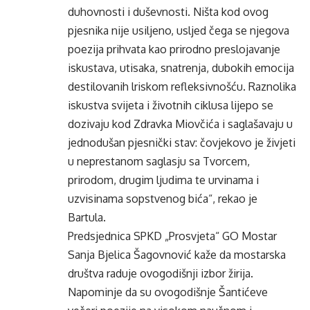
duhovnosti i duševnosti. Ništa kod ovog
pjesnika nije usiljeno, usljed čega se njegova
poezija prihvata kao prirodno preslojavanje
iskustava, utisaka, snatrenja, dubokih emocija
destilovanih lriskom refleksivnošću. Raznolika
iskustva svijeta i životnih ciklusa lijepo se
dozivaju kod Zdravka Miovčića i saglašavaju u
jednodušan pjesnički stav: čovjekovo je živjeti
u neprestanom saglasju sa Tvorcem,
prirodom, drugim ljudima te urvinama i
uzvisinama sopstvenog bića“, rekao je
Bartula.
Predsjednica SPKD „Prosvjeta“ GO Mostar
Sanja Bjelica Šagovnović kaže da mostarska
društva raduje ovogodišnji izbor žirija.
Napominje da su ovogodišnje Šantićeve