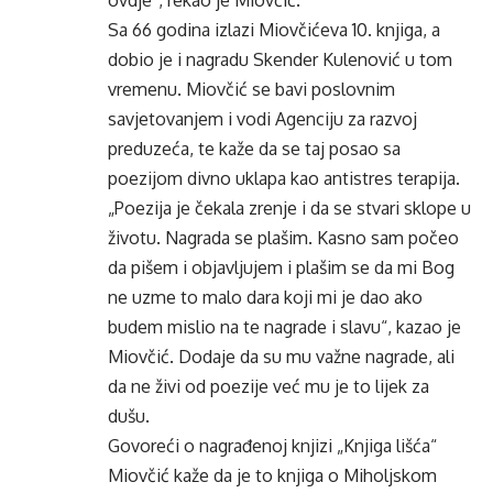
ovdje“, rekao je Miovčić.
Sa 66 godina izlazi Miovčićeva 10. knjiga, a
dobio je i nagradu Skender Kulenović u tom
vremenu. Miovčić se bavi poslovnim
savjetovanjem i vodi Agenciju za razvoj
preduzeća, te kaže da se taj posao sa
poezijom divno uklapa kao antistres terapija.
„Poezija je čekala zrenje i da se stvari sklope u
životu. Nagrada se plašim. Kasno sam počeo
da pišem i objavljujem i plašim se da mi Bog
ne uzme to malo dara koji mi je dao ako
budem mislio na te nagrade i slavu“, kazao je
Miovčić. Dodaje da su mu važne nagrade, ali
da ne živi od poezije već mu je to lijek za
dušu.
Govoreći o nagrađenoj knjizi „Knjiga lišća“
Miovčić kaže da je to knjiga o Miholjskom