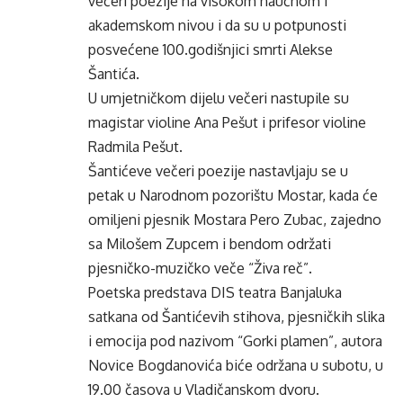
večeri poezije na visokom naučnom i
akademskom nivou i da su u potpunosti
posvećene 100.godišnjici smrti Alekse
Šantića.
U umjetničkom dijelu večeri nastupile su
magistar violine Ana Pešut i prifesor violine
Radmila Pešut.
Šantićeve večeri poezije nastavljaju se u
petak u Narodnom pozorištu Mostar, kada će
omiljeni pjesnik Mostara Pero Zubac, zajedno
sa Milošem Zupcem i bendom održati
pjesničko-muzičko veče “Živa reč”.
Poetska predstava DIS teatra Banjaluka
satkana od Šantićevih stihova, pjesničkih slika
i emocija pod nazivom “Gorki plamen”, autora
Novice Bogdanovića biće održana u subotu, u
19.00 časova u Vladičanskom dvoru.