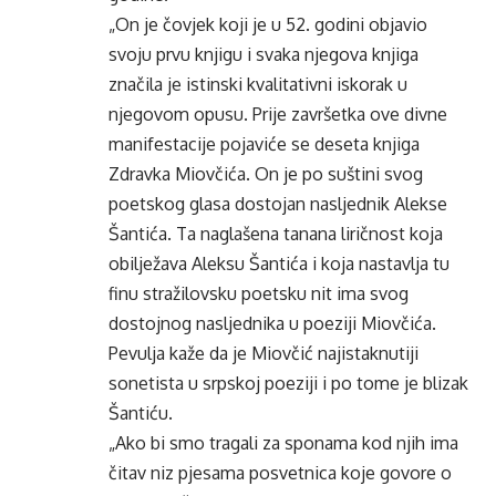
„On je čovjek koji je u 52. godini objavio
svoju prvu knjigu i svaka njegova knjiga
značila je istinski kvalitativni iskorak u
njegovom opusu. Prije završetka ove divne
manifestacije pojaviće se deseta knjiga
Zdravka Miovčića. On je po suštini svog
poetskog glasa dostojan nasljednik Alekse
Šantića. Ta naglašena tanana liričnost koja
obilježava Aleksu Šantića i koja nastavlja tu
finu stražilovsku poetsku nit ima svog
dostojnog nasljednika u poeziji Miovčića.
Pevulja kaže da je Miovčić najistaknutiji
sonetista u srpskoj poeziji i po tome je blizak
Šantiću.
„Ako bi smo tragali za sponama kod njih ima
čitav niz pjesama posvetnica koje govore o