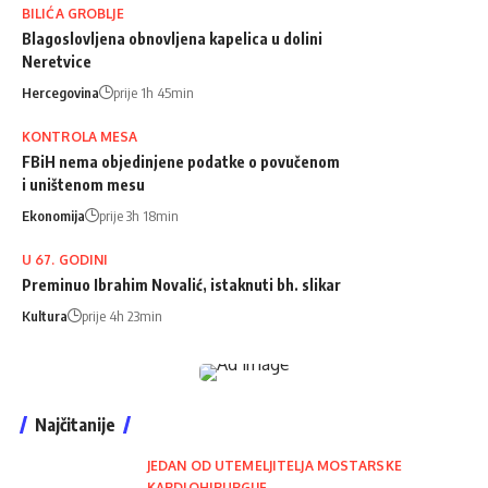
BILIĆA GROBLJE
Blagoslovljena obnovljena kapelica u dolini
Neretvice
Hercegovina
prije 1h 45min
KONTROLA MESA
FBiH nema objedinjene podatke o povučenom
i uništenom mesu
Ekonomija
prije 3h 18min
U 67. GODINI
Preminuo Ibrahim Novalić, istaknuti bh. slikar
Kultura
prije 4h 23min
Najčitanije
JEDAN OD UTEMELJITELJA MOSTARSKE
KARDIOHIRURGIJE