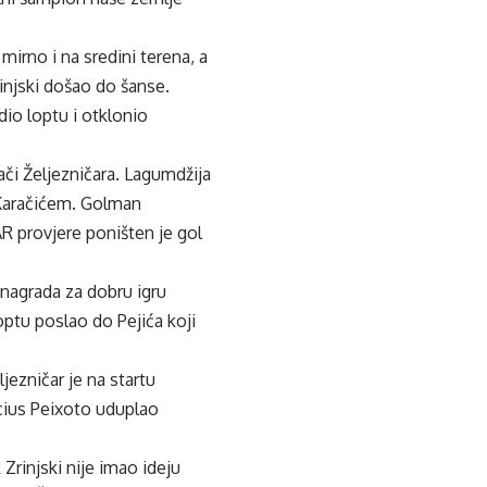
irno i na sredini terena, a
rinjski došao do šanse.
dio loptu i otklonio
rači Željezničara. Lagumdžija
s Karačićem. Golman
R provjere poništen je gol
 nagrada za dobru igru
optu poslao do Pejića koji
jezničar je na startu
icius Peixoto uduplao
 Zrinjski nije imao ideju