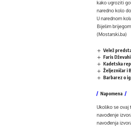
kako ugroziti go
naredno kolo doč
U narednom kolu
Bijelim brijegom
(Mostarski.ba)
Velež predsta
Faris Dževahi
Kadetska rep
Željezničar 
Barbarez o ig
Napomena
Ukoliko se ovaj 
navođenje izvora
navođenja izvora