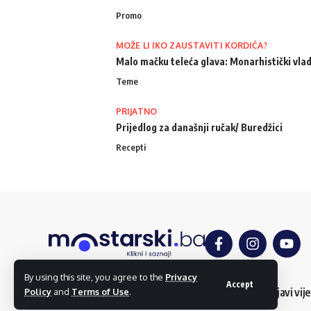
Promo
MOŽE LI IKO ZAUSTAVITI KORDIĆA?
Malo mačku teleća glava: Monarhistički vlad
Teme
PRIJATNO
Prijedlog za današnji ručak/ Buredžici
Recepti
By using this site, you agree to the
Privacy
Accept
O nama
Impressum
Uslovi korištenja
Kontakt
Dojavi vije
Policy
and
Terms of Use
.