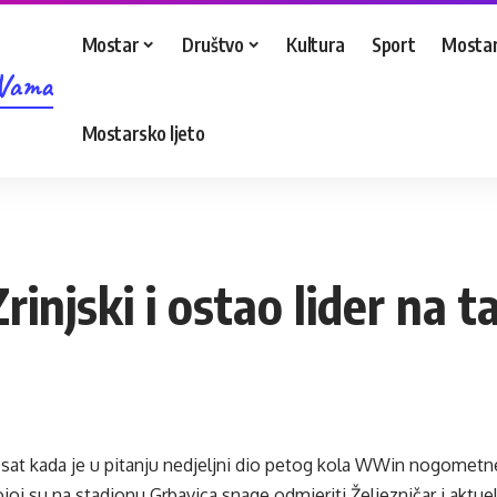
Mostar
Društvo
Kultura
Sport
Mostar
 Vama
Mostarsko ljeto
rinjski i ostao lider na t
sat kada je u pitanju nedjeljni dio petog kola WWin nogometne 
joj su na stadionu Grbavica snage odmjeriti Željezničar i aktu