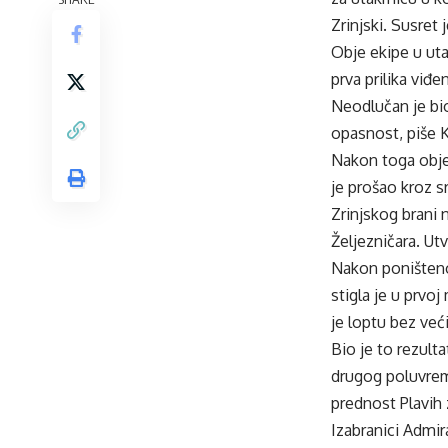
Zrinjski. Susret
Obje ekipe u uta
prva prilika viđ
Neodlučan je bio
opasnost, piše K
Nakon toga obje e
je prošao kroz s
Zrinjskog brani 
Željezničara. Ut
Nakon poništenog
stigla je u prvo
je loptu bez već
Bio je to rezult
drugog poluvreme
prednost Plavih 
Izabranici Admira