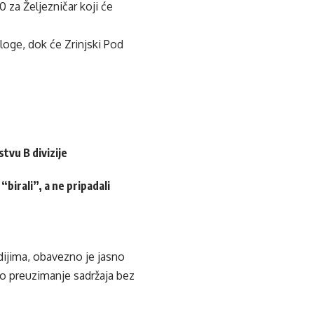
0 za Željezničar koji će
oge, dok će Zrinjski Pod
tvu B divizije
birali”, a ne pripadali
edijima, obavezno je jasno
ko preuzimanje sadržaja bez