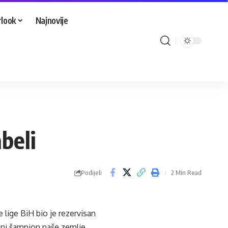
look
Najnovije
abeli
Podijeli
2 Min Read
lige BiH bio je rezervisan
elni šampion naše zemlje