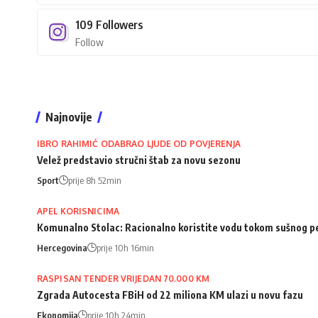
109
Followers
Follow
Najnovije
IBRO RAHIMIĆ ODABRAO LJUDE OD POVJERENJA
Velež predstavio stručni štab za novu sezonu
Sport
prije 8h 52min
APEL KORISNICIMA
Komunalno Stolac: Racionalno koristite vodu tokom sušnog p
Hercegovina
prije 10h 16min
RASPISAN TENDER VRIJEDAN 70.000 KM
Zgrada Autocesta FBiH od 22 miliona KM ulazi u novu fazu
Ekonomija
prije 10h 24min