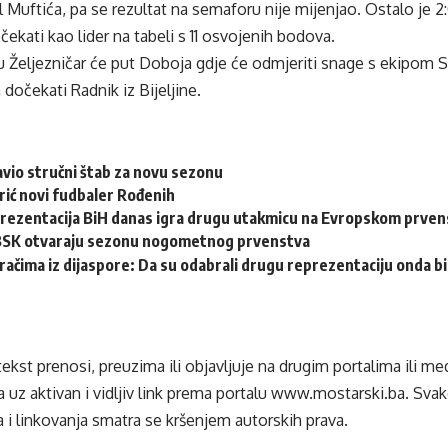
l Muftića, pa se rezultat na semaforu nije mijenjao. Ostalo je 2:
ekati kao lider na tabeli s 11 osvojenih bodova.
 Željezničar će put Doboja gdje će odmjeriti snage s ekipom Sl
 dočekati Radnik iz Bijeljine.
vio stručni štab za novu sezonu
rić novi fudbaler Rođenih
rezentacija BiH danas igra drugu utakmicu na Evropskom prvens
i BSK otvaraju sezonu nogometnog prvenstva
račima iz dijaspore: Da su odabrali drugu reprezentaciju onda bi “
tekst prenosi, preuzima ili objavljuje na drugim portalima ili m
 uz aktivan i vidljiv link prema portalu
www.mostarski.ba
. Sva
 i linkovanja smatra se kršenjem autorskih prava.