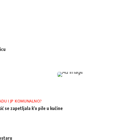
icu
ADU I JP KOMUNALNO?
ić se zapetljala k'o pile u kučine
ostaru