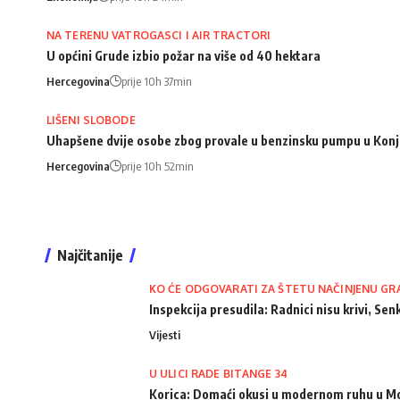
NA TERENU VATROGASCI I AIR TRACTORI
U općini Grude izbio požar na više od 40 hektara
Hercegovina
prije 10h 37min
LIŠENI SLOBODE
Uhapšene dvije osobe zbog provale u benzinsku pumpu u Konj
Hercegovina
prije 10h 52min
Najčitanije
KO ĆE ODGOVARATI ZA ŠTETU NAČINJENU GR
Inspekcija presudila: Radnici nisu krivi, Senk
Vijesti
U ULICI RADE BITANGE 34
Korica: Domaći okusi u modernom ruhu u M