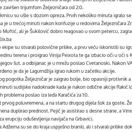
 je završen trijumfom Željezničara od 2:0.
kmicu su ušle s dozom opreza. Prvih nekoliko minuta igralo se m
ena je u trećoj minuti nakon konfuzije u redovima Željezničara Z
 Muftić, ali je Šukilović dobro reagovao u svom petercu, zagra
lix.ba
kipe su stvarali polovične prilike, a prvu veću iskoristili su ig
redinu terena i proigrao Vinija Peixota te ga izbacio oči u oči 
njegov šut, a odbijanac je u mrežu poslao Cvetanoski. Nakon VA
vrđeno je da je Lagumdžija igrao rukom u začetku akcije.
 pogotka Željezničar je zaigrao bolje, bio opasniji protivnik a
j minuti sudijske nadoknade kada je nakon odlične akcije Rakić l
ih problema poslao iza leđa Karačića za 1:0.
at prvog poluvremena, a na startu drugog dijela šok za goste. Žel
na duplirao prednost. Pejić je asistirao s desne strane, a Vin
za erupciju oduševljenja navijača na Grbavici.
 Adžema su se do kraja uspješno branili, ali i stvarali prilike dok