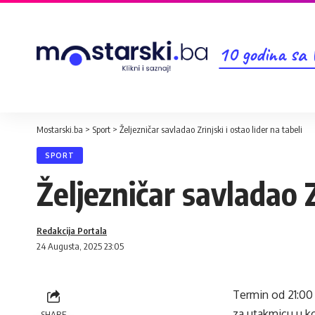
10 godina sa
Mostarski.ba
>
Sport
>
Željezničar savladao Zrinjski i ostao lider na tabeli
SPORT
Željezničar savladao Z
Redakcija Portala
24 Augusta, 2025 23:05
Termin od 21:00 
za utakmicu u ko
SHARE