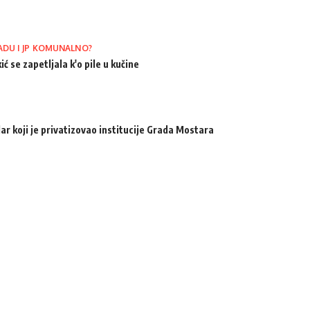
ADU I JP KOMUNALNO?
ić se zapetljala k'o pile u kučine
ar koji je privatizovao institucije Grada Mostara