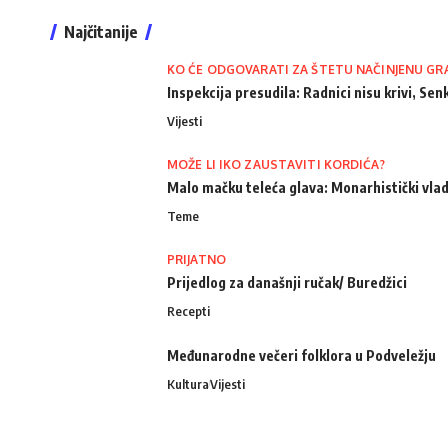
Najčitanije
KO ĆE ODGOVARATI ZA ŠTETU NAČINJENU GR
Inspekcija presudila: Radnici nisu krivi, Senk
Vijesti
MOŽE LI IKO ZAUSTAVITI KORDIĆA?
Malo mačku teleća glava: Monarhistički vlad
Teme
PRIJATNO
Prijedlog za današnji ručak/ Buredžici
Recepti
Međunarodne večeri folklora u Podveležju
Kultura
Vijesti