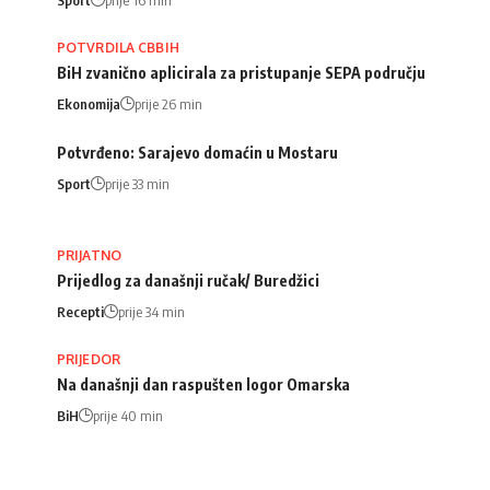
POTVRDILA CBBIH
BiH zvanično aplicirala za pristupanje SEPA području
Ekonomija
prije 26 min
Potvrđeno: Sarajevo domaćin u Mostaru
Sport
prije 33 min
PRIJATNO
Prijedlog za današnji ručak/ Buredžici
Recepti
prije 34 min
PRIJEDOR
Na današnji dan raspušten logor Omarska
BiH
prije 40 min