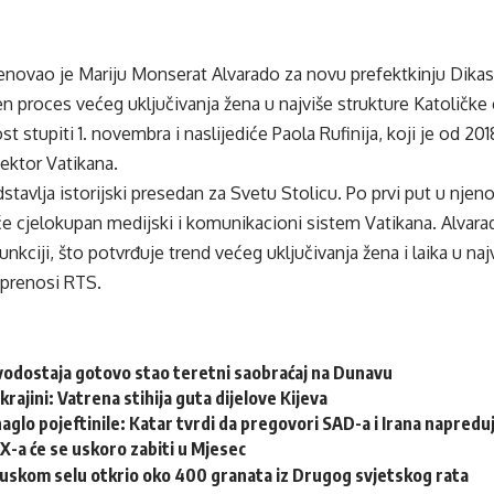
enovao je Mariju Monserat Alvarado za novu prefektkinju Dikas
en proces većeg uključivanja žena u najviše strukture Katoličke 
t stupiti 1. novembra i naslijediće Paola Rufinija, koji je od 2
ektor Vatikana.
tavlja istorijski presedan za Svetu Stolicu. Po prvi put u njenoj
e cjelokupan medijski i komunikacioni sistem Vatikana. Alvarad
funkciji, što potvrđuje trend većeg uključivanja žena i laika u naj
 prenosi RTS.
vodostaja gotovo stao teretni saobraćaj na Dunavu
krajini: Vatrena stihija guta dijelove Kijeva
naglo pojeftinile: Katar tvrdi da pregovori SAD-a i Irana napredu
-a će se uskoro zabiti u Mjesec
cuskom selu otkrio oko 400 granata iz Drugog svjetskog rata