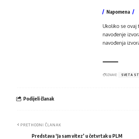
Napomena
Ukoliko se ovaj 
navođenje izvora
navođenja izvora
OZNAKE:
SVETA ST
Podijeli članak
PRETHODNI ČLANAK
Predstava ‘Ja sam vitez’ u četvrtak u PLM