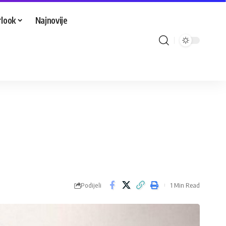
look
Najnovije
Podijeli
1 Min Read