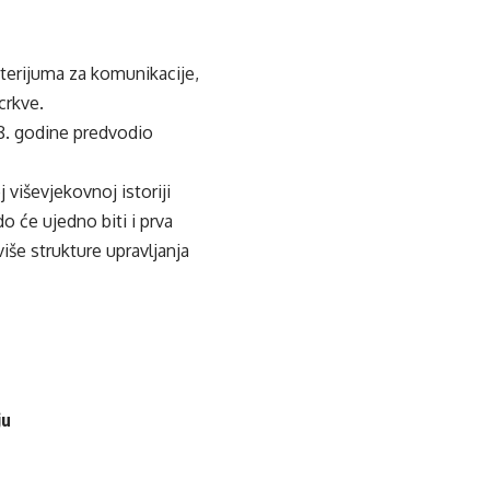
terijuma za komunikacije,
crkve.
018. godine predvodio
 viševjekovnoj istoriji
o će ujedno biti i prva
više strukture upravljanja
ju