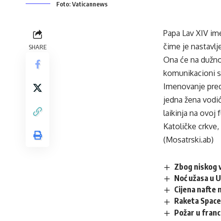
Foto: Vaticannews
Papa Lav XIV im
čime je nastavlj
SHARE
Ona će na dužnos
komunikacioni s
Imenovanje preds
jedna žena vodić
laikinja na ovoj 
Katoličke crkve,
(Mosatrski.ab)
Zbog niskog 
Noć užasa u U
Cijena nafte 
Raketa SpaceX
Požar u fran